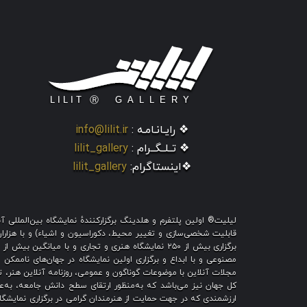
❖ رایـانـامـه :
info@lilit.ir
❖ تــلــگــرام :
lilit_gallery
❖اینستاگرام:
lilit_gallery
لیلیت® اولین پلتفرم و هلدینگ برگزارکنندهٔ نمایشگاه بین‌الملل
قابلیت شخصی‌سازی و تغییر محیط، دکوراسیون و اشیاء) و با هزاران ط
برگزاری بیش از ۲۵۰ نمایشگاه هنری و تجاری و با میا
مصنوعی و با ابداع و برگزاری اولین نمایشگاه در جهان‌های ناممکن و
مجلات آنلاین با موضوعات گوناگون و عمومی، روزنامه آنلاین هنر، تم
کل جهان نیز می‌باشد که به‌منظور ارتقای سطح دانش جامعه، به‌عنو
ارزشمندی که در جهت حمایت از هنرمندان گرامی در برگزاری نمایشگاه 