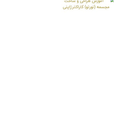
آموزش طراحی و
ساخت مجسمه (نورتو)
کاراکترژاپنی