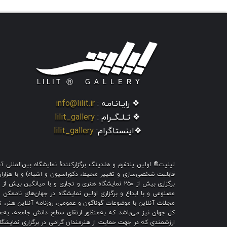
❖ رایـانـامـه :
info@lilit.ir
❖ تــلــگــرام :
lilit_gallery
❖اینستاگرام:
lilit_gallery
لیلیت® اولین پلتفرم و هلدینگ برگزارکنندهٔ نمایشگاه بین‌الملل
قابلیت شخصی‌سازی و تغییر محیط، دکوراسیون و اشیاء) و با هزاران ط
برگزاری بیش از ۲۵۰ نمایشگاه هنری و تجاری و با میا
مصنوعی و با ابداع و برگزاری اولین نمایشگاه در جهان‌های ناممکن و
مجلات آنلاین با موضوعات گوناگون و عمومی، روزنامه آنلاین هنر، تم
کل جهان نیز می‌باشد که به‌منظور ارتقای سطح دانش جامعه، به‌عنو
ارزشمندی که در جهت حمایت از هنرمندان گرامی در برگزاری نمایشگاه 