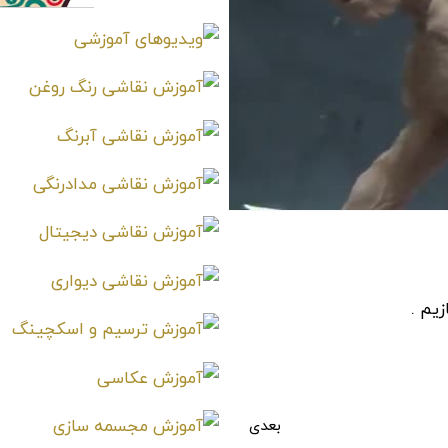
یم .
بعدی