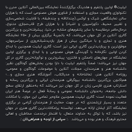
لیلیت® اولین پلتفرم و هلدینگ برگزارکنندهٔ نمایشگاه بین‌المللی آنلاین مدرن با
تکنولوژی واقعیت مجازی و استفاده از فناوری هوش مصنوعی است که با هزاران
سالن نمایشگاهی شیک و لوکس (چنداتاقه و چندطبقه، با قابلیت شخصی‌سازی
و تغییر محیط، دکوراسیون و اشیاء) و با هزاران طرح قاب‌مجازی متنوع،
درحال‌حاضر درمقایسه با سایر پلتفرم‌های مشابه در دنیا، پیشرفته‌ترین و بزرگترین
گالری آنلاین در کل جهان می‌باشد، که باتجربهٔ برگزاری بیش از ۲۵۰ نمایشگاه
هنری و تجاری و با میانگین بیش از هزار بازدیدشبانه‌روزی از سراسرجهان،
موفق‌ترین و پربازدیدترین گالری ایرانی نیز است؛ گالری لیلیت همچنین با ابداع
کردن اولین نگارخانه با گویندگی هوش مصنوعی و با ابداع و برگزاری اولین
نمایشگاه در جهان‌های ناممکن و فانتزی؛ پیشروترین و نوآورانه‌ترین گالری در کل
جهان نیز می‌باشد؛ ضمناً پلتفرم لیلیت با دارا بودن بخش‌های گوناگون نظیر:
دانشنامه هنر و هنرمندان، مجلات آنلاین با موضوعات گوناگون و عمومی،
روزنامه آنلاین هنر، تماشاخانه و مدیاکلاب، آموزشگاه هنری مجازی و…؛
هم‌اکنون بزرگترین دانشنامه بیوگرافی هنرمندان ایرانی و بزرگترین رسانه و
استارتاپ هنری فارسی زبان در کل جهان نیز می‌باشد که به‌منظور ارتقای سطح
دانش جامعه، به‌عنوان دانشنامه عمومی و رسانهٔ فعال در عرصهٔ هنر ایران
فعالیت نموده است؛ گالری لیلیت همچنین علاوه‌بر تمامی این موارد، با امکانات
متعدد و بسیار ارزشمندی که در جهت حمایت از هنرمندان گرامی در برگزاری
نمایشگاه آثار ایشان ارائه می‌دهد، توانسته پرامکانات‌ترین گالری هنری در جهان
نیز باشد، که با توکل به خداوند متعال، با افتخار درخدمت مخاطبان و اهالی
محترم فرهنگ و هنر بوده و می‌باشد.
.: سپاس از توجه و همراهی‌تان :.