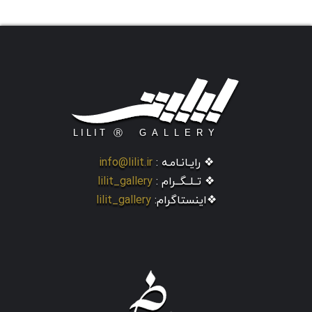
❖ رایـانـامـه :
info@lilit.ir
❖ تــلــگــرام :
lilit_gallery
❖اینستاگرام:
lilit_gallery