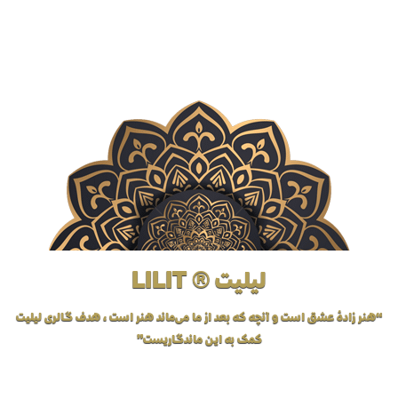
لیلیت ® LILIT
“هنر زادهٔ عشق است و آنچه که بعد از ما می‌ماند هنر است، هدف گالری لیلیت
کمک به این ماندگاریست”