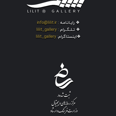
❖ رایـانـامـه :
info@lilit.ir
❖ تــلــگــرام :
lilit_gallery
❖اینستاگرام:
lilit_gallery