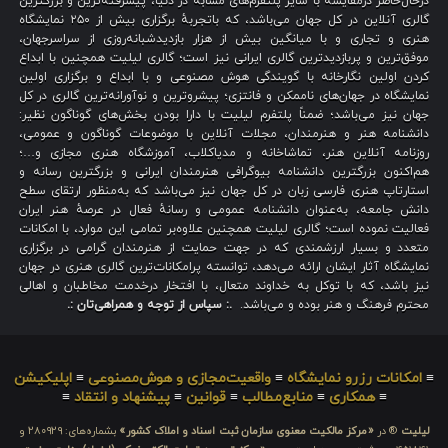
درحال‌حاضر درمقایسه با سایر پلتفرم‌های مشابه در دنیا، پیشرفته‌ترین و بزرگترین
گالری آنلاین در کل جهان می‌باشد، که باتجربهٔ برگزاری بیش از ۲۵۰ نمایشگاه
هنری و تجاری و با میانگین بیش از هزار بازدیدشبانه‌روزی از سراسرجهان،
موفق‌ترین و پربازدیدترین گالری ایرانی نیز است؛ گالری لیلیت همچنین با ابداع
کردن اولین نگارخانه با گویندگی هوش مصنوعی و با ابداع و برگزاری اولین
نمایشگاه در جهان‌های ناممکن و فانتزی؛ پیشروترین و نوآورانه‌ترین گالری در کل
جهان نیز می‌باشد؛ ضمناً پلتفرم لیلیت با دارا بودن بخش‌های گوناگون نظیر:
دانشنامه هنر و هنرمندان، مجلات آنلاین با موضوعات گوناگون و عمومی،
روزنامه آنلاین هنر، تماشاخانه و مدیاکلاب، آموزشگاه هنری مجازی و…؛
هم‌اکنون بزرگترین دانشنامه بیوگرافی هنرمندان ایرانی و بزرگترین رسانه و
استارتاپ هنری فارسی زبان در کل جهان نیز می‌باشد که به‌منظور ارتقای سطح
دانش جامعه، به‌عنوان دانشنامه عمومی و رسانهٔ فعال در عرصهٔ هنر ایران
فعالیت نموده است؛ گالری لیلیت همچنین علاوه‌بر تمامی این موارد، با امکانات
متعدد و بسیار ارزشمندی که در جهت حمایت از هنرمندان گرامی در برگزاری
نمایشگاه آثار ایشان ارائه می‌دهد، توانسته پرامکانات‌ترین گالری هنری در جهان
نیز باشد، که با توکل به خداوند متعال، با افتخار درخدمت مخاطبان و اهالی
محترم فرهنگ و هنر بوده و می‌باشد.
.: سپاس از توجه و همراهی‌تان :.
≡
امکانات رزرو نمایشگاه
≡
واقعیت‌مجازی و هوش‌مصنوعی
≡
اپلیکیشن
≡
همکاری
≡
منابع‌مطالب
≡
قوانین
≡
پیشنهاد و انتقاد
≡
لیلیت
® در
«مرکز مالکیت معنوی سازمان ثبت اسناد و املاک کشور»
بشماره‌های: ۲۸۰۹۲۹ و