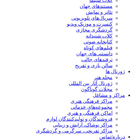
کلاب سینما
مستندهای جهان
تئاتر و نمایش
سریال‌های تلویزیونی
کنسرت و موزیک ویدیو
گردشگری مجازی
کلاب شنیدانه
کتابخانه صوتی
فیلم‌های کوتاه
دانستنی‌های جهان
ترفندهای جالب
سالن بازی و تفریح
ژورنال ها
مجله هنر
ژورنال آثار بین المللی
مجلات گوناگون
مراکز و مشاغل
مراکز فرهنگی هنری
مجموعه‌های خدماتی
اماکن فرهنگی و هنری
فروشندگان و تولیدکنندگان لوازم
مراکز پوشاک، آرایش و زیبایی
مراکز تفریحی، سرگرمی و گردشگری
درباره/تماس