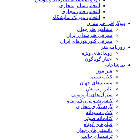
انتخاب سالن مجازی
انتخاب قاب مجازی
انتخاب موزیک نمایشگاه
بیوگرافی هنرمندان
مشاهیر هنر جهان
معرفی هنرمندان ایران
معرفی کیوریتورهای ایران
روزنامه هنر
رویدادهای ویژه
اخبار گوناگون
تماشاخانه
هنرآموز
کلاب سینما
مستندهای جهان
تئاتر و نمایش
سریال‌های تلویزیونی
کنسرت و موزیک ویدیو
گردشگری مجازی
کلاب شنیدانه
کتابخانه صوتی
فیلم‌های کوتاه
دانستنی‌های جهان
ترفندهای جالب