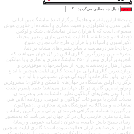
جستجو
لیلیت® اولین پلتفرم و هلدینگ برگزارکنندهٔ نمایشگاه بین‌المللی
آنلاین مدرن با تکنولوژی واقعیت مجازی و استفاده از فناوری هوش
مصنوعی است که با هزاران سالن نمایشگاهی شیک و لوکس
(چنداتاقه و چندطبقه، با قابلیت شخصی‌سازی و تغییر محیط،
دکوراسیون و اشیاء) و با هزاران طرح قاب‌مجازی متنوع،
درحال‌حاضر درمقایسه با سایر پلتفرم‌های مشابه در دنیا،
پیشرفته‌ترین و بزرگترین گالری آنلاین در کل جهان می‌باشد، که
باتجربهٔ برگزاری بیش از ۲۵۰ نمایشگاه هنری و تجاری و با میانگین
بیش از هزار بازدیدشبانه‌روزی از سراسرجهان، موفق‌ترین و
پربازدیدترین گالری ایرانی نیز است؛ گالری لیلیت همچنین با ابداع
کردن اولین نگارخانه با گویندگی هوش مصنوعی و با ابداع و
برگزاری اولین نمایشگاه در جهان‌های ناممکن و فانتزی؛ پیشروترین
و نوآورانه‌ترین گالری در کل جهان نیز می‌باشد؛ ضمناً پلتفرم لیلیت
با دارا بودن بخش‌های گوناگون نظیر: دانشنامه هنر و هنرمندان،
مجلات آنلاین با موضوعات گوناگون و عمومی، روزنامه آنلاین هنر،
تماشاخانه و مدیاکلاب، آموزشگاه هنری مجازی و…؛ هم‌اکنون
بزرگترین دانشنامه بیوگرافی هنرمندان ایرانی و بزرگترین رسانه و
استارتاپ هنری فارسی زبان در کل جهان نیز می‌باشد که به‌منظور
ارتقای سطح دانش جامعه، به‌عنوان دانشنامه عمومی و رسانهٔ
فعال در عرصهٔ هنر ایران فعالیت نموده است؛ گالری لیلیت همچنین
علاوه‌بر تمامی این موارد، با امکانات متعدد و بسیار ارزشمندی که