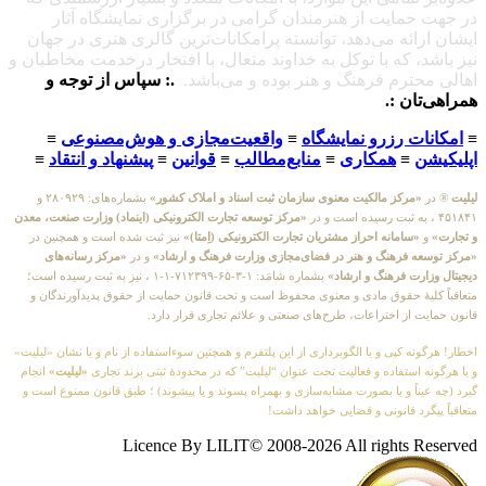
در جهت حمایت از هنرمندان گرامی در برگزاری نمایشگاه آثار
ایشان ارائه می‌دهد، توانسته پرامکانات‌ترین گالری هنری در جهان
نیز باشد، که با توکل به خداوند متعال، با افتخار درخدمت مخاطبان و
اهالی محترم فرهنگ و هنر بوده و می‌باشد.
.: سپاس از توجه و
همراهی‌تان :.
≡
امکانات رزرو نمایشگاه
≡
واقعیت‌مجازی و هوش‌مصنوعی
≡
اپلیکیشن
≡
همکاری
≡
منابع‌مطالب
≡
قوانین
≡
پیشنهاد و انتقاد
≡
لیلیت
® در
«مرکز مالکیت معنوی سازمان ثبت اسناد و املاک کشور»
بشماره‌های: ۲۸۰۹۲۹ و
۴۵۱۸۴۱ ، به ثبت رسیده است و در
«مرکز توسعه تجارت الکترونیکی (اینماد) وزارت صنعت، معدن
و تجارت»
و
«سامانه احراز مشتریان تجارت الکترونیکی (اِمتا)»
نیز ثبت شده است و همچنین در
«مرکز توسعه فرهنگ و هنر در فضای‌مجازی وزارت فرهنگ و ارشاد»
و در
«مرکز رسانه‌های
دیجیتال وزارت فرهنگ و ارشاد»
بشماره شامَد: ۱-۳-۶۵-۷۱۲۳۹۹-۱-۱ ، نیز به ثبت رسیده است؛
متعاقباً کلیهٔ حقوق مادی و معنوی محفوظ است و تحت قانون حمایت از حقوق پدیدآورندگان و
قانون حمایت از اختراعات، طرح‌های صنعتی و علائم تجاری قرار دارد.
اخطار! هرگونه کپی و یا الگوبرداری از این پلتفرم و همچنین سوءاستفاده از نام و یا نشان «لیلیت»
و یا هرگونه استفاده و فعالیت تحت عنوان “لیلیت” که در محدودهٔ ثبتی برند تجاری
«لیلیت»
انجام
گیرد (چه عیناً و یا بصورت مشابه‌سازی و بهمراه پسوند و یا پیشوند) ؛ طبق قانون ممنوع است و
متعاقباً پیگرد قانونی و قضایی خواهد داشت!
Licence By LILIT© 2008-2026 All rights Reserved