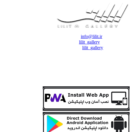
❖ رایـانـامـه :
info@lilit.ir
❖ تــلــگــرام :
lilit_gallery
❖اینستاگرام:
lilit_gallery