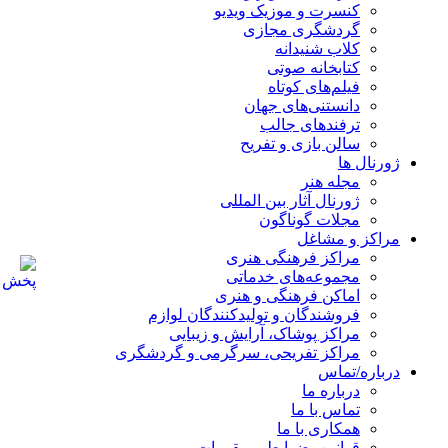
کنسرت و موزیک ویدیو
گردشگری مجازی
کلاب شنیدانه
کتابخانه صوتی
فیلم‌های کوتاه
دانستنی‌های جهان
ترفندهای جالب
سالن بازی و تفریح
ژورنال ها
مجله هنر
ژورنال آثار بین المللی
مجلات گوناگون
مراکز و مشاغل
مراکز فرهنگی هنری
مجموعه‌های خدماتی
اماکن فرهنگی و هنری
فروشندگان و تولیدکنندگان لوازم
مراکز پوشاک، آرایش و زیبایی
مراکز تفریحی، سرگرمی و گردشگری
درباره/تماس
درباره ما
تماس با ما
همکاری با ما
قوانین، ضوابط و مقررات