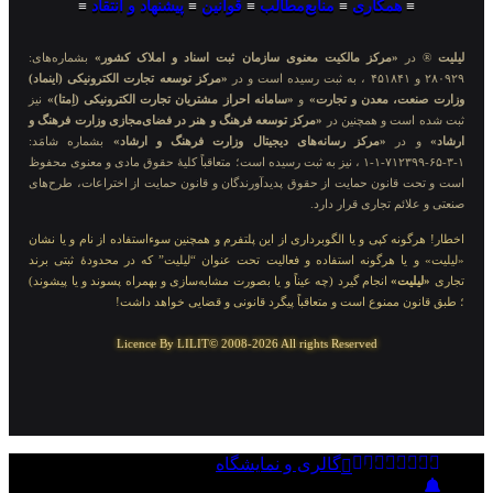
≡
همکاری
≡
منابع‌مطالب
≡
قوانین
≡
پیشنهاد و انتقاد
≡
لیلیت
® در
«مرکز مالکیت معنوی سازمان ثبت اسناد و املاک کشور»
بشماره‌های:
۲۸۰۹۲۹ و ۴۵۱۸۴۱ ، به ثبت رسیده است و در
«مرکز توسعه تجارت الکترونیکی (اینماد)
وزارت صنعت، معدن و تجارت»
و
«سامانه احراز مشتریان تجارت الکترونیکی (اِمتا)»
نیز
ثبت شده است و همچنین در
«مرکز توسعه فرهنگ و هنر در فضای‌مجازی وزارت فرهنگ و
ارشاد»
و در
«مرکز رسانه‌های دیجیتال وزارت فرهنگ و ارشاد»
بشماره شامَد:
۱-۳-۶۵-۷۱۲۳۹۹-۱-۱ ، نیز به ثبت رسیده است؛ متعاقباً کلیهٔ حقوق مادی و معنوی محفوظ
است و تحت قانون حمایت از حقوق پدیدآورندگان و قانون حمایت از اختراعات، طرح‌های
صنعتی و علائم تجاری قرار دارد.
اخطار! هرگونه کپی و یا الگوبرداری از این پلتفرم و همچنین سوءاستفاده از نام و یا نشان
«لیلیت» و یا هرگونه استفاده و فعالیت تحت عنوان “لیلیت” که در محدودهٔ ثبتی برند
تجاری
«لیلیت»
انجام گیرد (چه عیناً و یا بصورت مشابه‌سازی و بهمراه پسوند و یا پیشوند)
؛ طبق قانون ممنوع است و متعاقباً پیگرد قانونی و قضایی خواهد داشت!
Licence By LILIT© 2008-2026 All rights Reserved
گالری و نمایشگاه