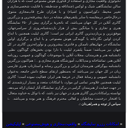
تکنولوژی واقعیت مجازی و استفاده از فناوری هوش مصنوعی است که با هزاران
سالن نمایشگاهی شیک و لوکس (چنداتاقه و چندطبقه، با قابلیت شخصی‌سازی و
تغییر محیط، دکوراسیون و اشیاء) و با هزاران طرح قاب‌مجازی متنوع،
درحال‌حاضر درمقایسه با سایر پلتفرم‌های مشابه در دنیا، پیشرفته‌ترین و بزرگترین
گالری آنلاین در کل جهان می‌باشد، که باتجربهٔ برگزاری بیش از ۲۵۰ نمایشگاه
هنری و تجاری و با میانگین بیش از هزار بازدیدشبانه‌روزی از سراسرجهان،
موفق‌ترین و پربازدیدترین گالری ایرانی نیز است؛ گالری لیلیت همچنین با ابداع
کردن اولین نگارخانه با گویندگی هوش مصنوعی و با ابداع و برگزاری اولین
نمایشگاه در جهان‌های ناممکن و فانتزی؛ پیشروترین و نوآورانه‌ترین گالری در کل
جهان نیز می‌باشد؛ ضمناً پلتفرم لیلیت با دارا بودن بخش‌های گوناگون نظیر:
دانشنامه هنر و هنرمندان، مجلات آنلاین با موضوعات گوناگون و عمومی، روزنامه
آنلاین هنر، تماشاخانه و مدیاکلاب، آموزشگاه هنری مجازی و…؛ هم‌اکنون بزرگترین
دانشنامه بیوگرافی هنرمندان ایرانی و بزرگترین رسانه و استارتاپ هنری فارسی
زبان در کل جهان نیز می‌باشد که به‌منظور ارتقای سطح دانش جامعه، به‌عنوان
دانشنامه عمومی و رسانهٔ فعال در عرصهٔ هنر ایران فعالیت نموده است؛ گالری
لیلیت همچنین علاوه‌بر تمامی این موارد، با امکانات متعدد و بسیار ارزشمندی که
در جهت حمایت از هنرمندان گرامی در برگزاری نمایشگاه آثار ایشان ارائه می‌دهد،
توانسته پرامکانات‌ترین گالری هنری در جهان نیز باشد، که با توکل به خداوند متعال،
با افتخار درخدمت مخاطبان و اهالی محترم فرهنگ و هنر بوده و می‌باشد.
.:
سپاس از توجه و همراهی‌تان :.
≡
امکانات رزرو نمایشگاه
≡
واقعیت‌مجازی و هوش‌مصنوعی
≡
اپلیکیشن