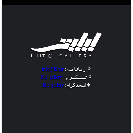
❖ رایـانـامـه :
info@lilit.ir
❖ تــلــگــرام :
lilit_gallery
❖اینستاگرام:
lilit_gallery