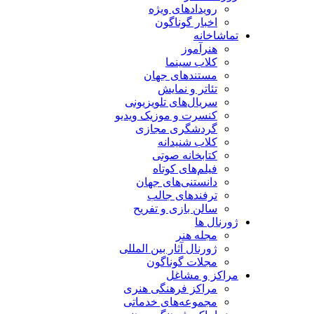
رویدادهای ویژه
اخبار گوناگون
تماشاخانه
هنرآموز
کلاب سینما
مستندهای جهان
تئاتر و نمایش
سریال‌های تلویزیونی
کنسرت و موزیک ویدیو
گردشگری مجازی
کلاب شنیدانه
کتابخانه صوتی
فیلم‌های کوتاه
دانستنی‌های جهان
ترفندهای جالب
سالن بازی و تفریح
ژورنال ها
مجله هنر
ژورنال آثار بین المللی
مجلات گوناگون
مراکز و مشاغل
مراکز فرهنگی هنری
مجموعه‌های خدماتی