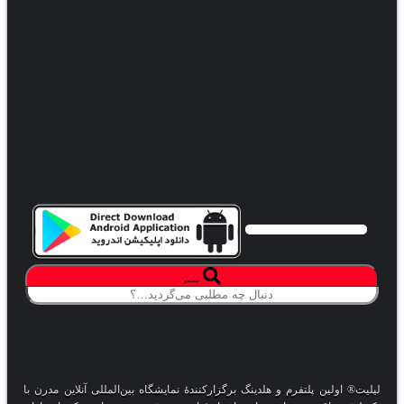
جستجو
لیلیت® اولین پلتفرم و هلدینگ برگزارکنندهٔ نمایشگاه بین‌المللی آنلاین مدرن با