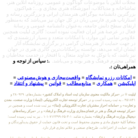
مجلات آنلاین با موضوعات گوناگون و عمومی، روزنامه آنلاین هنر،
تماشاخانه و مدیاکلاب، آموزشگاه هنری مجازی و…؛ هم‌اکنون
بزرگترین دانشنامه بیوگرافی هنرمندان ایرانی و بزرگترین رسانه و
استارتاپ هنری فارسی زبان در کل جهان نیز می‌باشد که به‌منظور
ارتقای سطح دانش جامعه، به‌عنوان دانشنامه عمومی و رسانهٔ
فعال در عرصهٔ هنر ایران فعالیت نموده است؛ گالری لیلیت همچنین
علاوه‌بر تمامی این موارد، با امکانات متعدد و بسیار ارزشمندی که
در جهت حمایت از هنرمندان گرامی در برگزاری نمایشگاه آثار
ایشان ارائه می‌دهد، توانسته پرامکانات‌ترین گالری هنری در جهان
نیز باشد، که با توکل به خداوند متعال، با افتخار درخدمت مخاطبان و
اهالی محترم فرهنگ و هنر بوده و می‌باشد.
.: سپاس از توجه و
همراهی‌تان :.
≡
امکانات رزرو نمایشگاه
≡
واقعیت‌مجازی و هوش‌مصنوعی
≡
اپلیکیشن
≡
همکاری
≡
منابع‌مطالب
≡
قوانین
≡
پیشنهاد و انتقاد
≡
لیلیت
® در
«مرکز مالکیت معنوی سازمان ثبت اسناد و املاک کشور»
بشماره‌های: ۲۸۰۹۲۹ و
۴۵۱۸۴۱ ، به ثبت رسیده است و در
«مرکز توسعه تجارت الکترونیکی (اینماد) وزارت صنعت، معدن
و تجارت»
و
«سامانه احراز مشتریان تجارت الکترونیکی (اِمتا)»
نیز ثبت شده است و همچنین در
«مرکز توسعه فرهنگ و هنر در فضای‌مجازی وزارت فرهنگ و ارشاد»
و در
«مرکز رسانه‌های
دیجیتال وزارت فرهنگ و ارشاد»
بشماره شامَد: ۱-۳-۶۵-۷۱۲۳۹۹-۱-۱ ، نیز به ثبت رسیده است؛
متعاقباً کلیهٔ حقوق مادی و معنوی محفوظ است و تحت قانون حمایت از حقوق پدیدآورندگان و
قانون حمایت از اختراعات، طرح‌های صنعتی و علائم تجاری قرار دارد.