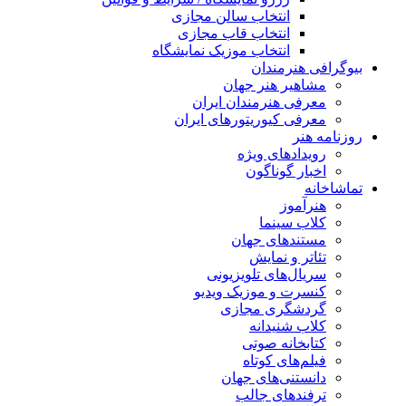
انتخاب سالن مجازی
انتخاب قاب مجازی
انتخاب موزیک نمایشگاه
بیوگرافی هنرمندان
مشاهیر هنر جهان
معرفی هنرمندان ایران
معرفی کیوریتورهای ایران
روزنامه هنر
رویدادهای ویژه
اخبار گوناگون
تماشاخانه
هنرآموز
کلاب سینما
مستندهای جهان
تئاتر و نمایش
سریال‌های تلویزیونی
کنسرت و موزیک ویدیو
گردشگری مجازی
کلاب شنیدانه
کتابخانه صوتی
فیلم‌های کوتاه
دانستنی‌های جهان
ترفندهای جالب