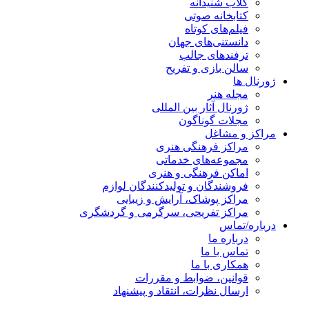
کلاب شنیدانه
کتابخانه صوتی
فیلم‌های کوتاه
دانستنی‌های جهان
ترفندهای جالب
سالن بازی و تفریح
ژورنال ها
مجله هنر
ژورنال آثار بین المللی
مجلات گوناگون
مراکز و مشاغل
مراکز فرهنگی هنری
مجموعه‌های خدماتی
اماکن فرهنگی و هنری
فروشندگان و تولیدکنندگان لوازم
مراکز پوشاک، آرایش و زیبایی
مراکز تفریحی، سرگرمی و گردشگری
درباره/تماس
درباره ما
تماس با ما
همکاری با ما
قوانین، ضوابط و مقررات
ارسال نظرات، انتقاد و پیشنهاد