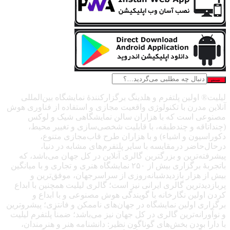
جستجو
لیلیت® اولین پلتفرم و هلدینگ برگزارکنندهٔ نمایشگاه بین‌المللی
آنلاین مدرن با تکنولوژی واقعیت مجازی و استفاده از فناوری هوش
مصنوعی است که با هزاران سالن نمایشگاهی شیک و لوکس
(چنداتاقه و چندطبقه، با قابلیت شخصی‌سازی و تغییر محیط،
دکوراسیون و اشیاء) و با هزاران طرح قاب‌مجازی متنوع،
درحال‌حاضر درمقایسه با سایر پلتفرم‌های مشابه در دنیا،
پیشرفته‌ترین و بزرگترین گالری آنلاین در کل جهان می‌باشد، که
باتجربهٔ برگزاری بیش از ۲۵۰ نمایشگاه هنری و تجاری و با میانگین
بیش از هزار بازدیدشبانه‌روزی از سراسرجهان، موفق‌ترین و
پربازدیدترین گالری ایرانی نیز است؛ گالری لیلیت همچنین با ابداع
کردن اولین نگارخانه با گویندگی هوش مصنوعی و با ابداع و
برگزاری اولین نمایشگاه در جهان‌های ناممکن و فانتزی؛ پیشروترین
و نوآورانه‌ترین گالری در کل جهان نیز می‌باشد؛ ضمناً پلتفرم لیلیت
با دارا بودن بخش‌های گوناگون نظیر: دانشنامه هنر و هنرمندان،