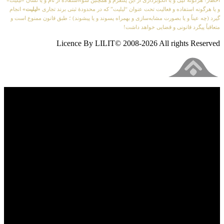
اخطار! هرگونه کپی و یا الگوبرداری از این پلتفرم و همچنین سوءاستفاده از نام و یا نشان «لیلیت»
و یا هرگونه استفاده و فعالیت تحت عنوان “لیلیت” که در محدودهٔ ثبتی برند تجاری
«لیلیت»
انجام
گیرد (چه عیناً و یا بصورت مشابه‌سازی و بهمراه پسوند و یا پیشوند) ؛ طبق قانون ممنوع است و
متعاقباً پیگرد قانونی و قضایی خواهد داشت!
Licence By LILIT© 2008-2026 All rights Reserved
فیلم های جدید را از دست ندهید
برای دیدن به روزرسانی از کانال های مورد علاقه خود
وارد سیستم شوید