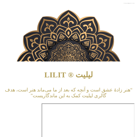
★★★★★ برای مشاهده و تماشای پخش آنلاین و دانلود رایگان بازگشت گربه بر روی لینک اشاره نمایید …
لیلیت ® LILIT
“هنر زادهٔ عشق است و آنچه که بعد از ما می‌ماند هنر است، هدف
گالری لیلیت کمک به این ماندگاریست”