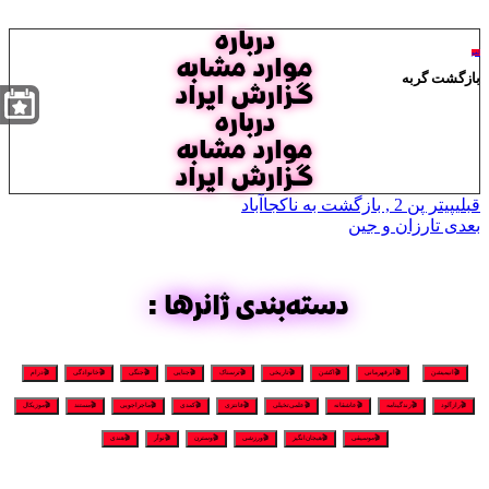
درباره
لغو
موارد مشابه
بازگشت گربه
گزارش ایراد
درباره
موارد مشابه
گزارش ایراد
قبلی
پیتر پن 2 , بازگشت به ناکجاآباد
بعدی
تارزان و جین
دسته‌بندی ژانرها:
🎬انیمیشن
🎬ابرقهرمانی
🎬اکشن
🎬تاریخی
🎬ترسناک
🎬جنایی
🎬جنگی
🎬خانوادگی
🎬درام
🎬رازآلود
🎬زندگینامه
🎬عاشقانه
🎬علمی‌تخیلی
🎬فانتزی
🎬کمدی
🎬ماجراجویی
🎬مستند
🎬موزیکال
🎬موسیقی
🎬هیجان‌انگیز
🎬ورزشی
🎬وسترن
🎬نوآر
🎬هندی