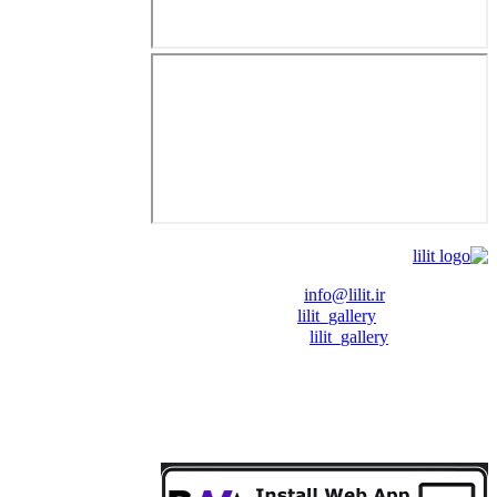
❖ رایـانـامـه :
info@lilit.ir
❖ تــلــگــرام :
lilit_gallery
❖اینستاگرام:
lilit_gallery