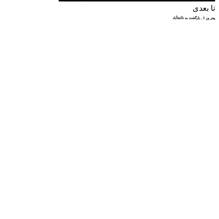
تا بعدی
پیتر پن 2 , بازگشت به ناکجاآباد