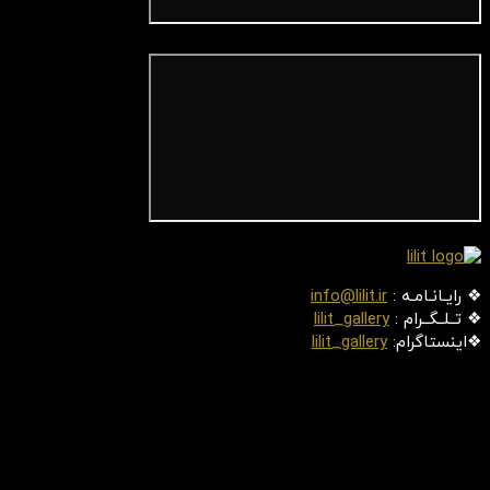
❖ رایـانـامـه :
info@lilit.ir
❖ تــلــگــرام :
lilit_gallery
❖اینستاگرام:
lilit_gallery