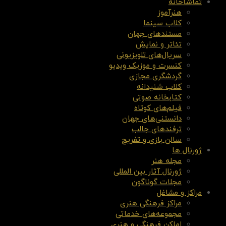
تماشاخانه
هنرآموز
کلاب سینما
مستندهای جهان
تئاتر و نمایش
سریال‌های تلویزیونی
کنسرت و موزیک ویدیو
گردشگری مجازی
کلاب شنیدانه
کتابخانه صوتی
فیلم‌های کوتاه
دانستنی‌های جهان
ترفندهای جالب
سالن بازی و تفریح
ژورنال ها
مجله هنر
ژورنال آثار بین المللی
مجلات گوناگون
مراکز و مشاغل
مراکز فرهنگی هنری
مجموعه‌های خدماتی
اماکن فرهنگی و هنری