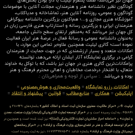
جهان نیز می‌باشد؛ ضمناً پلتفرم لیلیت با دارا بودن بخش‌های
گوناگون نظیر: دانشنامه هنر و هنرمندان، مجلات آنلاین با موضوعات
گوناگون و عمومی، روزنامه آنلاین هنر، تماشاخانه و مدیاکلاب،
آموزشگاه هنری مجازی و…؛ هم‌اکنون بزرگترین دانشنامه بیوگرافی
هنرمندان ایرانی و بزرگترین رسانه و استارتاپ هنری فارسی زبان در
کل جهان نیز می‌باشد که به‌منظور ارتقای سطح دانش جامعه،
به‌عنوان دانشنامه عمومی و رسانهٔ فعال در عرصهٔ هنر ایران فعالیت
نموده است؛ گالری لیلیت همچنین علاوه‌بر تمامی این موارد، با
امکانات متعدد و بسیار ارزشمندی که در جهت حمایت از هنرمندان
گرامی در برگزاری نمایشگاه آثار ایشان ارائه می‌دهد، توانسته
پرامکانات‌ترین گالری هنری در جهان نیز باشد، که با توکل به خداوند
متعال، با افتخار درخدمت مخاطبان و اهالی محترم فرهنگ و هنر
بوده و می‌باشد.
.: سپاس از توجه و همراهی‌تان :.
≡
امکانات رزرو نمایشگاه
≡
واقعیت‌مجازی و هوش‌مصنوعی
≡
اپلیکیشن
≡
همکاری
≡
منابع‌مطالب
≡
قوانین
≡
پیشنهاد و انتقاد
≡
لیلیت
® در
«مرکز مالکیت معنوی سازمان ثبت اسناد و املاک کشور»
بشماره‌های: ۲۸۰۹۲۹ و
۴۵۱۸۴۱ ، به ثبت رسیده است و در
«مرکز توسعه تجارت الکترونیکی (اینماد) وزارت صنعت، معدن
و تجارت»
و
«سامانه احراز مشتریان تجارت الکترونیکی (اِمتا)»
نیز ثبت شده است و همچنین در
«مرکز توسعه فرهنگ و هنر در فضای‌مجازی وزارت فرهنگ و ارشاد»
و در
«مرکز رسانه‌های
دیجیتال وزارت فرهنگ و ارشاد»
بشماره شامَد: ۱-۳-۶۵-۷۱۲۳۹۹-۱-۱ ، نیز به ثبت رسیده است؛