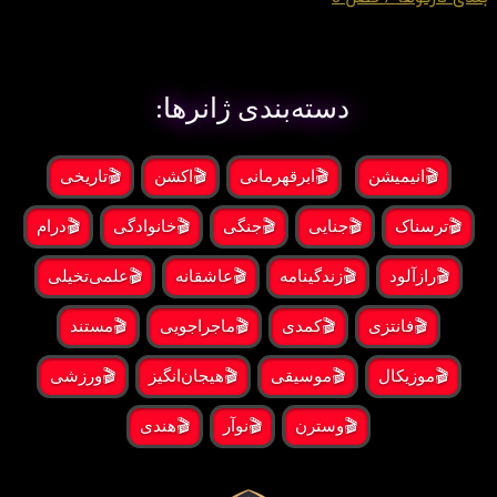
دسته‌بندی ژانرها:
🎬انیمیشن
🎬ابرقهرمانی
🎬اکشن
🎬تاریخی
🎬ترسناک
🎬جنایی
🎬جنگی
🎬خانوادگی
🎬درام
🎬رازآلود
🎬زندگینامه
🎬عاشقانه
🎬علمی‌تخیلی
🎬فانتزی
🎬کمدی
🎬ماجراجویی
🎬مستند
🎬موزیکال
🎬موسیقی
🎬هیجان‌انگیز
🎬ورزشی
🎬وسترن
🎬نوآر
🎬هندی