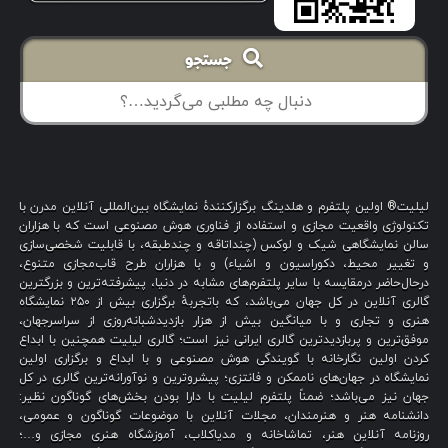
جستجو
لیلیت® اولین پلتفرم و هلدینگ برگزارکنندهٔ نمایشگاه بین‌المللی آنلاین مدرن با
تکنولوژی واقعیت مجازی و استفاده از فناوری هوش مصنوعی است که با هزاران
سالن نمایشگاهی شیک و لوکس (چنداتاقه و چندطبقه، با قابلیت شخصی‌سازی
و تغییر محیط، دکوراسیون و اشیاء) و با هزاران طرح قاب‌مجازی متنوع،
درحال‌حاضر درمقایسه با سایر پلتفرم‌های مشابه در دنیا، پیشرفته‌ترین و بزرگترین
گالری آنلاین در کل جهان می‌باشد، که باتجربهٔ برگزاری بیش از ۲۵۰ نمایشگاه
هنری و تجاری و با میانگین بیش از هزار بازدیدشبانه‌روزی از سراسرجهان،
موفق‌ترین و پربازدیدترین گالری ایرانی نیز است؛ گالری لیلیت همچنین با ابداع
کردن اولین نگارخانه با گویندگی هوش مصنوعی و با ابداع و برگزاری اولین
نمایشگاه در جهان‌های ناممکن و فانتزی؛ پیشروترین و نوآورانه‌ترین گالری در کل
جهان نیز می‌باشد؛ ضمناً پلتفرم لیلیت با دارا بودن بخش‌های گوناگون نظیر:
دانشنامه هنر و هنرمندان، مجلات آنلاین با موضوعات گوناگون و عمومی،
روزنامه آنلاین هنر، تماشاخانه و مدیاکلاب، آموزشگاه هنری مجازی و…؛