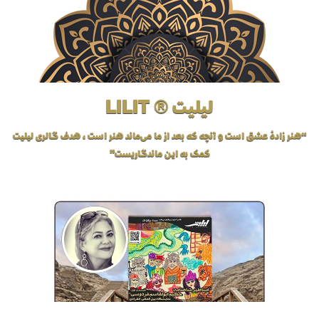
لیلیت ® LILIT
“هنر زادهٔ عشق است و آنچه که بعد از ما می‌ماند هنر است، هدف گالری لیلیت
کمک به این ماندگاریست”