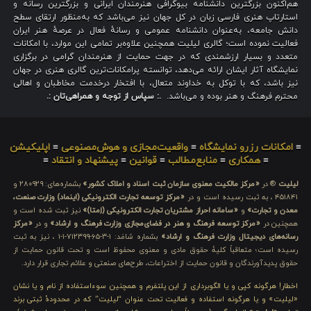
هم‌اکنون بزرگترین دانشنامه بیوگرافی هنرمندان ایرانی و بزرگترین رسانه و
استارتاپ هنری فارسی زبان در کل جهان نیز می‌باشد که به‌منظور ارتقای سطح
دانش جامعه، به‌عنوان دانشنامه عمومی و رسانهٔ فعال در عرصهٔ هنر ایران
فعالیت نموده است؛ گالری لیلیت همچنین علاوه‌بر تمامی این موارد، با امکانات
متعدد و بسیار ارزشمندی که در جهت حمایت از هنرمندان گرامی در برگزاری
نمایشگاه آثار ایشان ارائه می‌دهد، توانسته پرامکانات‌ترین گالری هنری در جهان
نیز باشد، که با توکل به خداوند متعال، با افتخار درخدمت مخاطبان و اهالی
محترم فرهنگ و هنر بوده و می‌باشد.
.: سپاس از توجه و همراهی‌تان :.
≡
امکانات رزرو نمایشگاه
≡
واقعیت‌مجازی و هوش‌مصنوعی
≡
اپلیکیشن
≡
همکاری
≡
منابع‌مطالب
≡
قوانین
≡
پیشنهاد و انتقاد
≡
لیلیت
® در
«مرکز مالکیت معنوی سازمان ثبت اسناد و املاک کشور»
بشماره‌های: ۲۸۰۹۲۹ و
۴۵۱۸۴۱ ، به ثبت رسیده است و در
«مرکز توسعه تجارت الکترونیکی (اینماد) وزارت صنعت،
معدن و تجارت»
و
«سامانه احراز مشتریان تجارت الکترونیکی (اِمتا)»
نیز ثبت شده است و
همچنین در
«مرکز توسعه فرهنگ و هنر در فضای‌مجازی وزارت فرهنگ و ارشاد»
و در
«مرکز
رسانه‌های دیجیتال وزارت فرهنگ و ارشاد»
بشماره شامَد: ۱-۳-۶۵-۷۱۲۳۹۹-۱-۱ ، نیز به ثبت
رسیده است؛ متعاقباً کلیهٔ حقوق مادی و معنوی محفوظ است و تحت قانون حمایت از
حقوق پدیدآورندگان و قانون حمایت از اختراعات، طرح‌های صنعتی و علائم تجاری قرار دارد.
اخطار! هرگونه کپی و یا الگوبرداری از این پلتفرم و همچنین سوءاستفاده از نام و یا نشان
«لیلیت» و یا هرگونه استفاده و فعالیت تحت عنوان “لیلیت” که در محدودهٔ ثبتی برند