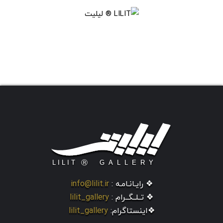
❖ رایـانـامـه :
info@lilit.ir
❖ تــلــگــرام :
lilit_gallery
❖اینستاگرام:
lilit_gallery