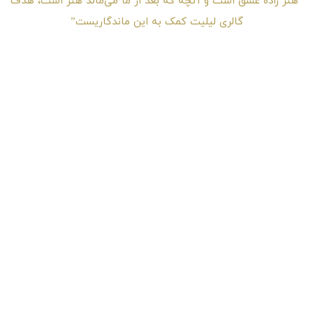
“هنر زادهٔ عشق است و آنچه که بعد از ما می‌ماند هنر است، هدف
گالری لیلیت کمک به این ماندگاریست”