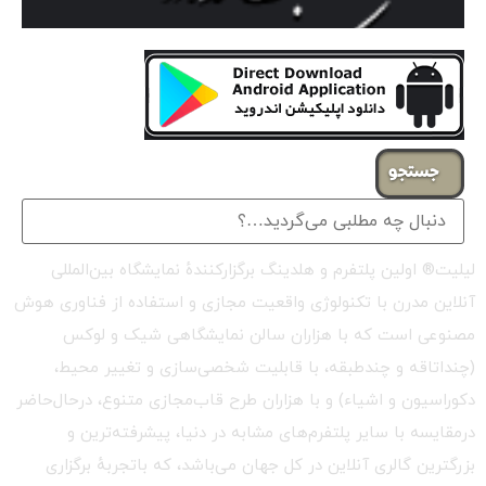
جستجو
لیلیت® اولین پلتفرم و هلدینگ برگزارکنندهٔ نمایشگاه بین‌المللی
آنلاین مدرن با تکنولوژی واقعیت مجازی و استفاده از فناوری هوش
مصنوعی است که با هزاران سالن نمایشگاهی شیک و لوکس
(چنداتاقه و چندطبقه، با قابلیت شخصی‌سازی و تغییر محیط،
دکوراسیون و اشیاء) و با هزاران طرح قاب‌مجازی متنوع، درحال‌حاضر
درمقایسه با سایر پلتفرم‌های مشابه در دنیا، پیشرفته‌ترین و
بزرگترین گالری آنلاین در کل جهان می‌باشد، که باتجربهٔ برگزاری