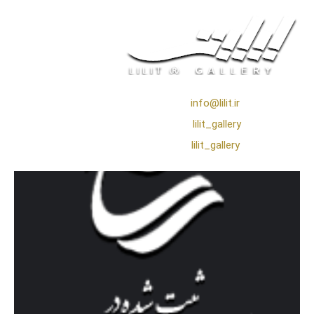
❖ رایـانـامـه :
info@lilit.ir
❖ تــلــگــرام :
lilit_gallery
❖اینستاگرام:
lilit_gallery