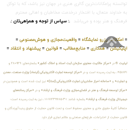
توانسته پرامکانات‌ترین گالری هنری در جهان نیز باشد، که با توکل
به خداوند متعال، با افتخار درخدمت مخاطبان و اهالی محترم
فرهنگ و هنر بوده و می‌باشد.
.: سپاس از توجه و همراهی‌تان :.
≡
امکانات رزرو نمایشگاه
≡
واقعیت‌مجازی و هوش‌مصنوعی
≡
اپلیکیشن
≡
همکاری
≡
منابع‌مطالب
≡
قوانین
≡
پیشنهاد و انتقاد
≡
لیلیت
® در
«مرکز مالکیت معنوی سازمان ثبت اسناد و املاک کشور»
بشماره‌های: ۲۸۰۹۲۹ و
۴۵۱۸۴۱ ، به ثبت رسیده است و در
«مرکز توسعه تجارت الکترونیکی (اینماد) وزارت صنعت، معدن
و تجارت»
و
«سامانه احراز مشتریان تجارت الکترونیکی (اِمتا)»
نیز ثبت شده است و همچنین در
«مرکز توسعه فرهنگ و هنر در فضای‌مجازی وزارت فرهنگ و ارشاد»
و در
«مرکز رسانه‌های
دیجیتال وزارت فرهنگ و ارشاد»
بشماره شامَد: ۱-۳-۶۵-۷۱۲۳۹۹-۱-۱ ، نیز به ثبت رسیده است؛
متعاقباً کلیهٔ حقوق مادی و معنوی محفوظ است و تحت قانون حمایت از حقوق پدیدآورندگان و
قانون حمایت از اختراعات، طرح‌های صنعتی و علائم تجاری قرار دارد.