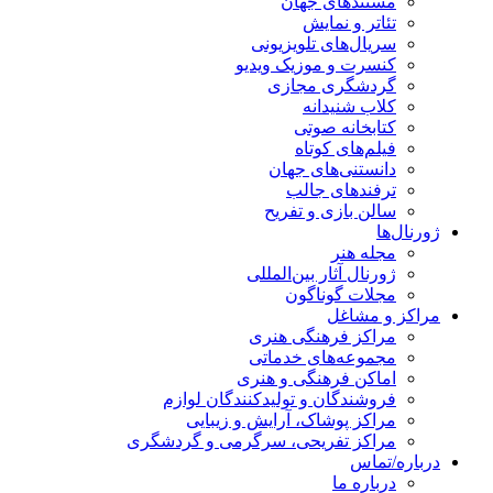
مستندهای جهان
تئاتر و نمایش
سریال‌های تلویزیونی
کنسرت و موزیک ویدیو
گردشگری مجازی
کلاب شنیدانه
کتابخانه صوتی
فیلم‌های کوتاه
دانستنی‌های جهان
ترفندهای جالب
سالن بازی و تفریح
ژورنال‌ها
مجله هنر
ژورنال آثار بین‌المللی
مجلات گوناگون
مراکز و مشاغل
مراکز فرهنگی هنری
مجموعه‌های خدماتی
اماکن فرهنگی و هنری
فروشندگان و تولیدکنندگان لوازم
مراکز پوشاک، آرایش و زیبایی
مراکز تفریحی، سرگرمی و گردشگری
درباره/تماس
درباره ما