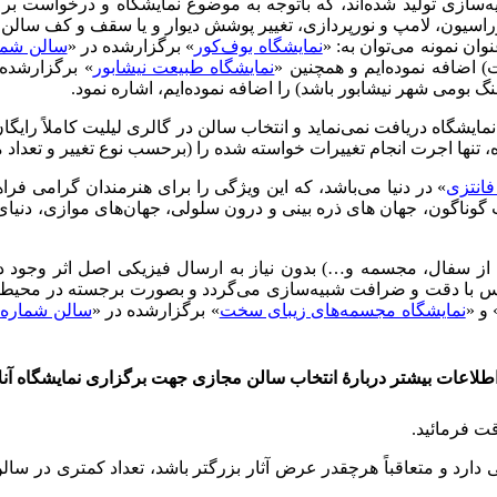
‌سازی تولید شده‌اند، که باتوجه به موضوع نمایشگاه و درخواست برگز
راسیون، لامپ و نورپردازی، تغییر پوشش دیوار و یا سقف و کف سالن
وان نمونه می‌توان به: «
نمایشگاه بوف‌کور
» برگزارشده در «
سالن شماره 
) اضافه نموده‌ایم و همچنین «
نمایشگاه طبیعت نیشابور
» برگزارشده 
گ بومی شهر نیشابور باشد) را اضافه نموده‌ایم، اشاره نمود.
 نمایشگاه دریافت نمی‌نماید و انتخاب سالن در گالری لیلیت کاملاً 
تنها اجرت انجام تغییرات خواسته شده را (برحسب نوع تغییر و تعداد م
فانتزی
» در دنیا می‌باشد، که این ویژگی را برای هنرمندان گرامی فراه
گوناگون، جهان های ذره بینی و درون سلولی، جهان‌های موازی، دنیای فر
 از سفال، مجسمه و…) بدون نیاز به ارسال فیزیکی اصل اثر وجود 
با دقت و ضرافت شبیه‌سازی می‌گردد و بصورت برجسته در محیط سالن 
 و «
نمایشگاه مجسمه‌های زیبای سخت
» برگزارشده در «
سالن شماره 1004
طلاعات بیشتر دربارهٔ انتخاب سالن مجازی جهت برگزاری نمایشگاه آنل
قت فرمائید.
دارد و متعاقباً هرچقدر عرض آثار بزرگتر باشد، تعداد کمتری در سا