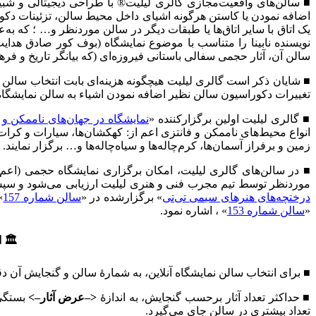
■ سالن‌های واقعیت‌مجازی گالری لیلیت® با طراحی دیجیتالی و شبیه
اضافه نمودن یا کاستن هرگونه اشیای داخل محیط سالن، تزئینات دکو
یک اتاق با سایر اتاق‌ها یا طبقات دیگر در سالن موردنظر و… ؛ که به‌عن
نویسنده نابینا را متناسب با موضوع نمایشگاه (بوف کور صادق هدایت
سالن آن، آثار حجمی سفالی باستانی فیروزه‌ای (که بیانگر تاریخ و فرهن
■ شایان ذکر است گالری لیلیت هیچگونه هزینه‌ای بابت انتخاب سالن
تغییرات دکوراسیون سالن نظیر اضافه نمودن اشیاء به سالن نمایشگاه، 
■ گالری لیلیت اولین برگزارکننده «
نمایشگاه در جهان‌های ناممکن و 
انواع محیط‌های ناممکن و فانتزی اعم از: کهکشان‌ها، سیارات و کرات 
زمین و برفراز آسمان‌ها، کرم‌چاله‌ها و سیاه‌چاله‌ها و… برگزار نمایند.
■ در سالن‌های گالری لیلیت، امکان برگزاری نمایشگاه حجمی (اعم
موردنظر توسط تیم مجرب فنی و هنری لیلیت ارزیابی می‌شود و سپس 
درختچه‌های هنرهای سیمی تی‌تی
» برگزارشده در «
سالن شماره 157
»
«
سالن شماره 153
» ، اشاره نمود.
🏛 ا
■ برای انتخاب سالن نمایشگاه آنلاین، به شمارهٔ سالن و گنجایش آن د
■ حداکثر تعداد آثار برحسب گنجایش، به اندازهٔ
<–عرض آثار–>
بستگی 
تعداد بیشتری در سالن جای می‌گیرد.