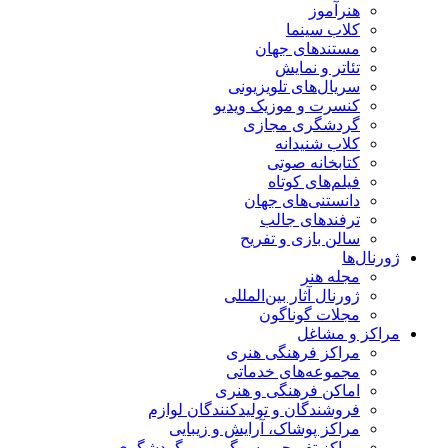
هنرآموز
کلاب سینما
مستندهای جهان
تئاتر و نمایش
سریال‌های تلویزیونی
کنسرت و موزیک ویدیو
گردشگری مجازی
کلاب شنیدانه
کتابخانه صوتی
فیلم‌های کوتاه
دانستنی‌های جهان
ترفندهای جالب
سالن بازی و تفریح
ژورنال‌ها
مجله هنر
ژورنال آثار بین‌المللی
مجلات گوناگون
مراکز و مشاغل
مراکز فرهنگی هنری
مجموعه‌های خدماتی
اماکن فرهنگی و هنری
فروشندگان و تولیدکنندگان لوازم
مراکز پوشاک، آرایش و زیبایی
مراکز تفریحی، سرگرمی و گردشگری