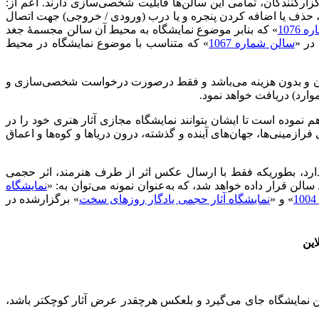
ارکنندگان، تمامی این سالن‌ها قابلیت شخصی‌سازی دارند. اعم از:
، حذف یا اضافه کردن پنجره و یا درب (ورودی / خروجی) جهت اتصال
1076
» که بنابر موضوع نمایشگاه به محیط آن سالن مجسمهٔ جغد
در «
سالن شماره 1067
» که متناسب با موضوع نمایشگاه در محیط
رایگان و بدون هزینه می‌باشد و فقط درصورت درخواست شخصی‌سازی و
وارد) دریافت خواهد نمود.
م نموده است تا ایشان بتوانند نمایشگاه مجازی آثار هنری خود را در
ازمینی‌ها، جهان‌های آینده و گذشته، درون دریاها و کوه‌ها و اعماق
دارد، بطوریکه فقط با ارسال عکس اثر از طرف هنرمند، اثر حجمی
قرار داده خواهد شد، که به‌عنوان نمونه می‌توان به: «
نمایشگاه
» و «
نمایشگاه آثار حجمی یادگار روزهای سخت
» برگزارشده در
این
لن نمایشگاه جای می‌گیرد و بلعکس هرچقدر عرض آثار کوچکتر باشد،