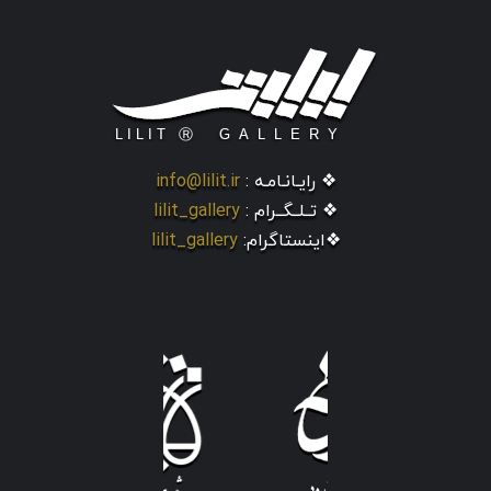
❖ رایـانـامـه :
info@lilit.ir
❖ تــلــگــرام :
lilit_gallery
❖اینستاگرام:
lilit_gallery