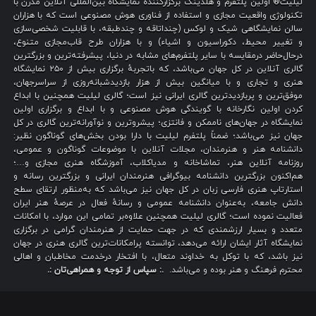
لیلیت® اولین پلتفرم و هلدینگ برگزارکنندهٔ نمایشگاه بین‌المللی آنلاین مدرن با
تکنولوژی واقعیت مجازی و استفاده از فناوری هوش مصنوعی است که با هزاران
سالن نمایشگاهی شیک و لوکس (چنداتاقه و چندطبقه، با قابلیت شخصی‌سازی
و تغییر محیط، دکوراسیون و اشیاء) و با هزاران طرح قاب‌مجازی متنوع،
درحال‌حاضر درمقایسه با سایر پلتفرم‌های مشابه در دنیا، پیشرفته‌ترین و بزرگترین
گالری آنلاین در کل جهان می‌باشد، که باتجربهٔ برگزاری بیش از ۲۵۰ نمایشگاه
هنری و تجاری و با میانگین بیش از هزار بازدیدشبانه‌روزی از سراسرجهان،
موفق‌ترین و پربازدیدترین گالری ایرانی نیز است؛ گالری لیلیت همچنین با ابداع
کردن اولین نگارخانه با گویندگی هوش مصنوعی و با ابداع و برگزاری اولین
نمایشگاه در جهان‌های ناممکن و فانتزی؛ پیشروترین و نوآورانه‌ترین گالری در کل
جهان نیز می‌باشد؛ ضمناً پلتفرم لیلیت با دارا بودن بخش‌های گوناگون نظیر:
دانشنامه هنر و هنرمندان، مجلات آنلاین با موضوعات گوناگون و عمومی،
روزنامه آنلاین هنر، تماشاخانه و مدیاکلاب، آموزشگاه هنری مجازی و…؛
هم‌اکنون بزرگترین دانشنامه بیوگرافی هنرمندان ایرانی و بزرگترین رسانه و
استارتاپ هنری فارسی زبان در کل جهان نیز می‌باشد که به‌منظور ارتقای سطح
دانش جامعه، به‌عنوان دانشنامه عمومی و رسانهٔ فعال در عرصهٔ هنر ایران
فعالیت نموده است؛ گالری لیلیت همچنین علاوه‌بر تمامی این موارد، با امکانات
متعدد و بسیار ارزشمندی که در جهت حمایت از هنرمندان گرامی در برگزاری
نمایشگاه آثار ایشان ارائه می‌دهد، توانسته پرامکانات‌ترین گالری هنری در جهان
نیز باشد، که با توکل به خداوند متعال، با افتخار درخدمت مخاطبان و اهالی
محترم فرهنگ و هنر بوده و می‌باشد.
.: سپاس از توجه و همراهی‌تان :.