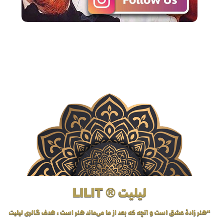
لیلیت ® LILIT
“هنر زادهٔ عشق است و آنچه که بعد از ما می‌ماند هنر است، هدف گالری لیلیت