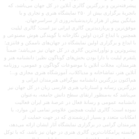
پیشرفته‌ترین و بزرگترین گالری آنلاین در کل جهان می‌باشد، که
باتجربهٔ برگزاری بیش از ۲۵۰ نمایشگاه هنری و تجاری و با
میانگین بیش از هزار بازدیدشبانه‌روزی از سراسرجهان،
موفق‌ترین و پربازدیدترین گالری ایرانی نیز است؛ گالری لیلیت
همچنین با ابداع کردن اولین نگارخانه با گویندگی هوش مصنوعی و
با ابداع و برگزاری اولین نمایشگاه در جهان‌های ناممکن و فانتزی؛
پیشروترین و نوآورانه‌ترین گالری در کل جهان نیز می‌باشد؛ ضمناً
پلتفرم لیلیت با دارا بودن بخش‌های گوناگون نظیر: دانشنامه هنر و
هنرمندان، مجلات آنلاین با موضوعات گوناگون و عمومی، روزنامه
آنلاین هنر، تماشاخانه و مدیاکلاب، آموزشگاه هنری مجازی و…؛
هم‌اکنون بزرگترین دانشنامه بیوگرافی هنرمندان ایرانی و
بزرگترین رسانه و استارتاپ هنری فارسی زبان در کل جهان نیز
می‌باشد که به‌منظور ارتقای سطح دانش جامعه، به‌عنوان
دانشنامه عمومی و رسانهٔ فعال در عرصهٔ هنر ایران فعالیت
نموده است؛ گالری لیلیت همچنین علاوه‌بر تمامی این موارد، با
امکانات متعدد و بسیار ارزشمندی که در جهت حمایت از
هنرمندان گرامی در برگزاری نمایشگاه آثار ایشان ارائه می‌دهد،
توانسته پرامکانات‌ترین گالری هنری در جهان نیز باشد، که با توکل