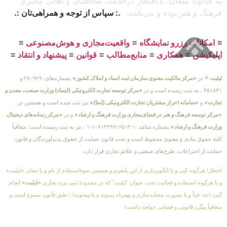
به خداوند متعال، با افتخار درخدمت مخاطبان و اهالی محترم
فرهنگ و هنر بوده و می‌باشد.
.: سپاس از توجه و همراهی‌تان :.
≡
امکانات رزرو نمایشگاه
≡
واقعیت‌مجازی و هوش‌مصنوعی
≡
اپلیکیشن
≡
همکاری
≡
منابع‌مطالب
≡
قوانین
≡
پیشنهاد و انتقاد
≡
لیلیت
® در
«مرکز مالکیت معنوی سازمان ثبت اسناد و املاک کشور»
بشماره‌های: ۲۸۰۹۲۹ و
۴۵۱۸۴۱ ، به ثبت رسیده است و در
«مرکز توسعه تجارت الکترونیکی (اینماد) وزارت صنعت، معدن و
تجارت»
و
«سامانه احراز مشتریان تجارت الکترونیکی (اِمتا)»
نیز ثبت شده است و همچنین در
«مرکز توسعه فرهنگ و هنر در فضای‌مجازی وزارت فرهنگ و ارشاد»
و در
«مرکز رسانه‌های دیجیتال
وزارت فرهنگ و ارشاد»
بشماره شامَد: ۱-۳-۶۵-۷۱۲۳۹۹-۱-۱ ، نیز به ثبت رسیده است؛ متعاقباً
کلیهٔ حقوق مادی و معنوی محفوظ است و تحت قانون حمایت از حقوق پدیدآورندگان و قانون
حمایت از اختراعات، طرح‌های صنعتی و علائم تجاری قرار دارد.
اخطار! هرگونه کپی و یا الگوبرداری از این پلتفرم و همچنین سوءاستفاده از نام و یا نشان «لیلیت»
و یا هرگونه استفاده و فعالیت تحت عنوان “لیلیت” که در محدودهٔ ثبتی برند تجاری
«لیلیت»
انجام
گیرد (چه عیناً و یا بصورت مشابه‌سازی و بهمراه پسوند و یا پیشوند) ؛ طبق قانون ممنوع است و
متعاقباً پیگرد قانونی و قضایی خواهد داشت!