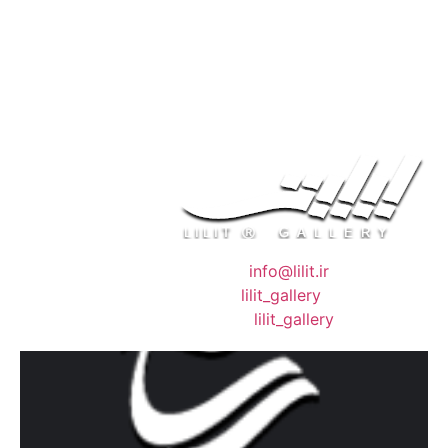
❖ رایـانـامـه :
info@lilit.ir
❖ تــلــگــرام :
lilit_gallery
❖اینستاگرام:
lilit_gallery