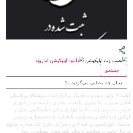
جستجو
لیلیت® اولین پلتفرم و هلدینگ برگزارکنندهٔ نمایشگاه بین‌المللی
آنلاین مدرن با تکنولوژی واقعیت مجازی و استفاده از فناوری
هوش مصنوعی است که با هزاران سالن نمایشگاهی شیک و
لوکس (چنداتاقه و چندطبقه، با قابلیت شخصی‌سازی و تغییر
محیط، دکوراسیون و اشیاء) و با هزاران طرح قاب‌مجازی متنوع،
درحال‌حاضر درمقایسه با سایر پلتفرم‌های مشابه در دنیا،