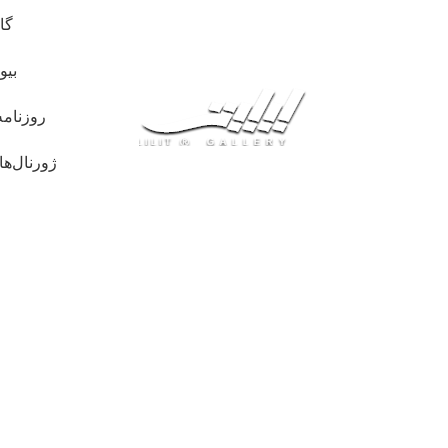
گا
بیو
روزنامه
ژورنال‌ها