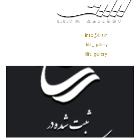
❖ رایـانـامـه :
info@lilit.ir
❖ تــلــگــرام :
lilit_gallery
❖اینستاگرام:
lilit_gallery