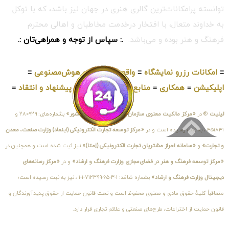
توانسته پرامکانات‌ترین گالری هنری در جهان نیز باشد، که با توکل
به خداوند متعال، با افتخار درخدمت مخاطبان و اهالی محترم
فرهنگ و هنر بوده و می‌باشد.
.: سپاس از توجه و همراهی‌تان :.
≡
امکانات رزرو نمایشگاه
≡
واقعیت‌مجازی و هوش‌مصنوعی
≡
اپلیکیشن
≡
همکاری
≡
منابع‌مطالب
≡
قوانین
≡
پیشنهاد و انتقاد
≡
لیلیت
® در
«مرکز مالکیت معنوی سازمان ثبت اسناد و املاک کشور»
بشماره‌های: ۲۸۰۹۲۹ و
۴۵۱۸۴۱ ، به ثبت رسیده است و در
«مرکز توسعه تجارت الکترونیکی (اینماد) وزارت صنعت، معدن
و تجارت»
و
«سامانه احراز مشتریان تجارت الکترونیکی (اِمتا)»
نیز ثبت شده است و همچنین در
«مرکز توسعه فرهنگ و هنر در فضای‌مجازی وزارت فرهنگ و ارشاد»
و در
«مرکز رسانه‌های
دیجیتال وزارت فرهنگ و ارشاد»
بشماره شامَد: ۱-۳-۶۵-۷۱۲۳۹۹-۱-۱ ، نیز به ثبت رسیده است؛
متعاقباً کلیهٔ حقوق مادی و معنوی محفوظ است و تحت قانون حمایت از حقوق پدیدآورندگان و
قانون حمایت از اختراعات، طرح‌های صنعتی و علائم تجاری قرار دارد.