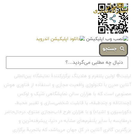
جستجو
لیلیت® اولین پلتفرم و هلدینگ برگزارکنندهٔ نمایشگاه بین‌المللی
آنلاین مدرن با تکنولوژی واقعیت مجازی و استفاده از فناوری هوش
مصنوعی است که با هزاران سالن نمایشگاهی شیک و لوکس
(چنداتاقه و چندطبقه، با قابلیت شخصی‌سازی و تغییر محیط،
دکوراسیون و اشیاء) و با هزاران طرح قاب‌مجازی متنوع، درحال‌حاضر
درمقایسه با سایر پلتفرم‌های مشابه در دنیا، پیشرفته‌ترین و
بزرگترین گالری آنلاین در کل جهان می‌باشد، که باتجربهٔ برگزاری