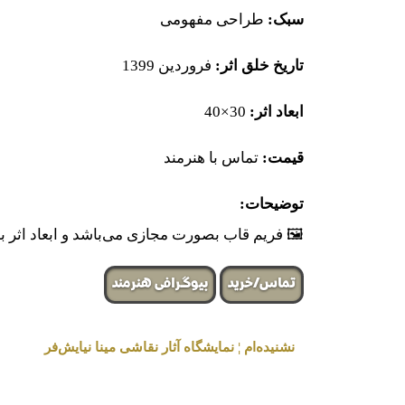
سبک:
طراحی مفهومی
تاریخ خلق اثر:
فروردین 1399
ابعاد اثر:
30×40
قیمت:
تماس با هنرمند
توضیحات:
🖼 فریم قاب بصورت مجازی می‌باشد و ابعاد اثر
تماس/خرید
بیوگرافی هنرمند
نشنیده‌ام ¦ نمایشگاه آثار نقاشی مینا نیایش‌فر
« برگزار شده در گالری هنری لیلیت »