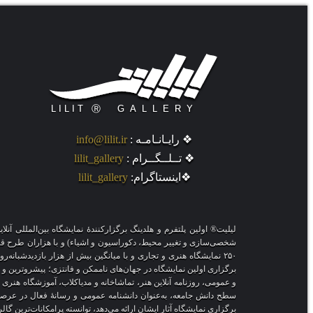
❖ رایـانـامـه :
info@lilit.ir
❖ تــلــگــرام :
lilit_gallery
❖اینستاگرام:
lilit_gallery
لیلیت® اولین پلتفرم و هلدینگ برگزارکنندهٔ نمایشگاه بین‌المللی 
شخصی‌سازی و تغییر محیط، دکوراسیون و اشیاء) و با هزاران طرح قاب‌مج
۲۵۰ نمایشگاه هنری و تجاری و با میانگین بیش از هزار بازدیدشبانه
برگزاری اولین نمایشگاه در جهان‌های ناممکن و فانتزی؛ پیشروترین و نو
و عمومی، روزنامه آنلاین هنر، تماشاخانه و مدیاکلاب، آموزشگاه هنری
سطح دانش جامعه، به‌عنوان دانشنامه عمومی و رسانهٔ فعال در عرصهٔ
برگزاری نمایشگاه آثار ایشان ارائه می‌دهد، توانسته پرامکانات‌ترین گا