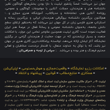
جهان نیز می‌باشد؛ ضمناً پلتفرم لیلیت با دارا بودن بخش‌های گوناگون نظیر:
دانشنامه هنر و هنرمندان، مجلات آنلاین با موضوعات گوناگون و عمومی،
روزنامه آنلاین هنر، تماشاخانه و مدیاکلاب، آموزشگاه هنری مجازی و…؛
هم‌اکنون بزرگترین دانشنامه بیوگرافی هنرمندان ایرانی و بزرگترین رسانه و
استارتاپ هنری فارسی زبان در کل جهان نیز می‌باشد که به‌منظور ارتقای سطح
دانش جامعه، به‌عنوان دانشنامه عمومی و رسانهٔ فعال در عرصهٔ هنر ایران
فعالیت نموده است؛ گالری لیلیت همچنین علاوه‌بر تمامی این موارد، با امکانات
متعدد و بسیار ارزشمندی که در جهت حمایت از هنرمندان گرامی در برگزاری
نمایشگاه آثار ایشان ارائه می‌دهد، توانسته پرامکانات‌ترین گالری هنری در جهان
نیز باشد، که با توکل به خداوند متعال، با افتخار درخدمت مخاطبان و اهالی
محترم فرهنگ و هنر بوده و می‌باشد.
.: سپاس از توجه و همراهی‌تان :.
≡
امکانات رزرو نمایشگاه
≡
واقعیت‌مجازی و هوش‌مصنوعی
≡
اپلیکیشن
≡
همکاری
≡
منابع‌مطالب
≡
قوانین
≡
پیشنهاد و انتقاد
≡
لیلیت
® در
«مرکز مالکیت معنوی سازمان ثبت اسناد و املاک کشور»
بشماره‌های: ۲۸۰۹۲۹ و
۴۵۱۸۴۱ ، به ثبت رسیده است و در
«مرکز توسعه تجارت الکترونیکی (اینماد) وزارت صنعت،
معدن و تجارت»
و
«سامانه احراز مشتریان تجارت الکترونیکی (اِمتا)»
نیز ثبت شده است و
همچنین در
«مرکز توسعه فرهنگ و هنر در فضای‌مجازی وزارت فرهنگ و ارشاد»
و در
«مرکز
رسانه‌های دیجیتال وزارت فرهنگ و ارشاد»
بشماره شامَد: ۱-۳-۶۵-۷۱۲۳۹۹-۱-۱ ، نیز به ثبت
رسیده است؛ متعاقباً کلیهٔ حقوق مادی و معنوی محفوظ است و تحت قانون حمایت از
حقوق پدیدآورندگان و قانون حمایت از اختراعات، طرح‌های صنعتی و علائم تجاری قرار دارد.