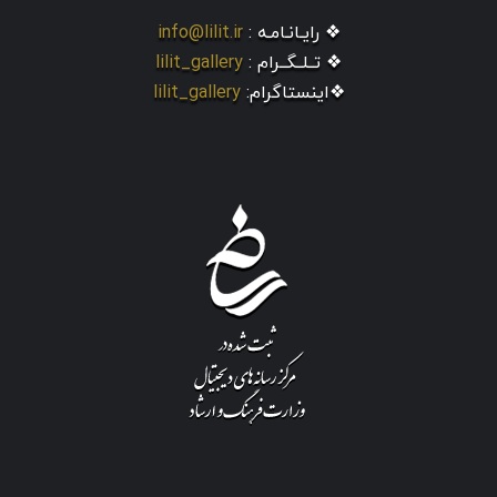
❖ رایـانـامـه :
info@lilit.ir
❖ تــلــگــرام :
lilit_gallery
❖اینستاگرام:
lilit_gallery