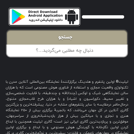
جستجو
لیلیت® اولین پلتفرم و هلدینگ برگزارکنندهٔ نمایشگاه بین‌المللی آنلاین مدرن با
تکنولوژی واقعیت مجازی و استفاده از فناوری هوش مصنوعی است که با هزاران
سالن نمایشگاهی شیک و لوکس (چنداتاقه و چندطبقه، با قابلیت شخصی‌سازی
و تغییر محیط، دکوراسیون و اشیاء) و با هزاران طرح قاب‌مجازی متنوع،
درحال‌حاضر درمقایسه با سایر پلتفرم‌های مشابه در دنیا، پیشرفته‌ترین و بزرگترین
گالری آنلاین در کل جهان می‌باشد، که باتجربهٔ برگزاری بیش از ۲۵۰ نمایشگاه
هنری و تجاری و با میانگین بیش از هزار بازدیدشبانه‌روزی از سراسرجهان،
موفق‌ترین و پربازدیدترین گالری ایرانی نیز است؛ گالری لیلیت همچنین با ابداع
کردن اولین نگارخانه با گویندگی هوش مصنوعی و با ابداع و برگزاری اولین
نمایشگاه در جهان‌های ناممکن و فانتزی؛ پیشروترین و نوآورانه‌ترین گالری در کل