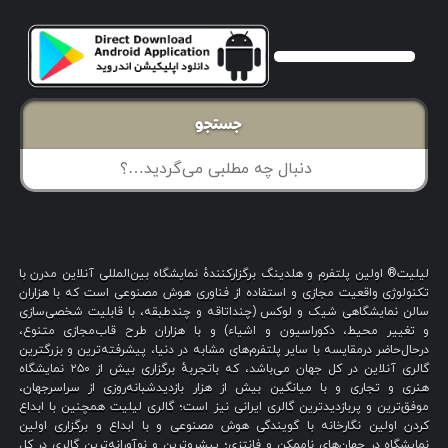
جستجو
لیلیت® اولین پلتفرم و هلدینگ برگزارکنندهٔ نمایشگاه بین‌المللی آنلاین مدرن با
تکنولوژی واقعیت مجازی و استفاده از فناوری هوش مصنوعی است که با هزاران
سالن نمایشگاهی شیک و لوکس (چنداتاقه و چندطبقه، با قابلیت شخصی‌سازی
و تغییر محیط، دکوراسیون و اشیاء) و با هزاران طرح قاب‌مجازی متنوع،
درحال‌حاضر درمقایسه با سایر پلتفرم‌های مشابه در دنیا، پیشرفته‌ترین و بزرگترین
گالری آنلاین در کل جهان می‌باشد، که باتجربهٔ برگزاری بیش از ۲۵۰ نمایشگاه
هنری و تجاری و با میانگین بیش از هزار بازدیدشبانه‌روزی از سراسرجهان،
موفق‌ترین و پربازدیدترین گالری ایرانی نیز است؛ گالری لیلیت همچنین با ابداع
کردن اولین نگارخانه با گویندگی هوش مصنوعی و با ابداع و برگزاری اولین
نمایشگاه در جهان‌های ناممکن و فانتزی؛ پیشروترین و نوآورانه‌ترین گالری در کل