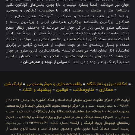
جهان نیز می‌باشد؛ ضمناً پلتفرم لیلیت با دارا بودن بخش‌های گوناگون نظیر:
دانشنامه هنر و هنرمندان، مجلات آنلاین با موضوعات گوناگون و عمومی،
روزنامه آنلاین هنر، تماشاخانه و مدیاکلاب، آموزشگاه هنری مجازی و…؛
هم‌اکنون بزرگترین دانشنامه بیوگرافی هنرمندان ایرانی و بزرگترین رسانه و
استارتاپ هنری فارسی زبان در کل جهان نیز می‌باشد که به‌منظور ارتقای سطح
دانش جامعه، به‌عنوان دانشنامه عمومی و رسانهٔ فعال در عرصهٔ هنر ایران
فعالیت نموده است؛ گالری لیلیت همچنین علاوه‌بر تمامی این موارد، با امکانات
متعدد و بسیار ارزشمندی که در جهت حمایت از هنرمندان گرامی در برگزاری
نمایشگاه آثار ایشان ارائه می‌دهد، توانسته پرامکانات‌ترین گالری هنری در جهان
نیز باشد، که با توکل به خداوند متعال، با افتخار درخدمت مخاطبان و اهالی
محترم فرهنگ و هنر بوده و می‌باشد.
.: سپاس از توجه و همراهی‌تان :.
≡
امکانات رزرو نمایشگاه
≡
واقعیت‌مجازی و هوش‌مصنوعی
≡
اپلیکیشن
≡
همکاری
≡
منابع‌مطالب
≡
قوانین
≡
پیشنهاد و انتقاد
≡
لیلیت
® در
«مرکز مالکیت معنوی سازمان ثبت اسناد و املاک کشور»
بشماره‌های: ۲۸۰۹۲۹ و
۴۵۱۸۴۱ ، به ثبت رسیده است و در
«مرکز توسعه تجارت الکترونیکی (اینماد) وزارت صنعت،
معدن و تجارت»
و
«سامانه احراز مشتریان تجارت الکترونیکی (اِمتا)»
نیز ثبت شده است و
همچنین در
«مرکز توسعه فرهنگ و هنر در فضای‌مجازی وزارت فرهنگ و ارشاد»
و در
«مرکز
رسانه‌های دیجیتال وزارت فرهنگ و ارشاد»
بشماره شامَد: ۱-۳-۶۵-۷۱۲۳۹۹-۱-۱ ، نیز به ثبت
رسیده است؛ متعاقباً کلیهٔ حقوق مادی و معنوی محفوظ است و تحت قانون حمایت از
حقوق پدیدآورندگان و قانون حمایت از اختراعات، طرح‌های صنعتی و علائم تجاری قرار دارد.