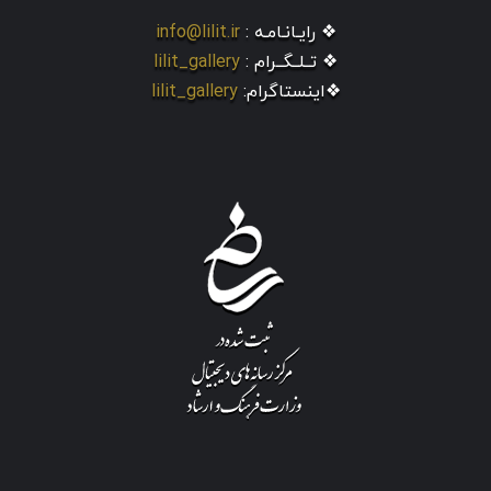
❖ رایـانـامـه :
info@lilit.ir
❖ تــلــگــرام :
lilit_gallery
❖اینستاگرام:
lilit_gallery