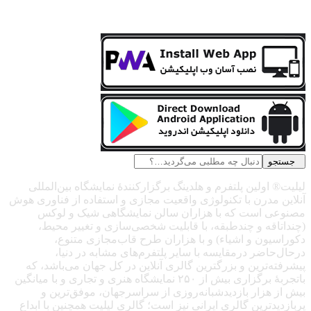
جستجو
لیلیت® اولین پلتفرم و هلدینگ برگزارکنندهٔ نمایشگاه بین‌المللی
آنلاین مدرن با تکنولوژی واقعیت مجازی و استفاده از فناوری هوش
مصنوعی است که با هزاران سالن نمایشگاهی شیک و لوکس
(چنداتاقه و چندطبقه، با قابلیت شخصی‌سازی و تغییر محیط،
دکوراسیون و اشیاء) و با هزاران طرح قاب‌مجازی متنوع،
درحال‌حاضر درمقایسه با سایر پلتفرم‌های مشابه در دنیا،
پیشرفته‌ترین و بزرگترین گالری آنلاین در کل جهان می‌باشد، که
باتجربهٔ برگزاری بیش از ۲۵۰ نمایشگاه هنری و تجاری و با میانگین
بیش از هزار بازدیدشبانه‌روزی از سراسرجهان، موفق‌ترین و
پربازدیدترین گالری ایرانی نیز است؛ گالری لیلیت همچنین با ابداع