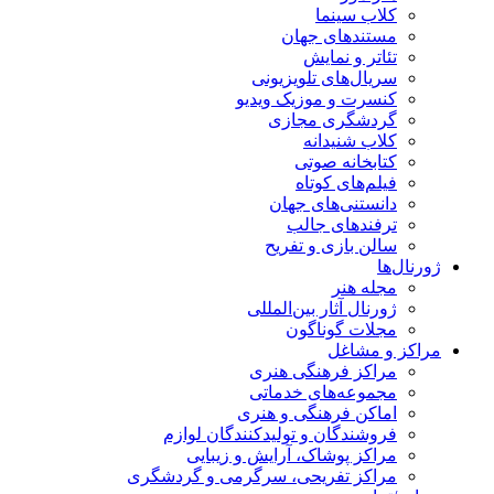
کلاب سینما
مستندهای جهان
تئاتر و نمایش
سریال‌های تلویزیونی
کنسرت و موزیک ویدیو
گردشگری مجازی
کلاب شنیدانه
کتابخانه صوتی
فیلم‌های کوتاه
دانستنی‌های جهان
ترفندهای جالب
سالن بازی و تفریح
ژورنال‌ها
مجله هنر
ژورنال آثار بین‌المللی
مجلات گوناگون
مراکز و مشاغل
مراکز فرهنگی هنری
مجموعه‌های خدماتی
اماکن فرهنگی و هنری
فروشندگان و تولیدکنندگان لوازم
مراکز پوشاک، آرایش و زیبایی
مراکز تفریحی، سرگرمی و گردشگری