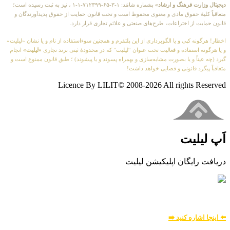
دیجیتال وزارت فرهنگ و ارشاد»
بشماره شامَد: ۱-۳-۶۵-۷۱۲۳۹۹-۱-۱ ، نیز به ثبت رسیده است؛
متعاقباً کلیهٔ حقوق مادی و معنوی محفوظ است و تحت قانون حمایت از حقوق پدیدآورندگان و
قانون حمایت از اختراعات، طرح‌های صنعتی و علائم تجاری قرار دارد.
اخطار! هرگونه کپی و یا الگوبرداری از این پلتفرم و همچنین سوءاستفاده از نام و یا نشان «لیلیت»
و یا هرگونه استفاده و فعالیت تحت عنوان “لیلیت” که در محدودهٔ ثبتی برند تجاری
«لیلیت»
انجام
گیرد (چه عیناً و یا بصورت مشابه‌سازی و بهمراه پسوند و یا پیشوند) ؛ طبق قانون ممنوع است و
متعاقباً پیگرد قانونی و قضایی خواهد داشت!
Licence By LILIT© 2008-2026 All rights Reserved
اَپ لیلیت
دریافت رایگان اپلیکیشن لیلیت
بسیار امن و بهینه
برای
اطلاعات بیشتر:
⬅️ اینجا اشاره کنید ➡️