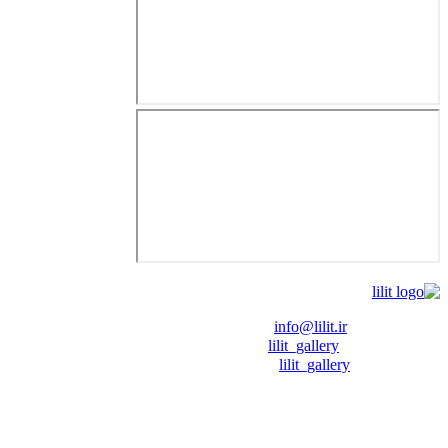
❖ رایـانـامـه :
info@lilit.ir
❖ تــلــگــرام :
lilit_gallery
❖اینستاگرام:
lilit_gallery