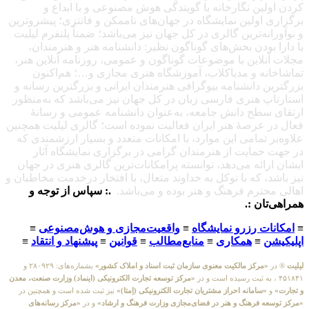
کردن اولین نگارخانه با گویندگی هوش مصنوعی و با ابداع و
برگزاری اولین نمایشگاه در جهان‌های ناممکن و فانتزی؛ پیشروترین
و نوآورانه‌ترین گالری در کل جهان نیز می‌باشد؛ ضمناً پلتفرم لیلیت
با دارا بودن بخش‌های گوناگون نظیر: دانشنامه هنر و هنرمندان،
مجلات آنلاین با موضوعات گوناگون و عمومی، روزنامه آنلاین هنر،
تماشاخانه و مدیاکلاب، آموزشگاه هنری مجازی و…؛ هم‌اکنون
بزرگترین دانشنامه بیوگرافی هنرمندان ایرانی و بزرگترین رسانه و
استارتاپ هنری فارسی زبان در کل جهان نیز می‌باشد که به‌منظور
ارتقای سطح دانش جامعه، به‌عنوان دانشنامه عمومی و رسانهٔ
فعال در عرصهٔ هنر ایران فعالیت نموده است؛ گالری لیلیت همچنین
علاوه‌بر تمامی این موارد، با امکانات متعدد و بسیار ارزشمندی که
در جهت حمایت از هنرمندان گرامی در برگزاری نمایشگاه آثار
ایشان ارائه می‌دهد، توانسته پرامکانات‌ترین گالری هنری در جهان
نیز باشد، که با توکل به خداوند متعال، با افتخار درخدمت مخاطبان و
اهالی محترم فرهنگ و هنر بوده و می‌باشد.
.: سپاس از توجه و
همراهی‌تان :.
≡
امکانات رزرو نمایشگاه
≡
واقعیت‌مجازی و هوش‌مصنوعی
≡
اپلیکیشن
≡
همکاری
≡
منابع‌مطالب
≡
قوانین
≡
پیشنهاد و انتقاد
≡
لیلیت
® در
«مرکز مالکیت معنوی سازمان ثبت اسناد و املاک کشور»
بشماره‌های: ۲۸۰۹۲۹ و
۴۵۱۸۴۱ ، به ثبت رسیده است و در
«مرکز توسعه تجارت الکترونیکی (اینماد) وزارت صنعت، معدن
و تجارت»
و
«سامانه احراز مشتریان تجارت الکترونیکی (اِمتا)»
نیز ثبت شده است و همچنین در
«مرکز توسعه فرهنگ و هنر در فضای‌مجازی وزارت فرهنگ و ارشاد»
و در
«مرکز رسانه‌های