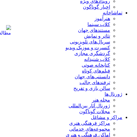
رویدادهای ویژه
اخبار گوناگون
تماشاخانه
هنرآموز
کلاب سینما
مستندهای جهان
تئاتر و نمایش
سریال‌های تلویزیونی
کنسرت و موزیک ویدیو
گردشگری مجازی
کلاب شنیدانه
کتابخانه صوتی
فیلم‌های کوتاه
دانستنی‌های جهان
ترفندهای جالب
سالن بازی و تفریح
ژورنال‌ها
مجله هنر
ژورنال آثار بین‌المللی
مجلات گوناگون
مراکز و مشاغل
مراکز فرهنگی هنری
مجموعه‌های خدماتی
اماکن فرهنگی و هنری