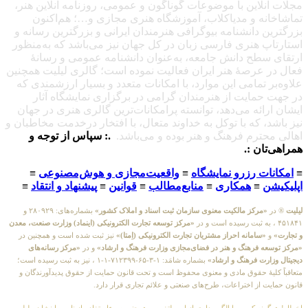
مجلات آنلاین با موضوعات گوناگون و عمومی، روزنامه آنلاین هنر،
تماشاخانه و مدیاکلاب، آموزشگاه هنری مجازی و…؛ هم‌اکنون
بزرگترین دانشنامه بیوگرافی هنرمندان ایرانی و بزرگترین رسانه و
استارتاپ هنری فارسی زبان در کل جهان نیز می‌باشد که به‌منظور
ارتقای سطح دانش جامعه، به‌عنوان دانشنامه عمومی و رسانهٔ
فعال در عرصهٔ هنر ایران فعالیت نموده است؛ گالری لیلیت همچنین
علاوه‌بر تمامی این موارد، با امکانات متعدد و بسیار ارزشمندی که
در جهت حمایت از هنرمندان گرامی در برگزاری نمایشگاه آثار
ایشان ارائه می‌دهد، توانسته پرامکانات‌ترین گالری هنری در جهان
نیز باشد، که با توکل به خداوند متعال، با افتخار درخدمت مخاطبان و
اهالی محترم فرهنگ و هنر بوده و می‌باشد.
.: سپاس از توجه و
همراهی‌تان :.
≡
امکانات رزرو نمایشگاه
≡
واقعیت‌مجازی و هوش‌مصنوعی
≡
اپلیکیشن
≡
همکاری
≡
منابع‌مطالب
≡
قوانین
≡
پیشنهاد و انتقاد
≡
لیلیت
® در
«مرکز مالکیت معنوی سازمان ثبت اسناد و املاک کشور»
بشماره‌های: ۲۸۰۹۲۹ و
۴۵۱۸۴۱ ، به ثبت رسیده است و در
«مرکز توسعه تجارت الکترونیکی (اینماد) وزارت صنعت، معدن
و تجارت»
و
«سامانه احراز مشتریان تجارت الکترونیکی (اِمتا)»
نیز ثبت شده است و همچنین در
«مرکز توسعه فرهنگ و هنر در فضای‌مجازی وزارت فرهنگ و ارشاد»
و در
«مرکز رسانه‌های
دیجیتال وزارت فرهنگ و ارشاد»
بشماره شامَد: ۱-۳-۶۵-۷۱۲۳۹۹-۱-۱ ، نیز به ثبت رسیده است؛
متعاقباً کلیهٔ حقوق مادی و معنوی محفوظ است و تحت قانون حمایت از حقوق پدیدآورندگان و
قانون حمایت از اختراعات، طرح‌های صنعتی و علائم تجاری قرار دارد.