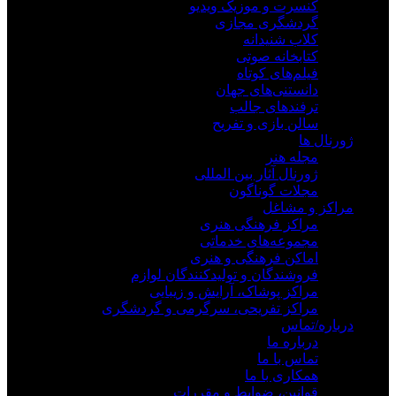
کنسرت و موزیک ویدیو
گردشگری مجازی
کلاب شنیدانه
کتابخانه صوتی
فیلم‌های کوتاه
دانستنی‌های جهان
ترفندهای جالب
سالن بازی و تفریح
ژورنال ها
مجله هنر
ژورنال آثار بین المللی
مجلات گوناگون
مراکز و مشاغل
مراکز فرهنگی هنری
مجموعه‌های خدماتی
اماکن فرهنگی و هنری
فروشندگان و تولیدکنندگان لوازم
مراکز پوشاک، آرایش و زیبایی
مراکز تفریحی، سرگرمی و گردشگری
درباره/تماس
درباره ما
تماس با ما
همکاری با ما
قوانین، ضوابط و مقررات