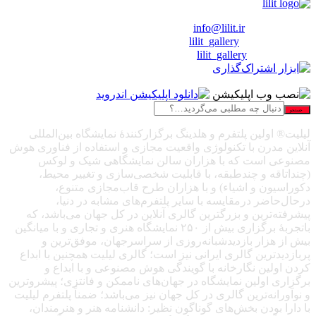
❖ رایـانـامـه :
info@lilit.ir
❖ تــلــگــرام :
lilit_gallery
❖اینستاگرام:
lilit_gallery
جستجو
لیلیت® اولین پلتفرم و هلدینگ برگزارکنندهٔ نمایشگاه بین‌المللی
آنلاین مدرن با تکنولوژی واقعیت مجازی و استفاده از فناوری هوش
مصنوعی است که با هزاران سالن نمایشگاهی شیک و لوکس
(چنداتاقه و چندطبقه، با قابلیت شخصی‌سازی و تغییر محیط،
دکوراسیون و اشیاء) و با هزاران طرح قاب‌مجازی متنوع،
درحال‌حاضر درمقایسه با سایر پلتفرم‌های مشابه در دنیا،
پیشرفته‌ترین و بزرگترین گالری آنلاین در کل جهان می‌باشد، که
باتجربهٔ برگزاری بیش از ۲۵۰ نمایشگاه هنری و تجاری و با میانگین
بیش از هزار بازدیدشبانه‌روزی از سراسرجهان، موفق‌ترین و
پربازدیدترین گالری ایرانی نیز است؛ گالری لیلیت همچنین با ابداع
کردن اولین نگارخانه با گویندگی هوش مصنوعی و با ابداع و
برگزاری اولین نمایشگاه در جهان‌های ناممکن و فانتزی؛ پیشروترین
و نوآورانه‌ترین گالری در کل جهان نیز می‌باشد؛ ضمناً پلتفرم لیلیت
با دارا بودن بخش‌های گوناگون نظیر: دانشنامه هنر و هنرمندان،