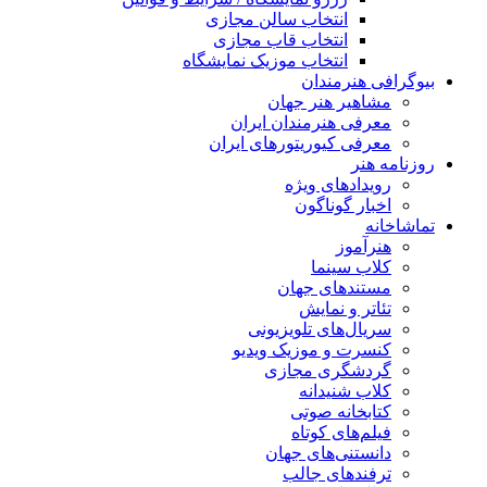
انتخاب سالن مجازی
انتخاب قاب مجازی
انتخاب موزیک نمایشگاه
بیوگرافی هنرمندان
مشاهیر هنر جهان
معرفی هنرمندان ایران
معرفی کیوریتورهای ایران
روزنامه هنر
رویدادهای ویژه
اخبار گوناگون
تماشاخانه
هنرآموز
کلاب سینما
مستندهای جهان
تئاتر و نمایش
سریال‌های تلویزیونی
کنسرت و موزیک ویدیو
گردشگری مجازی
کلاب شنیدانه
کتابخانه صوتی
فیلم‌های کوتاه
دانستنی‌های جهان
ترفندهای جالب