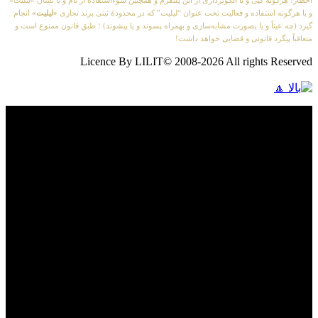
اخطار! هرگونه کپی و یا الگوبرداری از این پلتفرم و همچنین سوءاستفاده از نام و یا نشان «لیلیت»
و یا هرگونه استفاده و فعالیت تحت عنوان “لیلیت” که در محدودهٔ ثبتی برند تجاری
«لیلیت»
انجام
گیرد (چه عیناً و یا بصورت مشابه‌سازی و بهمراه پسوند و یا پیشوند) ؛ طبق قانون ممنوع است و
متعاقباً پیگرد قانونی و قضایی خواهد داشت!
Licence By LILIT© 2008-2026 All rights Reserved
فیلم های جدید را از دست ندهید
برای دیدن به روزرسانی از کانال های مورد علاقه خود
وارد سیستم شوید