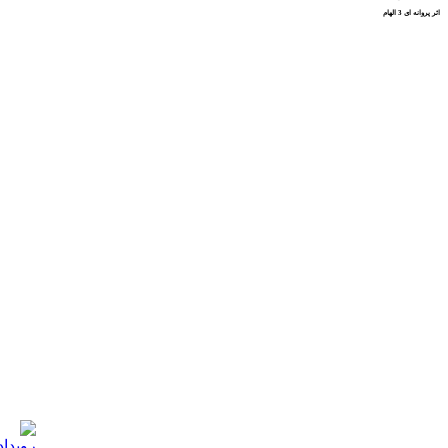
اثر پروانه ای 3 الهام