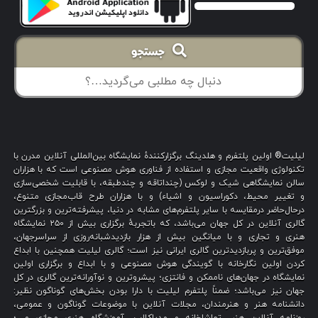
جستجو
لیلیت® اولین پلتفرم و هلدینگ برگزارکنندهٔ نمایشگاه بین‌المللی آنلاین مدرن با
تکنولوژی واقعیت مجازی و استفاده از فناوری هوش مصنوعی است که با هزاران
سالن نمایشگاهی شیک و لوکس (چنداتاقه و چندطبقه، با قابلیت شخصی‌سازی
و تغییر محیط، دکوراسیون و اشیاء) و با هزاران طرح قاب‌مجازی متنوع،
درحال‌حاضر درمقایسه با سایر پلتفرم‌های مشابه در دنیا، پیشرفته‌ترین و بزرگترین
گالری آنلاین در کل جهان می‌باشد، که باتجربهٔ برگزاری بیش از ۲۵۰ نمایشگاه
هنری و تجاری و با میانگین بیش از هزار بازدیدشبانه‌روزی از سراسرجهان،
موفق‌ترین و پربازدیدترین گالری ایرانی نیز است؛ گالری لیلیت همچنین با ابداع
کردن اولین نگارخانه با گویندگی هوش مصنوعی و با ابداع و برگزاری اولین
نمایشگاه در جهان‌های ناممکن و فانتزی؛ پیشروترین و نوآورانه‌ترین گالری در کل
جهان نیز می‌باشد؛ ضمناً پلتفرم لیلیت با دارا بودن بخش‌های گوناگون نظیر:
دانشنامه هنر و هنرمندان، مجلات آنلاین با موضوعات گوناگون و عمومی،