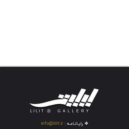
❖ رایـانـامـه :
info@lilit.ir