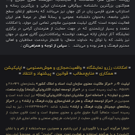
روزنامه آنلاین هنر، تماشاخانه و مدیاکلاب، آموزشگاه هنری مجازی و…؛
هم‌اکنون بزرگترین دانشنامه بیوگرافی هنرمندان ایرانی و بزرگترین رسانه و
استارتاپ هنری فارسی زبان در کل جهان نیز می‌باشد که به‌منظور ارتقای سطح
دانش جامعه، به‌عنوان دانشنامه عمومی و رسانهٔ فعال در عرصهٔ هنر ایران
فعالیت نموده است؛ گالری لیلیت همچنین علاوه‌بر تمامی این موارد، با امکانات
متعدد و بسیار ارزشمندی که در جهت حمایت از هنرمندان گرامی در برگزاری
نمایشگاه آثار ایشان ارائه می‌دهد، توانسته پرامکانات‌ترین گالری هنری در جهان
نیز باشد، که با توکل به خداوند متعال، با افتخار درخدمت مخاطبان و اهالی
محترم فرهنگ و هنر بوده و می‌باشد.
.: سپاس از توجه و همراهی‌تان :.
≡
امکانات رزرو نمایشگاه
≡
واقعیت‌مجازی و هوش‌مصنوعی
≡
اپلیکیشن
≡
همکاری
≡
منابع‌مطالب
≡
قوانین
≡
پیشنهاد و انتقاد
≡
لیلیت
® در
«مرکز مالکیت معنوی سازمان ثبت اسناد و املاک کشور»
بشماره‌های: ۲۸۰۹۲۹ و
۴۵۱۸۴۱ ، به ثبت رسیده است و در
«مرکز توسعه تجارت الکترونیکی (اینماد) وزارت صنعت،
معدن و تجارت»
و
«سامانه احراز مشتریان تجارت الکترونیکی (اِمتا)»
نیز ثبت شده است و
همچنین در
«مرکز توسعه فرهنگ و هنر در فضای‌مجازی وزارت فرهنگ و ارشاد»
و در
«مرکز
رسانه‌های دیجیتال وزارت فرهنگ و ارشاد»
بشماره شامَد: ۱-۳-۶۵-۷۱۲۳۹۹-۱-۱ ، نیز به ثبت
رسیده است؛ متعاقباً کلیهٔ حقوق مادی و معنوی محفوظ است و تحت قانون حمایت از
حقوق پدیدآورندگان و قانون حمایت از اختراعات، طرح‌های صنعتی و علائم تجاری قرار دارد.
اخطار! هرگونه کپی و یا الگوبرداری از این پلتفرم و همچنین سوءاستفاده از نام و یا نشان
«لیلیت» و یا هرگونه استفاده و فعالیت تحت عنوان “لیلیت” که در محدودهٔ ثبتی برند