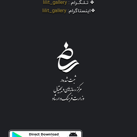
❖ تــلــگــرام :
lilit_gallery
❖اینستاگرام:
lilit_gallery