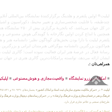
لیلیت® اولین پلتفرم و هلدینگ برگزارکنندهٔ نمایشگاه بین‌المللی
چندطبقه، با قابلیت شخصی‌سازی و تغییر محیط، دکوراسیون و اشیاء) 
در کل جهان می‌باش
همچنین با ابداع کردن اولین نگارخانه با گویندگی هوش مصنوعی و با ا
پلتفرم لیلیت با دارا بودن بخش‌های گوناگون نظیر: دانشنامه هنر و
هم‌اکنون بزرگترین دانشنامه بیوگرافی هنرمندان ایرانی و بزرگتری
رسانهٔ فعال در عرصهٔ هنر ایران فعالیت نموده است؛ گالری لیلیت ه
ایشان ارائه می‌دهد، توانسته پرامکانات‌ترین گالری هنری در جهان ن
همراهی‌تان :.
≡
امکانات رزرو نمایشگاه
≡
واقعیت‌مجازی و هوش‌مصنوعی
≡
اپلیک
لیلیت
® در
«مرکز مالکیت معنوی سازمان ثبت اسناد و املاک کشور»
بشماره‌های: ۲۸۰۹۲۹ و ۴۵۱۸۴۱ ، به ثبت رسیده است و در
فرهنگ و هنر در فضای‌مجازی وزارت فرهنگ و ارشاد»
و در
«مرکز رسانه‌های دیجیتال وزارت فرهنگ و ا
طرح‌های صنعتی و علائم تجاری قرار دارد.
اخطار! هرگونه کپی و یا الگوبرداری از این پلتفرم و همچنین سوءاستفاده از نام و یا نشان «لیلیت» و 