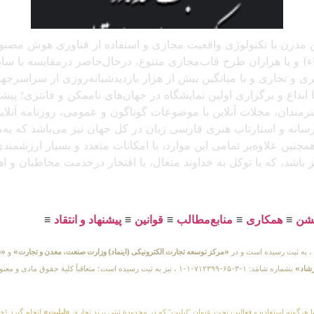
 آنلاین مدرن با تکنولوژی واقعیت مجازی و استفاده از فناوری هوش م
و با هزاران طرح قاب‌مجازی متنوع، درحال‌حاضر درمقایسه با سایر پل
د، که باتجربهٔ برگزاری بیش از ۲۵۰ نمایشگاه هنری و تجاری و با میانگین بیش از هزار بازدید
بداع و برگزاری اولین نمایشگاه در جهان‌های ناممکن و فانتزی؛ پیشرو
 هنرمندان، مجلات آنلاین با موضوعات گوناگون و عمومی، روزنامه آنل
ن رسانه و استارتاپ هنری فارسی زبان در کل جهان نیز می‌باشد که ب
مچنین علاوه‌بر تمامی این موارد، با امکانات متعدد و بسیار ارزشمن
یز باشد، که با توکل به خداوند متعال، با افتخار درخدمت مخاطبان و 
یشن
≡
همکاری
≡
منابع‌مطالب
≡
قوانین
≡
پیشنهاد و انتقاد
≡
«مرکز توسعه تجارت الکترونیکی (اینماد) وزارت صنعت، معدن و تجارت»
و
«س
رشاد»
بشماره شامَد: ۱-۳-۶۵-۷۱۲۳۹۹-۱-۱ ، نیز به ثبت رسیده است؛ متعاقباً 
یا هرگونه استفاده و فعالیت تحت عنوان “لیلیت” که در محدودهٔ ثبتی برند تجاری
«لیلیت»
انجام گیرد (چه