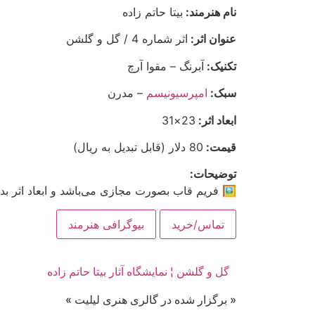
نام هنرمند:
بیتا حاتم زاده
عنوان اثر:
اثر شماره 4 / گل و گلشن
تکنیک:
آبرنگ – مقوا آرچ
سبک:
امپرسیونیسم
– مدرن
ابعاد اثر:
23×31
قیمت:
80 دلار (قابل تبدیل به ریال)
توضیحات:
🖼 فریم قاب بصورت مجازی می‌باشد و ابعاد اثر ب
تماس/خرید
بیوگرافی هنرمند
گل و گلشن ¦ نمایشگاه آثار بیتا حاتم زاده
« برگزار شده در گالری هنری لیلیت »