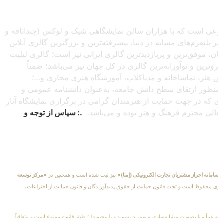
صنوعی است که با هزاران سالن نمایشگاهی شیک و لوکس (چنداتاقه و
تفرم‌های مشابه در دنیا، پیشرفته‌ترین و بزرگترین گالری آنلاین
شبانه‌روزی از سراسرجهان، موفق‌ترین و پربازدیدترین گالری ایرانی نیز است؛ گالری لیلیت
ترین و نوآورانه‌ترین گالری در کل جهان نیز می‌باشد؛ ضمناً
این هنر، تماشاخانه و مدیاکلاب، آموزشگاه هنری مجازی و…؛
ه‌منظور ارتقای سطح دانش جامعه، به‌عنوان دانشنامه عمومی و
دی که در جهت حمایت از هنرمندان گرامی در برگزاری نمایشگاه آثار
اهالی محترم فرهنگ و هنر بوده و می‌باشد.
.: سپاس از توجه و
امانه احراز مشتریان تجارت الکترونیکی (اِمتا)»
نیز ثبت شده است و همچنین در
«مرکز توسعه
کلیهٔ حقوق مادی و معنوی محفوظ است و تحت قانون حمایت از حقوق پدیدآورندگان و قانون حمایت از اختراعات،
 عیناً و یا بصورت مشابه‌سازی و بهمراه پسوند و یا پیشوند) ؛ طبق قانون ممنوع است و متعاقباً