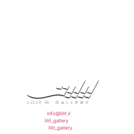
❖ رایـانـامـه :
info@lilit.ir
❖ تــلــگــرام :
lilit_gallery
❖اینستاگرام:
lilit_gallery