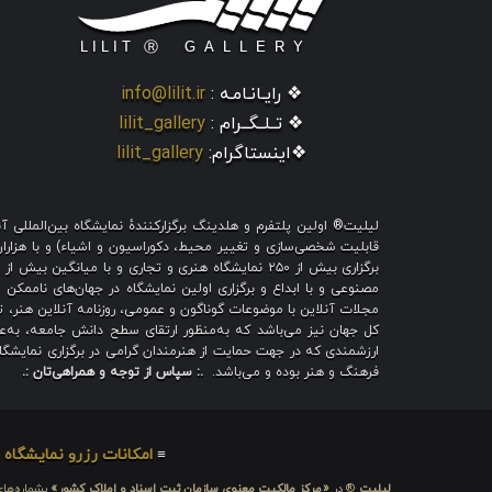
❖ رایـانـامـه :
info@lilit.ir
❖ تــلــگــرام :
lilit_gallery
❖اینستاگرام:
lilit_gallery
لیلیت® اولین پلتفرم و هلدینگ برگزارکنندهٔ نمایشگاه بین‌الملل
قابلیت شخصی‌سازی و تغییر محیط، دکوراسیون و اشیاء) و با هزاران ط
برگزاری بیش از ۲۵۰ نمایشگاه هنری و تجاری و با میا
مصنوعی و با ابداع و برگزاری اولین نمایشگاه در جهان‌های ناممکن و
مجلات آنلاین با موضوعات گوناگون و عمومی، روزنامه آنلاین هنر، تم
کل جهان نیز می‌باشد که به‌منظور ارتقای سطح دانش جامعه، به‌عنو
ارزشمندی که در جهت حمایت از هنرمندان گرامی در برگزاری نمایشگاه 
فرهنگ و هنر بوده و می‌باشد.
.: سپاس از توجه و همراهی‌تان :.
≡
امکانات رزرو نمایشگاه
≡
لیلیت
® در
«مرکز مالکیت معنوی سازمان ثبت اسناد و املاک کشور»
بشماره‌های: ۲۸۰۹۲۹ و ۴۵۱۸۴۱ ، به ثبت رسیده