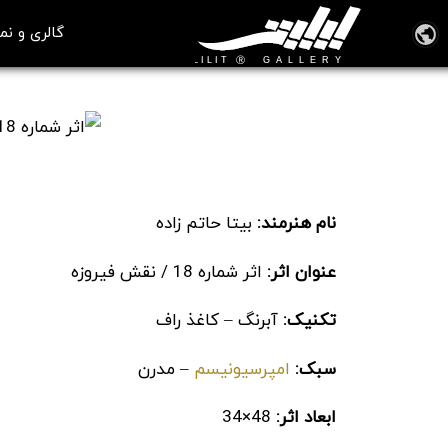
گالری و نم
اثر شماره 18 / نقش فیروزه
نام هنرمند:
بیتا حاتم زاده
عنوان اثر:
اثر شماره 18 / نقش فیروزه
تکنیک:
آبرنگ – کاغذ راف
سبک:
امپرسیونیسم
– مدرن
ابعاد اثر:
48×34