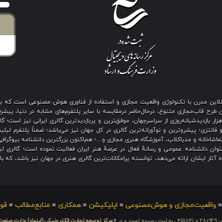
ی آنلاین مدرن با تکنولوژی واقعیت مجازی و استفاده از فناوری هوش مصنوعی است که 
رح قاب‌مجازی متنوع، درحال‌حاضر درمقایسه با سایر پلتفرم‌های مشابه در دنیا، پیشرفت
نگین بیش از هزار بازدیدشبانه‌روزی از سراسرجهان، موفق‌ترین و پربازدیدترین گالری ایرانی نیز
 فانتزی؛ پیشروترین و نوآورانه‌ترین گالری در کل جهان نیز می‌باشد؛ ضمناً پلتفرم لیل
اشاخانه و مدیاکلاب، آموزشگاه هنری مجازی و…؛ هم‌اکنون بزرگترین دانشنامه بیوگرافی 
ان دانشنامه عمومی و رسانهٔ فعال در عرصهٔ هنر ایران فعالیت نموده است؛ گالری لیل
آثار ایشان ارائه می‌دهد، توانسته پرامکانات‌ترین گالری هنری در جهان نیز باشد، که ب
واقعیت‌مجازی و هوش‌مصنوعی
≡
اپلیکیشن
≡
همکاری
≡
منابع‌مطالب
≡
قوا
 است و در
«مرکز توسعه تجارت الکترونیکی (اینماد) وزارت صنع