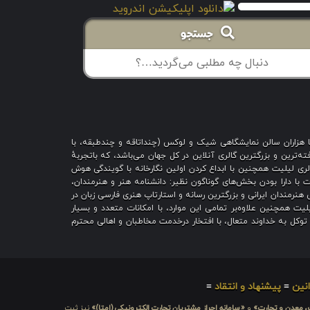
جستجو
با هزاران سالن نمایشگاهی شیک و لوکس (چنداتاقه و چندطبقه، با
ه‌ترین و بزرگترین گالری آنلاین در کل جهان می‌باشد، که باتجربهٔ
 است؛ گالری لیلیت همچنین با ابداع کردن اولین نگارخانه با گویندگی هوش
یت با دارا بودن بخش‌های گوناگون نظیر: دانشنامه هنر و هنرمندان،
هنرمندان ایرانی و بزرگترین رسانه و استارتاپ هنری فارسی زبان در
یت همچنین علاوه‌بر تمامی این موارد، با امکانات متعدد و بسیار
ا توکل به خداوند متعال، با افتخار درخدمت مخاطبان و اهالی محترم
نین
≡
پیشنهاد و انتقاد
≡
ت، معدن و تجارت»
و
«سامانه احراز مشتریان تجارت الکترونیکی (اِمتا)»
نیز ثبت