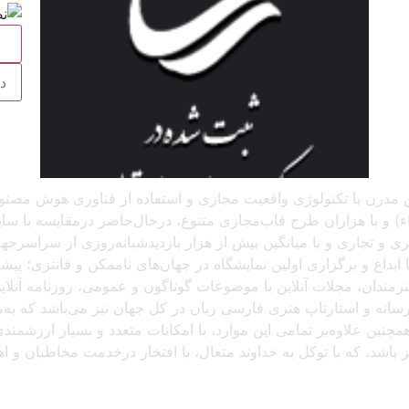
ج
 آنلاین مدرن با تکنولوژی واقعیت مجازی و استفاده از فناوری هوش م
و با هزاران طرح قاب‌مجازی متنوع، درحال‌حاضر درمقایسه با سایر پل
د، که باتجربهٔ برگزاری بیش از ۲۵۰ نمایشگاه هنری و تجاری و با میانگین بیش از هزار بازدید
بداع و برگزاری اولین نمایشگاه در جهان‌های ناممکن و فانتزی؛ پیشرو
 هنرمندان، مجلات آنلاین با موضوعات گوناگون و عمومی، روزنامه آنل
ن رسانه و استارتاپ هنری فارسی زبان در کل جهان نیز می‌باشد که ب
مچنین علاوه‌بر تمامی این موارد، با امکانات متعدد و بسیار ارزشمن
یز باشد، که با توکل به خداوند متعال، با افتخار درخدمت مخاطبان و 