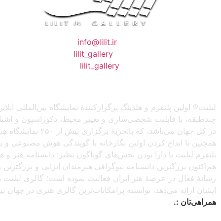
❖ رایـانـامـه :
info@lilit.ir
❖ تــلــگــرام :
lilit_gallery
❖اینستاگرام:
lilit_gallery
لیلیت® اولین پلتفرم و هلدینگ برگزارکنندهٔ نمایشگاه بین‌المللی
چندطبقه، با قابلیت شخصی‌سازی و تغییر محیط، دکوراسیون و اشیاء) 
در کل جهان می‌باش
همچنین با ابداع کردن اولین نگارخانه با گویندگی هوش مصنوعی و با ا
پلتفرم لیلیت با دارا بودن بخش‌های گوناگون نظیر: دانشنامه هنر و
هم‌اکنون بزرگترین دانشنامه بیوگرافی هنرمندان ایرانی و بزرگتری
رسانهٔ فعال در عرصهٔ هنر ایران فعالیت نموده است؛ گالری لیلیت ه
ایشان ارائه می‌دهد، توانسته پرامکانات‌ترین گالری هنری در جهان ن
همراهی‌تان :.