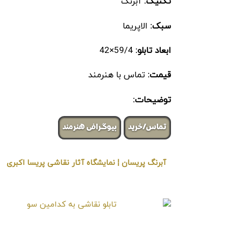
تکنیک:
آبرنگ
سبک:
الاپریما
ابعاد تابلو:
59/4×42
قیمت:
تماس با هنرمند
توضیحات:
تماس/خرید
بیوگرافی هنرمند
آبرنگ پریسان ¦ نمایشگاه آثار نقاشی پریسا اکبری
« برگزار شده در گالری هنری لیلیت »