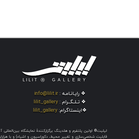
❖ رایـانـامـه :
info@lilit.ir
❖ تــلــگــرام :
lilit_gallery
❖اینستاگرام:
lilit_gallery
لیلیت® اولین پلتفرم و هلدینگ برگزارکنندهٔ نمایشگاه بین‌الملل
قابلیت شخصی‌سازی و تغییر محیط، دکوراسیون و اشیاء) و با هزاران ط