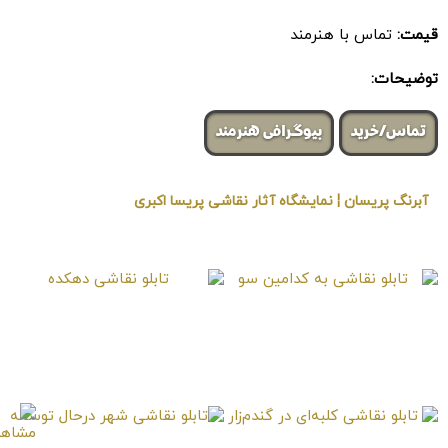
قیمت:
تماس با هنرمند
توضیحات:
تماس/خرید
بیوگرافی هنرمند
آبرنگ پریسان ¦ نمایشگاه آثار نقاشی پریسا اکبری
« برگزار شده در گالری هنری لیلیت »
تابلو نقاشی به کدامین
تابلو نقاشی دهکده
سو