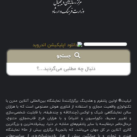
جستجو
لیلیت® اولین پلتفرم و هلدینگ برگزارکنندهٔ نمایشگاه بین‌المللی آنلاین مدرن با
تکنولوژی واقعیت مجازی و استفاده از فناوری هوش مصنوعی است که با هزاران
سالن نمایشگاهی شیک و لوکس (چنداتاقه و چندطبقه، با قابلیت شخصی‌سازی
و تغییر محیط، دکوراسیون و اشیاء) و با هزاران طرح قاب‌مجازی متنوع،
درحال‌حاضر درمقایسه با سایر پلتفرم‌های مشابه در دنیا، پیشرفته‌ترین و بزرگترین
گالری آنلاین در کل جهان می‌باشد، که باتجربهٔ برگزاری بیش از ۲۵۰ نمایشگاه
هنری و تجاری و با میانگین بیش از هزار بازدیدشبانه‌روزی از سراسرجهان،