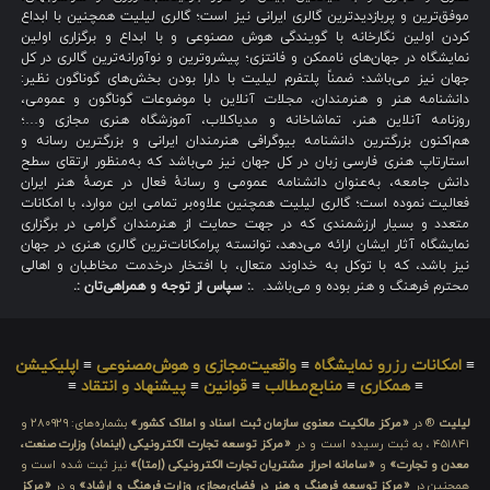
موفق‌ترین و پربازدیدترین گالری ایرانی نیز است؛ گالری لیلیت همچنین با ابداع
کردن اولین نگارخانه با گویندگی هوش مصنوعی و با ابداع و برگزاری اولین
نمایشگاه در جهان‌های ناممکن و فانتزی؛ پیشروترین و نوآورانه‌ترین گالری در کل
جهان نیز می‌باشد؛ ضمناً پلتفرم لیلیت با دارا بودن بخش‌های گوناگون نظیر:
دانشنامه هنر و هنرمندان، مجلات آنلاین با موضوعات گوناگون و عمومی،
روزنامه آنلاین هنر، تماشاخانه و مدیاکلاب، آموزشگاه هنری مجازی و…؛
هم‌اکنون بزرگترین دانشنامه بیوگرافی هنرمندان ایرانی و بزرگترین رسانه و
استارتاپ هنری فارسی زبان در کل جهان نیز می‌باشد که به‌منظور ارتقای سطح
دانش جامعه، به‌عنوان دانشنامه عمومی و رسانهٔ فعال در عرصهٔ هنر ایران
فعالیت نموده است؛ گالری لیلیت همچنین علاوه‌بر تمامی این موارد، با امکانات
متعدد و بسیار ارزشمندی که در جهت حمایت از هنرمندان گرامی در برگزاری
نمایشگاه آثار ایشان ارائه می‌دهد، توانسته پرامکانات‌ترین گالری هنری در جهان
نیز باشد، که با توکل به خداوند متعال، با افتخار درخدمت مخاطبان و اهالی
محترم فرهنگ و هنر بوده و می‌باشد.
.: سپاس از توجه و همراهی‌تان :.
≡
امکانات رزرو نمایشگاه
≡
واقعیت‌مجازی و هوش‌مصنوعی
≡
اپلیکیشن
≡
همکاری
≡
منابع‌مطالب
≡
قوانین
≡
پیشنهاد و انتقاد
≡
لیلیت
® در
«مرکز مالکیت معنوی سازمان ثبت اسناد و املاک کشور»
بشماره‌های: ۲۸۰۹۲۹ و
۴۵۱۸۴۱ ، به ثبت رسیده است و در
«مرکز توسعه تجارت الکترونیکی (اینماد) وزارت صنعت،
معدن و تجارت»
و
«سامانه احراز مشتریان تجارت الکترونیکی (اِمتا)»
نیز ثبت شده است و
همچنین در
«مرکز توسعه فرهنگ و هنر در فضای‌مجازی وزارت فرهنگ و ارشاد»
و در
«مرکز