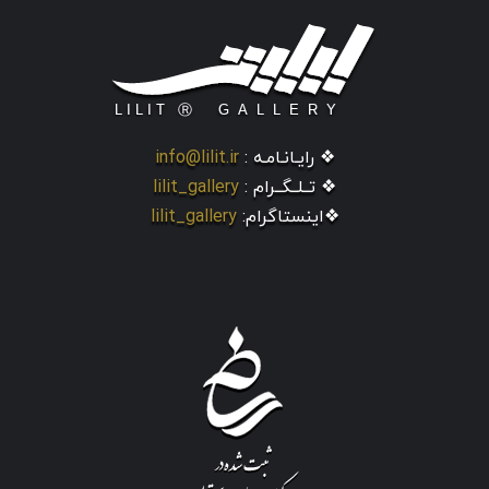
❖ رایـانـامـه :
info@lilit.ir
❖ تــلــگــرام :
lilit_gallery
❖اینستاگرام:
lilit_gallery