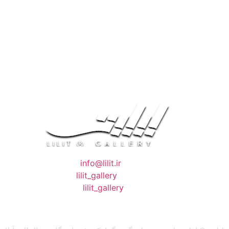
❖ رایـانـامـه :
info@lilit.ir
❖ تــلــگــرام :
lilit_gallery
❖اینستاگرام:
lilit_gallery