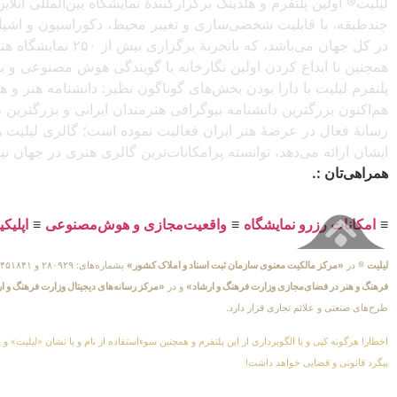
لیلیت® اولین پلتفرم و هلدینگ برگزارکنندهٔ نمایشگاه بین‌المللی
چندطبقه، با قابلیت شخصی‌سازی و تغییر محیط، دکوراسیون و اشیاء) 
در کل جهان می‌باش
همچنین با ابداع کردن اولین نگارخانه با گویندگی هوش مصنوعی و با ا
پلتفرم لیلیت با دارا بودن بخش‌های گوناگون نظیر: دانشنامه هنر و
هم‌اکنون بزرگترین دانشنامه بیوگرافی هنرمندان ایرانی و بزرگتری
رسانهٔ فعال در عرصهٔ هنر ایران فعالیت نموده است؛ گالری لیلیت ه
ایشان ارائه می‌دهد، توانسته پرامکانات‌ترین گالری هنری در جهان ن
همراهی‌تان :.
≡
امکانات رزرو نمایشگاه
≡
واقعیت‌مجازی و هوش‌مصنوعی
≡
اپلیک
لیلیت
® در
«مرکز مالکیت معنوی سازمان ثبت اسناد و املاک کشور»
بشماره‌های: ۲۸۰۹۲۹ و ۴۵۱۸۴۱ ، به ثبت رسیده است و در
فرهنگ و هنر در فضای‌مجازی وزارت فرهنگ و ارشاد»
و در
«مرکز رسانه‌های دیجیتال وزارت فرهنگ و ا
طرح‌های صنعتی و علائم تجاری قرار دارد.
اخطار! هرگونه کپی و یا الگوبرداری از این پلتفرم و همچنین سوءاستفاده از نام و یا نشان «لیلیت» و 
پیگرد قانونی و قضایی خواهد داشت!