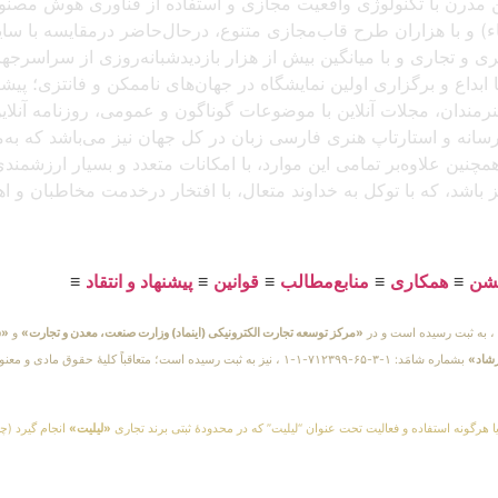
 آنلاین مدرن با تکنولوژی واقعیت مجازی و استفاده از فناوری هوش م
و با هزاران طرح قاب‌مجازی متنوع، درحال‌حاضر درمقایسه با سایر پل
د، که باتجربهٔ برگزاری بیش از ۲۵۰ نمایشگاه هنری و تجاری و با میانگین بیش از هزار بازدید
بداع و برگزاری اولین نمایشگاه در جهان‌های ناممکن و فانتزی؛ پیشرو
 هنرمندان، مجلات آنلاین با موضوعات گوناگون و عمومی، روزنامه آنل
ن رسانه و استارتاپ هنری فارسی زبان در کل جهان نیز می‌باشد که ب
مچنین علاوه‌بر تمامی این موارد، با امکانات متعدد و بسیار ارزشمن
یز باشد، که با توکل به خداوند متعال، با افتخار درخدمت مخاطبان و 
یشن
≡
همکاری
≡
منابع‌مطالب
≡
قوانین
≡
پیشنهاد و انتقاد
≡
«مرکز توسعه تجارت الکترونیکی (اینماد) وزارت صنعت، معدن و تجارت»
و
«س
رشاد»
بشماره شامَد: ۱-۳-۶۵-۷۱۲۳۹۹-۱-۱ ، نیز به ثبت رسیده است؛ متعاقباً 
یا هرگونه استفاده و فعالیت تحت عنوان “لیلیت” که در محدودهٔ ثبتی برند تجاری
«لیلیت»
انجام گیرد (چه