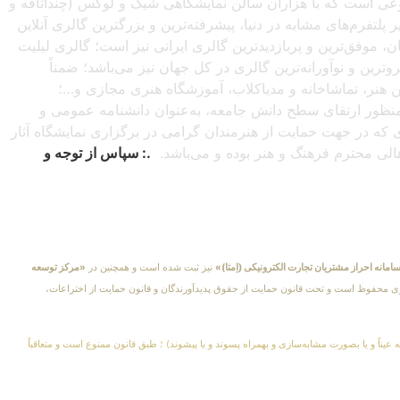
صنوعی است که با هزاران سالن نمایشگاهی شیک و لوکس (چنداتاقه و
تفرم‌های مشابه در دنیا، پیشرفته‌ترین و بزرگترین گالری آنلاین
شبانه‌روزی از سراسرجهان، موفق‌ترین و پربازدیدترین گالری ایرانی نیز است؛ گالری لیلیت
ترین و نوآورانه‌ترین گالری در کل جهان نیز می‌باشد؛ ضمناً
این هنر، تماشاخانه و مدیاکلاب، آموزشگاه هنری مجازی و…؛
ه‌منظور ارتقای سطح دانش جامعه، به‌عنوان دانشنامه عمومی و
دی که در جهت حمایت از هنرمندان گرامی در برگزاری نمایشگاه آثار
اهالی محترم فرهنگ و هنر بوده و می‌باشد.
.: سپاس از توجه و
امانه احراز مشتریان تجارت الکترونیکی (اِمتا)»
نیز ثبت شده است و همچنین در
«مرکز توسعه
کلیهٔ حقوق مادی و معنوی محفوظ است و تحت قانون حمایت از حقوق پدیدآورندگان و قانون حمایت از اختراعات،
 عیناً و یا بصورت مشابه‌سازی و بهمراه پسوند و یا پیشوند) ؛ طبق قانون ممنوع است و متعاقباً