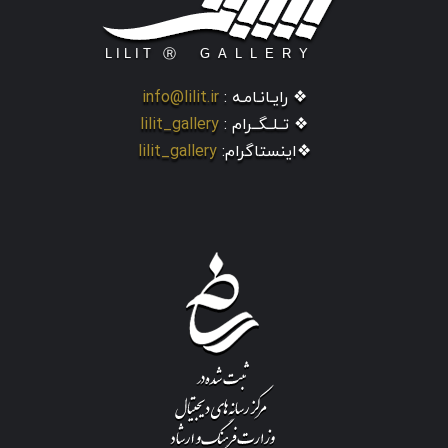
❖ رایـانـامـه :
info@lilit.ir
❖ تــلــگــرام :
lilit_gallery
❖اینستاگرام:
lilit_gallery