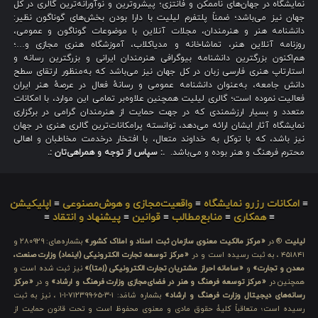
نمایشگاه در جهان‌های ناممکن و فانتزی؛ پیشروترین و نوآورانه‌ترین گالری در کل
جهان نیز می‌باشد؛ ضمناً پلتفرم لیلیت با دارا بودن بخش‌های گوناگون نظیر:
دانشنامه هنر و هنرمندان، مجلات آنلاین با موضوعات گوناگون و عمومی،
روزنامه آنلاین هنر، تماشاخانه و مدیاکلاب، آموزشگاه هنری مجازی و…؛
هم‌اکنون بزرگترین دانشنامه بیوگرافی هنرمندان ایرانی و بزرگترین رسانه و
استارتاپ هنری فارسی زبان در کل جهان نیز می‌باشد که به‌منظور ارتقای سطح
دانش جامعه، به‌عنوان دانشنامه عمومی و رسانهٔ فعال در عرصهٔ هنر ایران
فعالیت نموده است؛ گالری لیلیت همچنین علاوه‌بر تمامی این موارد، با امکانات
متعدد و بسیار ارزشمندی که در جهت حمایت از هنرمندان گرامی در برگزاری
نمایشگاه آثار ایشان ارائه می‌دهد، توانسته پرامکانات‌ترین گالری هنری در جهان
نیز باشد، که با توکل به خداوند متعال، با افتخار درخدمت مخاطبان و اهالی
محترم فرهنگ و هنر بوده و می‌باشد.
.: سپاس از توجه و همراهی‌تان :.
≡
امکانات رزرو نمایشگاه
≡
واقعیت‌مجازی و هوش‌مصنوعی
≡
اپلیکیشن
≡
همکاری
≡
منابع‌مطالب
≡
قوانین
≡
پیشنهاد و انتقاد
≡
لیلیت
® در
«مرکز مالکیت معنوی سازمان ثبت اسناد و املاک کشور»
بشماره‌های: ۲۸۰۹۲۹ و
۴۵۱۸۴۱ ، به ثبت رسیده است و در
«مرکز توسعه تجارت الکترونیکی (اینماد) وزارت صنعت،
معدن و تجارت»
و
«سامانه احراز مشتریان تجارت الکترونیکی (اِمتا)»
نیز ثبت شده است و
همچنین در
«مرکز توسعه فرهنگ و هنر در فضای‌مجازی وزارت فرهنگ و ارشاد»
و در
«مرکز
رسانه‌های دیجیتال وزارت فرهنگ و ارشاد»
بشماره شامَد: ۱-۳-۶۵-۷۱۲۳۹۹-۱-۱ ، نیز به ثبت
رسیده است؛ متعاقباً کلیهٔ حقوق مادی و معنوی محفوظ است و تحت قانون حمایت از