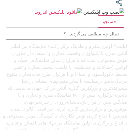
جستجو
لیلیت® اولین پلتفرم و هلدینگ برگزارکنندهٔ نمایشگاه بین‌المللی
آنلاین مدرن با تکنولوژی واقعیت مجازی و استفاده از فناوری
هوش مصنوعی است که با هزاران سالن نمایشگاهی شیک و
لوکس (چنداتاقه و چندطبقه، با قابلیت شخصی‌سازی و تغییر
محیط، دکوراسیون و اشیاء) و با هزاران طرح قاب‌مجازی متنوع،
درحال‌حاضر درمقایسه با سایر پلتفرم‌های مشابه در دنیا،
پیشرفته‌ترین و بزرگترین گالری آنلاین در کل جهان می‌باشد، که
باتجربهٔ برگزاری بیش از ۲۵۰ نمایشگاه هنری و تجاری و با
میانگین بیش از هزار بازدیدشبانه‌روزی از سراسرجهان،
موفق‌ترین و پربازدیدترین گالری ایرانی نیز است؛ گالری لیلیت
همچنین با ابداع کردن اولین نگارخانه با گویندگی هوش مصنوعی و
با ابداع و برگزاری اولین نمایشگاه در جهان‌های ناممکن و فانتزی؛
پیشروترین و نوآورانه‌ترین گالری در کل جهان نیز می‌باشد؛ ضمناً