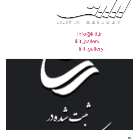
❖ رایـانـامـه :
info@lilit.ir
❖ تــلــگــرام :
lilit_gallery
❖اینستاگرام:
lilit_gallery