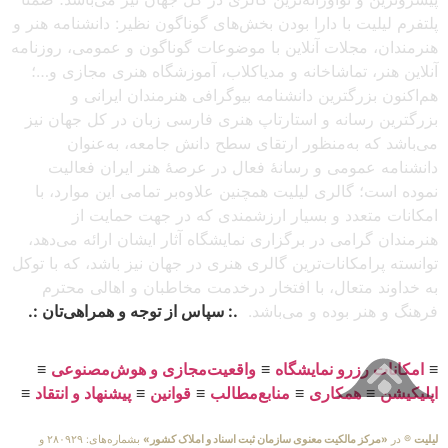
پلتفرم لیلیت با دارا بودن بخش‌های گوناگون نظیر: دانشنامه هنر و
هنرمندان، مجلات آنلاین با موضوعات گوناگون و عمومی، روزنامه
آنلاین هنر، تماشاخانه و مدیاکلاب، آموزشگاه هنری مجازی و…؛
هم‌اکنون بزرگترین دانشنامه بیوگرافی هنرمندان ایرانی و
بزرگترین رسانه و استارتاپ هنری فارسی زبان در کل جهان نیز
می‌باشد که به‌منظور ارتقای سطح دانش جامعه، به‌عنوان
دانشنامه عمومی و رسانهٔ فعال در عرصهٔ هنر ایران فعالیت
نموده است؛ گالری لیلیت همچنین علاوه‌بر تمامی این موارد، با
امکانات متعدد و بسیار ارزشمندی که در جهت حمایت از
هنرمندان گرامی در برگزاری نمایشگاه آثار ایشان ارائه می‌دهد،
توانسته پرامکانات‌ترین گالری هنری در جهان نیز باشد، که با توکل
به خداوند متعال، با افتخار درخدمت مخاطبان و اهالی محترم
فرهنگ و هنر بوده و می‌باشد.
.: سپاس از توجه و همراهی‌تان :.
≡
امکانات رزرو نمایشگاه
≡
واقعیت‌مجازی و هوش‌مصنوعی
≡
اپلیکیشن
≡
همکاری
≡
منابع‌مطالب
≡
قوانین
≡
پیشنهاد و انتقاد
≡
لیلیت
® در
«مرکز مالکیت معنوی سازمان ثبت اسناد و املاک کشور»
بشماره‌های: ۲۸۰۹۲۹ و