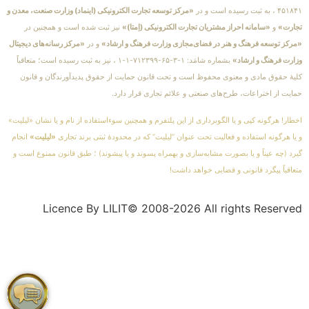
۴۵۱۸۴۱ ، به ثبت رسیده است و در
«مرکز توسعه تجارت الکترونیکی (اینماد) وزارت صنعت، معدن و
تجارت»
و
«سامانه احراز مشتریان تجارت الکترونیکی (اِمتا)»
نیز ثبت شده است و همچنین در
«مرکز توسعه فرهنگ و هنر در فضای‌مجازی وزارت فرهنگ و ارشاد»
و در
«مرکز رسانه‌های دیجیتال
وزارت فرهنگ و ارشاد»
بشماره شامَد: ۱-۳-۶۵-۷۱۲۳۹۹-۱-۱ ، نیز به ثبت رسیده است؛ متعاقباً
کلیهٔ حقوق مادی و معنوی محفوظ است و تحت قانون حمایت از حقوق پدیدآورندگان و قانون
حمایت از اختراعات، طرح‌های صنعتی و علائم تجاری قرار دارد.
اخطار! هرگونه کپی و یا الگوبرداری از این پلتفرم و همچنین سوءاستفاده از نام و یا نشان «لیلیت»
و یا هرگونه استفاده و فعالیت تحت عنوان “لیلیت” که در محدودهٔ ثبتی برند تجاری
«لیلیت»
انجام
گیرد (چه عیناً و یا بصورت مشابه‌سازی و بهمراه پسوند و یا پیشوند) ؛ طبق قانون ممنوع است و
متعاقباً پیگرد قانونی و قضایی خواهد داشت!
Licence By LILIT© 2008-2026 All rights Reserved