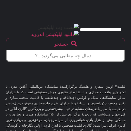
جستجو
لیلیت® اولین پلتفرم و هلدینگ برگزارکنندهٔ نمایشگاه بین‌المللی آنلاین مدرن با
تکنولوژی واقعیت مجازی و استفاده از فناوری هوش مصنوعی است که با هزاران
سالن نمایشگاهی شیک و لوکس (چنداتاقه و چندطبقه، با قابلیت شخصی‌سازی و
تغییر محیط، دکوراسیون و اشیاء) و با هزاران طرح قاب‌مجازی متنوع، درحال‌حاضر
درمقایسه با سایر پلتفرم‌های مشابه در دنیا، پیشرفته‌ترین و بزرگترین گالری آنلاین در
کل جهان می‌باشد، که باتجربهٔ برگزاری بیش از ۲۵۰ نمایشگاه هنری و تجاری و با
میانگین بیش از هزار بازدیدشبانه‌روزی از سراسرجهان، موفق‌ترین و پربازدیدترین
گالری ایرانی نیز است؛ گالری لیلیت همچنین با ابداع کردن اولین نگارخانه با گویندگی
هوش مصنوعی و با ابداع و برگزاری اولین نمایشگاه در جهان‌های ناممکن و فانتزی؛