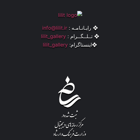
❖ رایـانـامـه :
info@lilit.ir
❖ تــلــگــرام :
lilit_gallery
❖اینستاگرام:
lilit_gallery