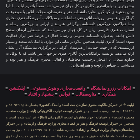
پیشروترین و نوآورانه‌ترین گالری در کل جهان نیز می‌باشد؛ ضمناً پلتفرم لیلیت با دارا
بودن بخش‌های گوناگون نظیر: دانشنامه هنر و هنرمندان، مجلات آنلاین با موضوعات
گوناگون و عمومی، روزنامه آنلاین هنر، تماشاخانه و مدیاکلاب، آموزشگاه هنری مجازی
و…؛ هم‌اکنون بزرگترین دانشنامه بیوگرافی هنرمندان ایرانی و بزرگترین رسانه و
استارتاپ هنری فارسی زبان در کل جهان نیز می‌باشد که به‌منظور ارتقای سطح
دانش جامعه، به‌عنوان دانشنامه عمومی و رسانهٔ فعال در عرصهٔ هنر ایران فعالیت
نموده است؛ گالری لیلیت همچنین علاوه‌بر تمامی این موارد، با امکانات متعدد و بسیار
ارزشمندی که در جهت حمایت از هنرمندان گرامی در برگزاری نمایشگاه آثار ایشان
ارائه می‌دهد، توانسته پرامکانات‌ترین گالری هنری در جهان نیز باشد، که با توکل به
خداوند متعال، با افتخار درخدمت مخاطبان و اهالی محترم فرهنگ و هنر بوده و
می‌باشد.
.: سپاس از توجه و همراهی‌تان :.
≡
امکانات رزرو نمایشگاه
≡
واقعیت‌مجازی و هوش‌مصنوعی
≡
اپلیکیشن
≡
همکاری
≡
منابع‌مطالب
≡
قوانین
≡
پیشنهاد و انتقاد
≡
لیلیت
® در
«مرکز مالکیت معنوی سازمان ثبت اسناد و املاک کشور»
بشماره‌های: ۲۸۰۹۲۹ و
۴۵۱۸۴۱ ، به ثبت رسیده است و در
«مرکز توسعه تجارت الکترونیکی (اینماد) وزارت صنعت،
معدن و تجارت»
و
«سامانه احراز مشتریان تجارت الکترونیکی (اِمتا)»
نیز ثبت شده است و
همچنین در
«مرکز توسعه فرهنگ و هنر در فضای‌مجازی وزارت فرهنگ و ارشاد»
و در
«مرکز
رسانه‌های دیجیتال وزارت فرهنگ و ارشاد»
بشماره شامَد: ۱-۳-۶۵-۷۱۲۳۹۹-۱-۱ ، نیز به ثبت
رسیده است؛ متعاقباً کلیهٔ حقوق مادی و معنوی محفوظ است و تحت قانون حمایت از حقوق