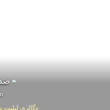
صدرا
on
«گالری لیلیت ش