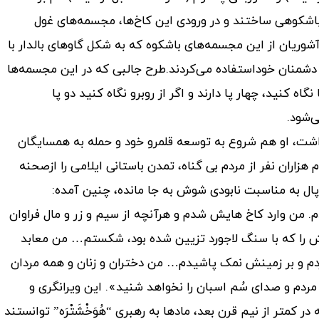
و باشکوهی ساختند و در ورودی این کاخ‌ها، مجسمه‌های غول
انه‌ای بنام لاماسو (lamassu) قرار دادند. آشوریان از این مجسمه‌های باشکوه که به شکل گاو‌های بالدار با
دشمنان خوداستفاده می‌کردند.طرح جالبی که در این مجسمه‌ها
نگاه کنید، چهار پا دارند و اگر از روبرو نگاه کنید دو پا
‌شود.
داشت، او هم شروع به توسعه قلمرو خود و حمله به همسایگان
هزاران نفر از مردم بی گناه، تمدن باستانی ایلامی را ازصحنه
من وارد کاخ هایش شدم و هرآنچه از سیم و زر و مال فراوان
 را که با سنگ لاجورد تزیین شده بود، شکستم… من معابد
ردم و بر زمینش نمک پاشیدم… من دختران و زنان و همه مردان
ردم و صدای سُم اسبان را نخواهد شنید». این ویرانگری و
در کمتر از نیم قرن بعد، مادها به رهبری “هُوَخْشَتْرَه” توانستند