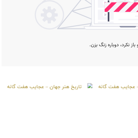
ن – عجایب هفت
عجایب هفتگانه قدیم
نه