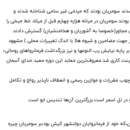
شدند سومریان بودند که مردمی غیر سامی شناخته شدند و
ودند.سومریان در میانه هزاره چهارم قبل از میلاد خط میخی را
احی مجاور(خصوصا به آشوریان و هخامنشیان) گسترش دادند.
ز جهت مضامین و شیوه ها( با اندک تغییرات محلی ) مشهود
 پایه نیایش رب النوعها و نیز بزرگداشت فرمانرواهای روحانی؛
ینت کاری شد.معروف‌ترین معابد این دوره معبد خدای آسمان
در چهارچوب مقررات و موازین رسمی و انعطاف ناپذیر رواج و تکامل
و در تل اسمر است.بزرگترین آن‌ها تندیس ابو است.
ارگون،که خود از فرمانروایان دولتشهر کیش بود،بر سومریان چیره