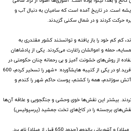
و بعداً نینوا بوده است. آشوری‌ها اصولاً از نژاد سامی
ریشه است. در تاریخ آمده است که سامیان به دنبال آب و
ره حرکت کردند و در شمال سکنی گزیدند.
دند، کم کم خود را باز یافته و توانستند کشور مقتدری به
ایه، حمله و اموالشان راغارت می‌کردند. یکی از پادشاهان
 دوم (حدود 850 قبل ازمیلاد) با استفاده از روش‌های خشونت آمیز و بی رحمانه چنان حکومتی در
آشور برقرارکرد که نامش تا سالیان دراز در تمام عالم وحشت می‌آفرید.او در یکی از کتیبه هایشآورده: «شهر را تسخیر کردم، 600
ذراندم، 3000اسیر را زنده زنده در آتش سوزاندم، همه را کشتم، پوست حاکم شهر را کندم و
دند. بیشتر این نقش‌ها خوی وحشی و جنگجویی و علاقه آن‌ها
 نقش‌های برجسته را در کاخ‌های تخت جمشید (پرسپولیس)
ازدیگر پادشاهان آشور می‌توان از سارگون دوم (حدود 700 قبل از میلاد) و آشوربانی پالدوم (حدود 650 قبل از میلاد) نام برد.