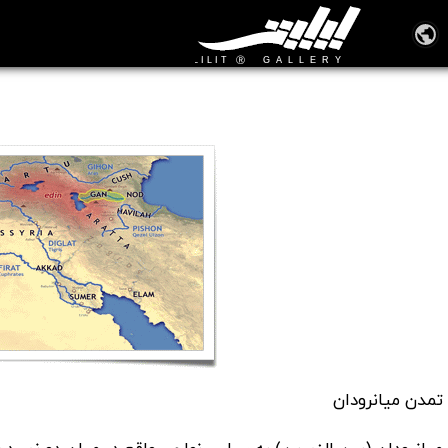
تاریخ هنر جهان – تمدن میانرودان
📖 آموزش آشنایی با تاریخ هنر
تمدن میانرودان