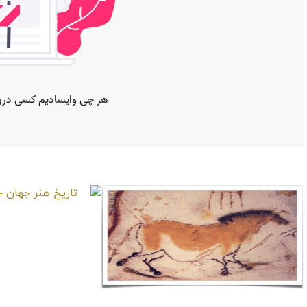
موارد دیگر
تاریخ هنر جها
گا