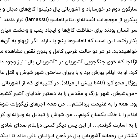
سارگون دوم در خورساباد و آشوربانی پال درنینوا کاخ‌های مجلل 
پیکری از موجودات افس
سر انسان بودند برای حفاظت کاخ‌ها و ایجاد رعب و وحشت میان 
بکار رفته، این است که لاماسو‌ها پنج پا دارند. اگر ازپهلو به آن‌ها 
خواهیددید. در هر دو حالت طرحی کامل و بدون نقص مشاهده می
ازآنجا که خوی جنگجویی آشوریان در “آشوربانی پال” نیز وجود 
کرد. او به ایلام یورش برد و با ویران ساختن شهر شوش و قتل عام 
روزگار محو کرد (640 پیش از میلاد). در کتیبه‌ای که از آشوربانی پال به مناسبت نابودی شوش به جا مانده، چنین آمده:
«من،شوش، شهر بزرگ و مقدس را به دستور خدایان آشور گشودم. 
بود، همه را به غنیمت برداشتم… من همه آجرهای زیگورات شوش
ایلام را با خاک یکسان کردم… من شوش را تبدیل به ویرانه‌ای ک
را به اسارت گرفتم… از این پس دیگر کسی درایلام صدای شادی م
کشتار بی رحمانه آشوربانی پال در ذهن ایرانیان باقی ماند تا اینکه 