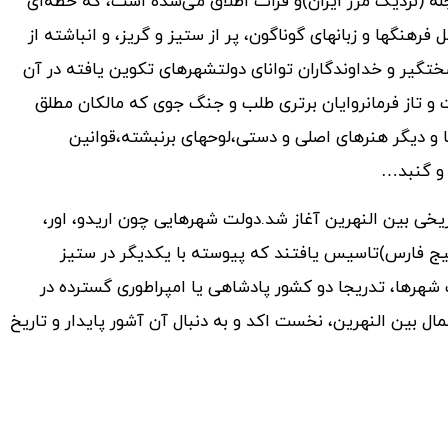
دجله (نزدیک مرز ایران)و فرات اطلاق می‌شده است، که خطه‌ای
رهنگها و زبانهای گوناگون، پر از ستیز و گریز، و انباشته از
ختگیر و خداوندگاران توانای دولتشهرهای تکوین یافته در آن
و تاز فرمانروایان برتری طلب و جنگ جوی که مالکان مطلق
ا و دیگر هنرهای اصلی و دستی،لوحهای برنبشته،قوانین
 و گنبد…
خی بین النهرین آغاز شد.دولت شهرهایی چون اریدو، اور،
لیج فارس)تاسیس یافتند که پیوسته با یکدیگر در ستیز
ت شهرها، تدریجا دو کشور پادشاهی یا امپراطوری گسترده در
 بین النهرین، نخست اکد و به دنبال آن آشور پایدار و تاریخ