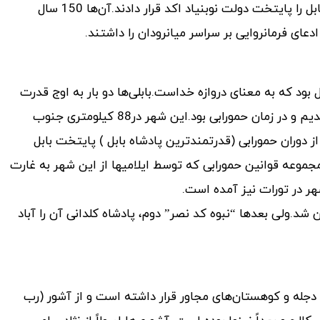
شدند و عیلام و نواحی شرقی دجله را به تصرف در آوردند و شهر بابل را پایتخت دولت نوبنیاد اکد قرار دادند.آن‌ها 150 سال
ای فرمانروایی بر سراسر میانرودان را داشتند.
 بود که به معنای دروازه خداست.بابلی‌ها دو بار به اوج قدرت
رسیدند.نخستین جلوه هنر آن‌ها قبل از دوره آشوری به نام بابل قدیم و در زمان حمورابی بود.این شهر در88 کیلومتری جنوب
ر گرفته است که قدمتی 4000 ساله دارد و از دوران حمورابی (قدرتمندترین پادشاه بابل ) پایتخت بابل
اند. مجموعه قوانین حمورابی که توسط ایلامیها از این شهر به غارت
ر در تورات نیز آمده است.
د.ولی بعدها “نبوه کد نصر” دوم، پادشاه کلدانی آن را آباد
جله و کوهستان‌های مجاور قرار داشته است و از آشور (رب