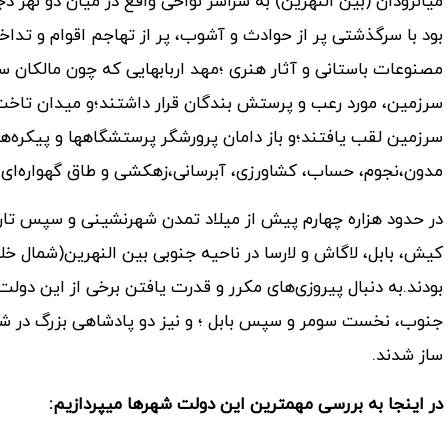
میانرودان (بین النهرین) به سراسر نواحی واقع در میان دو نهر 
بود با سرگذشتی پر از حوادث و آشوب، پر از تهاجم اقوام و تداخل ف
مصنوعات باستانی و آثار هنری ؛مهد اربابهایی که چون مالکان س
سرزمین، مورد رعب و پرستش بندگان قرار داشتند؛و میدان تاخت 
سرزمین لقب یافتند؛و باز دامان پرورشگر پرستشگاهها و پیکره‌ه
مدون،نجوم، حساب، کشاورزی، آبرسانی،زهکشی و طاق گهواره‌ای
در حدود هزاره چهارم پیش از میلاد تمدن شهرنشینی و سپس تاری
کیش، بابل، لاگاش و لارسا در ناحیه جنوبی بین النهرین(شمال خ
بودند.به دنبال پیروزی‌های مکرر و قدرت یافتن برخی از این دول
جنوب، نخست سومر و سپس بابل ؛ و نیز دو پادشاهی بزرگ در شمال
ساز شدند.
در اینجا به بررسی مهمترین این دولت شهرها میپردازیم: