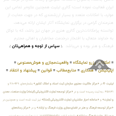
ایران فعالیت نموده است؛ گالری لیلیت همچنین علاوه‌بر تمامی این
موارد، با امکانات متعدد و بسیار ارزشمندی که در جهت حمایت از
هنرمندان گرامی در برگزاری نمایشگاه آثار ایشان ارائه می‌دهد،
توانسته پرامکانات‌ترین گالری هنری در جهان نیز باشد، که با توکل
به خداوند متعال، با افتخار درخدمت مخاطبان و اهالی محترم
فرهنگ و هنر بوده و می‌باشد.
.: سپاس از توجه و همراهی‌تان :.
≡
امکانات رزرو نمایشگاه
≡
واقعیت‌مجازی و هوش‌مصنوعی
≡
اپلیکیشن
≡
همکاری
≡
منابع‌مطالب
≡
قوانین
≡
پیشنهاد و انتقاد
≡
لیلیت
® در
«مرکز مالکیت معنوی سازمان ثبت اسناد و املاک کشور»
بشماره‌های: ۲۸۰۹۲۹ و
۴۵۱۸۴۱ ، به ثبت رسیده است و در
«مرکز توسعه تجارت الکترونیکی (اینماد) وزارت صنعت، معدن
و تجارت»
و
«سامانه احراز مشتریان تجارت الکترونیکی (اِمتا)»
نیز ثبت شده است و همچنین در
«مرکز توسعه فرهنگ و هنر در فضای‌مجازی وزارت فرهنگ و ارشاد»
و در
«مرکز رسانه‌های
دیجیتال وزارت فرهنگ و ارشاد»
بشماره شامَد: ۱-۳-۶۵-۷۱۲۳۹۹-۱-۱ ، نیز به ثبت رسیده است؛