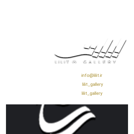
❖ رایـانـامـه :
info@lilit.ir
❖ تــلــگــرام :
lilit_gallery
❖اینستاگرام:
lilit_gallery