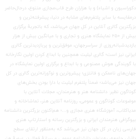
دکوراسیون و اشیاء) و با هزاران طرح قاب‌مجازی متنوع، درحال‌حاضر
درمقایسه با سایر پلتفرم‌های مشابه در دنیا، پیشرفته‌ترین و
بزرگترین گالری آنلاین در کل جهان می‌باشد، که باتجربهٔ برگزاری
بیش از ۲۵۰ نمایشگاه هنری و تجاری و با میانگین بیش از هزار
بازدیدشبانه‌روزی از سراسرجهان، موفق‌ترین و پربازدیدترین گالری
ایرانی نیز است؛ گالری لیلیت همچنین با ابداع کردن اولین نگارخانه
با گویندگی هوش مصنوعی و با ابداع و برگزاری اولین نمایشگاه در
جهان‌های ناممکن و فانتزی؛ پیشروترین و نوآورانه‌ترین گالری در کل
جهان نیز می‌باشد؛ ضمناً پلتفرم لیلیت با دارا بودن بخش‌های
گوناگون نظیر: دانشنامه هنر و هنرمندان، مجلات آنلاین با
موضوعات گوناگون و عمومی، روزنامه آنلاین هنر، تماشاخانه و
مدیاکلاب، آموزشگاه هنری مجازی و…؛ هم‌اکنون بزرگترین دانشنامه
بیوگرافی هنرمندان ایرانی و بزرگترین رسانه و استارتاپ هنری
فارسی زبان در کل جهان نیز می‌باشد که به‌منظور ارتقای سطح
دانش جامعه، به‌عنوان دانشنامه عمومی و رسانهٔ فعال در عرصهٔ هنر