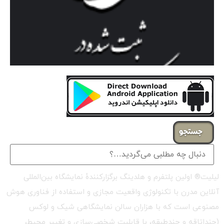
جستجو
لیلیت® اولین پلتفرم و هلدینگ برگزارکنندهٔ نمایشگاه بین‌المللی
آنلاین مدرن با تکنولوژی واقعیت مجازی و استفاده از فناوری هوش
مصنوعی است که با هزاران سالن نمایشگاهی شیک و لوکس
(چنداتاقه و چندطبقه، با قابلیت شخصی‌سازی و تغییر محیط،