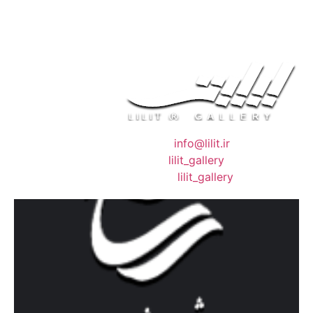
❖ رایـانـامـه :
info@lilit.ir
❖ تــلــگــرام :
lilit_gallery
❖اینستاگرام:
lilit_gallery