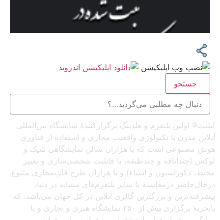
جستجو
لیلیت® اولین پلتفرم و هلدینگ برگزارکنندهٔ نمایشگاه بین‌المللی
آنلاین مدرن با تکنولوژی واقعیت مجازی و استفاده از فناوری
هوش مصنوعی است که با هزاران سالن نمایشگاهی شیک و
لوکس (چنداتاقه و چندطبقه، با قابلیت شخصی‌سازی و تغییر
محیط، دکوراسیون و اشیاء) و با هزاران طرح قاب‌مجازی متنوع،
درحال‌حاضر درمقایسه با سایر پلتفرم‌های مشابه در دنیا،
پیشرفته‌ترین و بزرگترین گالری آنلاین در کل جهان می‌باشد، که
باتجربهٔ برگزاری بیش از ۲۵۰ نمایشگاه هنری و تجاری و با
میانگین بیش از هزار بازدیدشبانه‌روزی از سراسرجهان،