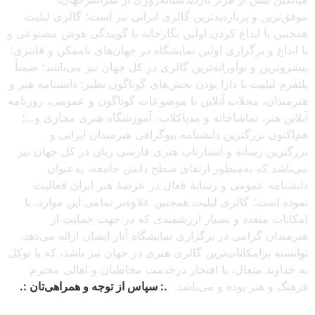
موفق‌ترین و پربازدیدترین گالری ایرانی نیز است؛ گالری لیلیت
همچنین با ابداع کردن اولین نگارخانه با گویندگی هوش مصنوعی و
با ابداع و برگزاری اولین نمایشگاه در جهان‌های ناممکن و فانتزی؛
پیشروترین و نوآورانه‌ترین گالری در کل جهان نیز می‌باشد؛ ضمناً
پلتفرم لیلیت با دارا بودن بخش‌های گوناگون نظیر: دانشنامه هنر و
هنرمندان، مجلات آنلاین با موضوعات گوناگون و عمومی، روزنامه
آنلاین هنر، تماشاخانه و مدیاکلاب، آموزشگاه هنری مجازی و…؛
هم‌اکنون بزرگترین دانشنامه بیوگرافی هنرمندان ایرانی و
بزرگترین رسانه و استارتاپ هنری فارسی زبان در کل جهان نیز
می‌باشد که به‌منظور ارتقای سطح دانش جامعه، به‌عنوان
دانشنامه عمومی و رسانهٔ فعال در عرصهٔ هنر ایران فعالیت
نموده است؛ گالری لیلیت همچنین علاوه‌بر تمامی این موارد، با
امکانات متعدد و بسیار ارزشمندی که در جهت حمایت از
هنرمندان گرامی در برگزاری نمایشگاه آثار ایشان ارائه می‌دهد،
توانسته پرامکانات‌ترین گالری هنری در جهان نیز باشد، که با توکل
به خداوند متعال، با افتخار درخدمت مخاطبان و اهالی محترم
فرهنگ و هنر بوده و می‌باشد.
.: سپاس از توجه و همراهی‌تان :.