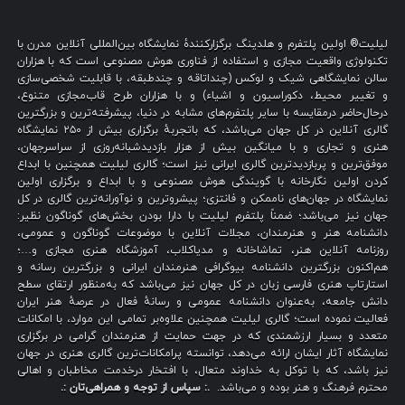
لیلیت® اولین پلتفرم و هلدینگ برگزارکنندهٔ نمایشگاه بین‌المللی آنلاین مدرن با
تکنولوژی واقعیت مجازی و استفاده از فناوری هوش مصنوعی است که با هزاران
سالن نمایشگاهی شیک و لوکس (چنداتاقه و چندطبقه، با قابلیت شخصی‌سازی
و تغییر محیط، دکوراسیون و اشیاء) و با هزاران طرح قاب‌مجازی متنوع،
درحال‌حاضر درمقایسه با سایر پلتفرم‌های مشابه در دنیا، پیشرفته‌ترین و بزرگترین
گالری آنلاین در کل جهان می‌باشد، که باتجربهٔ برگزاری بیش از ۲۵۰ نمایشگاه
هنری و تجاری و با میانگین بیش از هزار بازدیدشبانه‌روزی از سراسرجهان،
موفق‌ترین و پربازدیدترین گالری ایرانی نیز است؛ گالری لیلیت همچنین با ابداع
کردن اولین نگارخانه با گویندگی هوش مصنوعی و با ابداع و برگزاری اولین
نمایشگاه در جهان‌های ناممکن و فانتزی؛ پیشروترین و نوآورانه‌ترین گالری در کل
جهان نیز می‌باشد؛ ضمناً پلتفرم لیلیت با دارا بودن بخش‌های گوناگون نظیر:
دانشنامه هنر و هنرمندان، مجلات آنلاین با موضوعات گوناگون و عمومی،
روزنامه آنلاین هنر، تماشاخانه و مدیاکلاب، آموزشگاه هنری مجازی و…؛
هم‌اکنون بزرگترین دانشنامه بیوگرافی هنرمندان ایرانی و بزرگترین رسانه و
استارتاپ هنری فارسی زبان در کل جهان نیز می‌باشد که به‌منظور ارتقای سطح
دانش جامعه، به‌عنوان دانشنامه عمومی و رسانهٔ فعال در عرصهٔ هنر ایران
فعالیت نموده است؛ گالری لیلیت همچنین علاوه‌بر تمامی این موارد، با امکانات
متعدد و بسیار ارزشمندی که در جهت حمایت از هنرمندان گرامی در برگزاری
نمایشگاه آثار ایشان ارائه می‌دهد، توانسته پرامکانات‌ترین گالری هنری در جهان
نیز باشد، که با توکل به خداوند متعال، با افتخار درخدمت مخاطبان و اهالی
محترم فرهنگ و هنر بوده و می‌باشد.
.: سپاس از توجه و همراهی‌تان :.