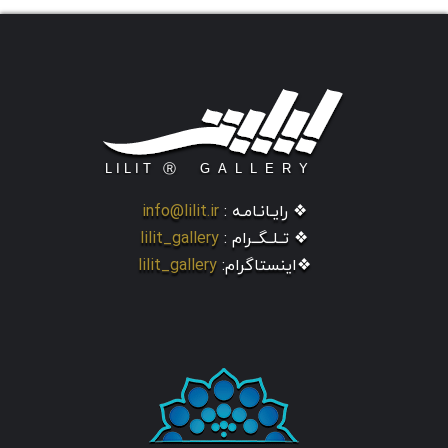
❖ رایـانـامـه :
info@lilit.ir
❖ تــلــگــرام :
lilit_gallery
❖اینستاگرام:
lilit_gallery