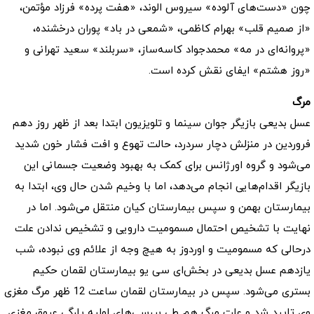
چون «دست‌های آلوده» سیروس الوند، «هفت پرده» فرزاد مؤتمن،
«از صمیم قلب» بهرام کاظمی، «شمعی در باد» پوران درخشنده،
«پروانه‌ای در مه» محمدجواد کاسه‌ساز، «سربلند» سعید تهرانی و
«روز هشتم» ایفای نقش کرده است.
مرگ
عسل بدیعی بازیگر جوان سینما و تلویزیون ابتدا بعد از ظهر روز دهم
فروردین در منزلش دچار سردرد، حالت تهوع و افت فشار خون شدید
می‌شود و گروه اورژانس برای کمک به بهبود وضعیت جسمانی این
بازیگر اقدام‌هایی انجام می‌دهد، اما با وخیم شدن حال وی، ابتدا به
بیمارستان بهمن و سپس بیمارستان کیان منتقل می‌شود. اما در
نهایت با تشخیص احتمال مسمومیت دارویی و تشخیص ندادن علت
درحالی که مسمومیت و اوردوز به هیچ وجه از علائم وی نبوده، شب
یازدهم عسل بدیعی در بخش‌ای سی یو بیمارستان لقمان حکیم
بستری می‌شود. سپس در بیمارستان لقمان ساعت 12 ظهر مرگ مغزی
وی تایید شد و علت مرگ هم طی بررسی‌های اولیه پارگی عروق مغزی