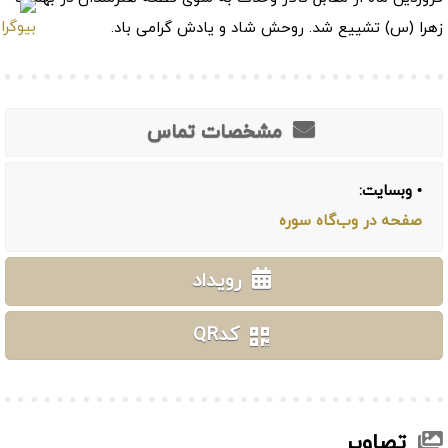
زهرا (س) تشییع شد. روحش شاد و یادش گرامی باد.
مشخصات تماس
• وبسایت:
صفحه در وب‌گاه سوره
رویداد
کدQR
تصاویر