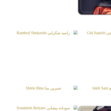
عصومی
Khazar 
ساعتچی
رامبد شکرابی
Rambod Shekarabi
Giti S
 سام
شیرین بینا
Shirin Bina
Jaleh