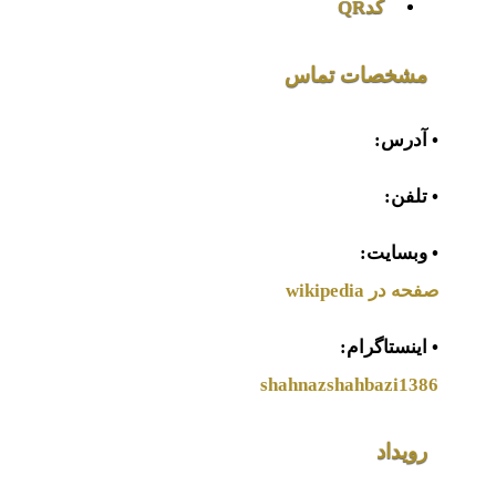
کدQR
مشخصات تماس
• آدرس:
• تلفن:
• وبسایت:
صفحه در wikipedia
• اینستاگرام:
shahnazshahbazi1386
رویداد