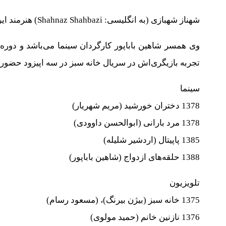
شهناز شهبازی (به انگلیسی: Shahnaz Shahbazi) هنرمند ایرانی، متولد بهمنِ 1356 است.
وی همسر شاهین باباپور کارگردان سینما می‌باشد و دوره 
تجربه بازیگری‌اش در سریال خانه سبز در سه اپیزود حضور پ
سینما
1378 دختران خورشید (مریم شهریار)
1378 مرد بارانی (ابوالحسن داوودی)
1385 پاپیتال (اردشیر شلیله)
1388 حلقه‌های ازدواج (شاهین باباپور)
تلویزیون
1375 خانه سبز (بیژن بیرنگ)، (مسعود رسام)
1376 نازنین خانم (حمید مولوی)