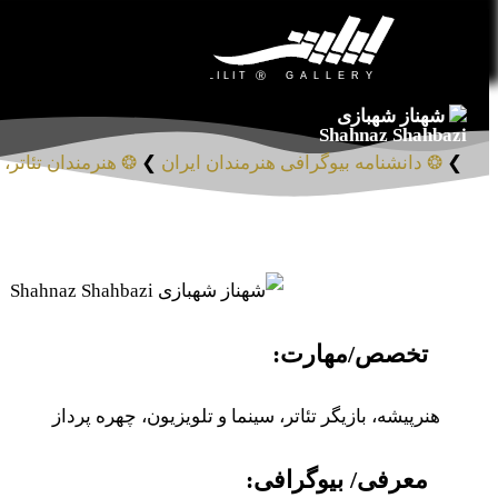
شهناز شهبازی
Shahnaz Shahbazi
❯
❂ دانشنامه بیوگرافی هنرمندان ایران
❯
❂ هنرمندان تئاتر، 
تخصص/مهارت:
هنرپیشه، بازیگر تئاتر، سینما و تلویزیون، چهره پرداز
معرفی/ بیوگرافی: