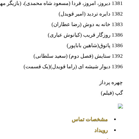
1381 دیروز، امروز، فردا (مسعود شاه محمدی)، (بازیگر مهمان)
1382 دایره تردید (امیر قویدل)
1383 خانه به دوش (رضا عطاران)
1386 روزگار قریب (کیانوش عیاری)
1386 پاتوق(شاهین باباپور)
1392 ستایش (فصل دوم) (سعید سلطانی)
1396 دیوار شیشه ای (راما قویدل)(یک قسمت)
چهره پرداز
گپ (فیلم)
مشخصات تماس
رویداد