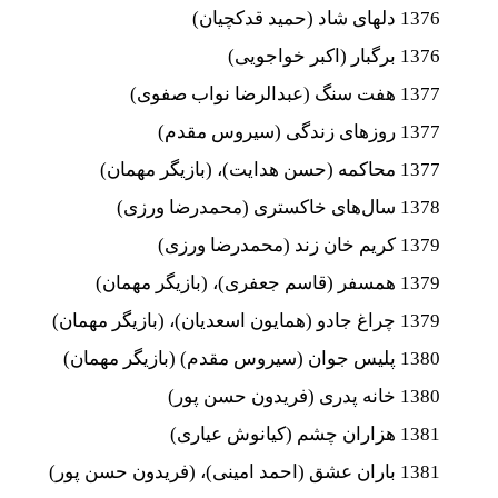
1376 دلهای شاد (حمید قدکچیان)
1376 برگبار (اکبر خواجویی)
1377 هفت سنگ (عبدالرضا نواب صفوی)
1377 روزهای زندگی (سیروس مقدم)
1377 محاکمه (حسن هدایت)، (بازیگر مهمان)
1378 سال‌های خاکستری (محمدرضا ورزی)
1379 کریم خان زند (محمدرضا ورزی)
1379 همسفر (قاسم جعفری)، (بازیگر مهمان)
1379 چراغ جادو (همایون اسعدیان)، (بازیگر مهمان)
1380 پلیس جوان (سیروس مقدم) (بازیگر مهمان)
1380 خانه پدری (فریدون حسن پور)
1381 هزاران چشم (کیانوش عیاری)
1381 باران عشق (احمد امینی)، (فریدون حسن پور)