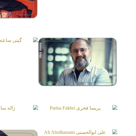
خزر م
Masoumi
گیتی 
aatchi
علی دهکردی
Ali Dehkordi
پریسا فخری
ژاله
 Sam
Parisa Fakhri