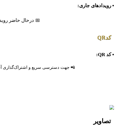
• رویدادهای جاری:
📅 درحال حاضر روید
کدQR
• کد QR:
📲 جهت دسترسی سریع و اشتراک‌گذاری آسان،
تصاویر