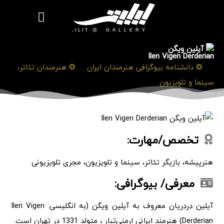
روزنامه هنر
درباره/تماس
مراکز و مشاغل
گالری و نمایشگاه
بیوگرافی هنرمندان
آیلین ویگن
Ilen Vigen Derderian
❯
❂ دانشنامه بیوگرافی هنرمندان ایران
❯
❂ هنرمندان تئاتر،
سینما و تلویزیون
تخصص/مهارت:
هنرپیشه، بازیگر تئاتر، سینما و تلویزیون، مجری تلویزیونی
معرفی/ بیوگرافی:
آیلین دِردِریان معروف به آیلین ویگن (به انگلیسی: Ilen Vigen
Derderian) هنرمند ایرانی ارمنی‌تبار ، متولد 1331 در تهران است.