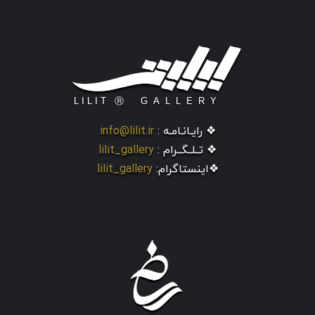
❖ رایـانـامـه :
info@lilit.ir
❖ تــلــگــرام :
lilit_gallery
❖اینستاگرام:
lilit_gallery