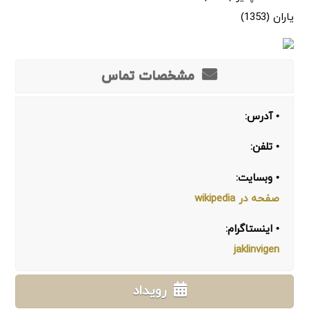
یاران (1353)
مشخصات تماس
• آدرس:
• تلفن:
• وبسایت:
صفحه در wikipedia
• اینستاگرام:
jaklinvigen
رویداد