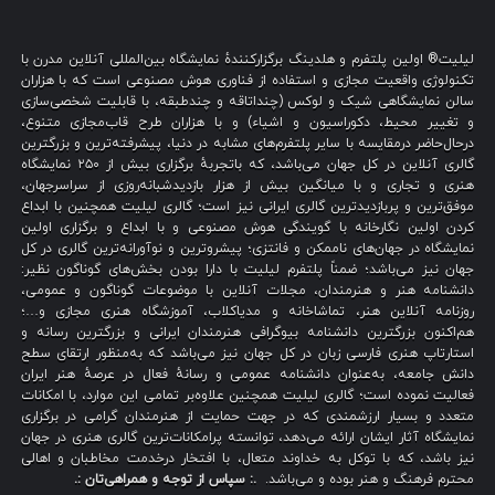
لیلیت® اولین پلتفرم و هلدینگ برگزارکنندهٔ نمایشگاه بین‌المللی آنلاین مدرن با
تکنولوژی واقعیت مجازی و استفاده از فناوری هوش مصنوعی است که با هزاران
سالن نمایشگاهی شیک و لوکس (چنداتاقه و چندطبقه، با قابلیت شخصی‌سازی
و تغییر محیط، دکوراسیون و اشیاء) و با هزاران طرح قاب‌مجازی متنوع،
درحال‌حاضر درمقایسه با سایر پلتفرم‌های مشابه در دنیا، پیشرفته‌ترین و بزرگترین
گالری آنلاین در کل جهان می‌باشد، که باتجربهٔ برگزاری بیش از ۲۵۰ نمایشگاه
هنری و تجاری و با میانگین بیش از هزار بازدیدشبانه‌روزی از سراسرجهان،
موفق‌ترین و پربازدیدترین گالری ایرانی نیز است؛ گالری لیلیت همچنین با ابداع
کردن اولین نگارخانه با گویندگی هوش مصنوعی و با ابداع و برگزاری اولین
نمایشگاه در جهان‌های ناممکن و فانتزی؛ پیشروترین و نوآورانه‌ترین گالری در کل
جهان نیز می‌باشد؛ ضمناً پلتفرم لیلیت با دارا بودن بخش‌های گوناگون نظیر:
دانشنامه هنر و هنرمندان، مجلات آنلاین با موضوعات گوناگون و عمومی،
روزنامه آنلاین هنر، تماشاخانه و مدیاکلاب، آموزشگاه هنری مجازی و…؛
هم‌اکنون بزرگترین دانشنامه بیوگرافی هنرمندان ایرانی و بزرگترین رسانه و
استارتاپ هنری فارسی زبان در کل جهان نیز می‌باشد که به‌منظور ارتقای سطح
دانش جامعه، به‌عنوان دانشنامه عمومی و رسانهٔ فعال در عرصهٔ هنر ایران
فعالیت نموده است؛ گالری لیلیت همچنین علاوه‌بر تمامی این موارد، با امکانات
متعدد و بسیار ارزشمندی که در جهت حمایت از هنرمندان گرامی در برگزاری
نمایشگاه آثار ایشان ارائه می‌دهد، توانسته پرامکانات‌ترین گالری هنری در جهان
نیز باشد، که با توکل به خداوند متعال، با افتخار درخدمت مخاطبان و اهالی
محترم فرهنگ و هنر بوده و می‌باشد.
.: سپاس از توجه و همراهی‌تان :.