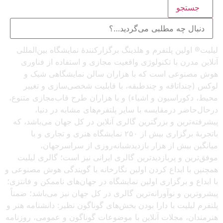
جستجو
لیلیت® اولین پلتفرم و هلدینگ برگزارکنندهٔ نمایشگاه بین‌المللی
آنلاین مدرن با تکنولوژی واقعیت مجازی و استفاده از فناوری
هوش مصنوعی است که با هزاران سالن نمایشگاهی شیک و
لوکس (چنداتاقه و چندطبقه، با قابلیت شخصی‌سازی و تغییر
محیط، دکوراسیون و اشیاء) و با هزاران طرح قاب‌مجازی متنوع،
درحال‌حاضر درمقایسه با سایر پلتفرم‌های مشابه در دنیا،
پیشرفته‌ترین و بزرگترین گالری آنلاین در کل جهان می‌باشد، که
باتجربهٔ برگزاری بیش از ۲۵۰ نمایشگاه هنری و تجاری و با
میانگین بیش از هزار بازدیدشبانه‌روزی از سراسرجهان،
موفق‌ترین و پربازدیدترین گالری ایرانی نیز است؛ گالری لیلیت
همچنین با ابداع کردن اولین نگارخانه با گویندگی هوش مصنوعی و
با ابداع و برگزاری اولین نمایشگاه در جهان‌های ناممکن و فانتزی؛
پیشروترین و نوآورانه‌ترین گالری در کل جهان نیز می‌باشد؛ ضمناً
پلتفرم لیلیت با دارا بودن بخش‌های گوناگون نظیر: دانشنامه هنر و
هنرمندان، مجلات آنلاین با موضوعات گوناگون و عمومی، روزنامه