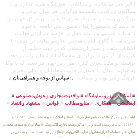
آنلاین هنر، تماشاخانه و مدیاکلاب، آموزشگاه هنری مجازی و…؛
هم‌اکنون بزرگترین دانشنامه بیوگرافی هنرمندان ایرانی و
بزرگترین رسانه و استارتاپ هنری فارسی زبان در کل جهان نیز
می‌باشد که به‌منظور ارتقای سطح دانش جامعه، به‌عنوان
دانشنامه عمومی و رسانهٔ فعال در عرصهٔ هنر ایران فعالیت
نموده است؛ گالری لیلیت همچنین علاوه‌بر تمامی این موارد، با
امکانات متعدد و بسیار ارزشمندی که در جهت حمایت از
هنرمندان گرامی در برگزاری نمایشگاه آثار ایشان ارائه می‌دهد،
توانسته پرامکانات‌ترین گالری هنری در جهان نیز باشد، که با توکل
به خداوند متعال، با افتخار درخدمت مخاطبان و اهالی محترم
فرهنگ و هنر بوده و می‌باشد.
.: سپاس از توجه و همراهی‌تان :.
≡
امکانات رزرو نمایشگاه
≡
واقعیت‌مجازی و هوش‌مصنوعی
≡
اپلیکیشن
≡
همکاری
≡
منابع‌مطالب
≡
قوانین
≡
پیشنهاد و انتقاد
≡
لیلیت
® در
«مرکز مالکیت معنوی سازمان ثبت اسناد و املاک کشور»
بشماره‌های: ۲۸۰۹۲۹ و
۴۵۱۸۴۱ ، به ثبت رسیده است و در
«مرکز توسعه تجارت الکترونیکی (اینماد) وزارت صنعت، معدن و
تجارت»
و
«سامانه احراز مشتریان تجارت الکترونیکی (اِمتا)»
نیز ثبت شده است و همچنین در