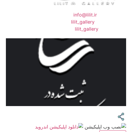
❖ رایـانـامـه :
info@lilit.ir
❖ تــلــگــرام :
lilit_gallery
❖اینستاگرام:
lilit_gallery