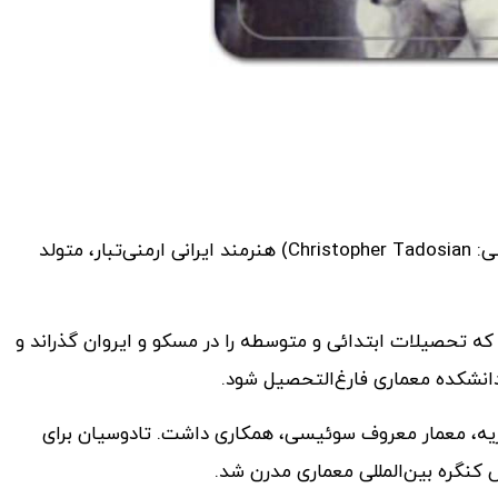
کریستاپور تادوسیان با نام اصلی کریستوفر تادوسیان (به انگلیسی: Christopher Tadosian) هنرمند ایرانی ارمنی‌تبار، متولد
ود که تحصیلات ابتدائی و متوسطه را در مسکو و ایروان گذراند و
انشکده معماری فارغ‌التحصیل شود.
وزیه، معمار معروف سوئیسی، همکاری داشت. تادوسیان برای
کنگره بین‌المللی معماری مدرن شد.