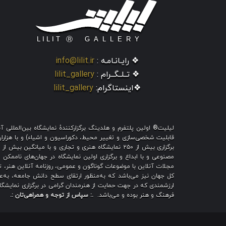
❖ رایـانـامـه :
info@lilit.ir
❖ تــلــگــرام :
lilit_gallery
❖اینستاگرام:
lilit_gallery
لیلیت® اولین پلتفرم و هلدینگ برگزارکنندهٔ نمایشگاه بین‌الملل
قابلیت شخصی‌سازی و تغییر محیط، دکوراسیون و اشیاء) و با هزاران ط
برگزاری بیش از ۲۵۰ نمایشگاه هنری و تجاری و با میا
مصنوعی و با ابداع و برگزاری اولین نمایشگاه در جهان‌های ناممکن و
مجلات آنلاین با موضوعات گوناگون و عمومی، روزنامه آنلاین هنر، تم
کل جهان نیز می‌باشد که به‌منظور ارتقای سطح دانش جامعه، به‌عنو
ارزشمندی که در جهت حمایت از هنرمندان گرامی در برگزاری نمایشگاه 
فرهنگ و هنر بوده و می‌باشد.
.: سپاس از توجه و همراهی‌تان :.