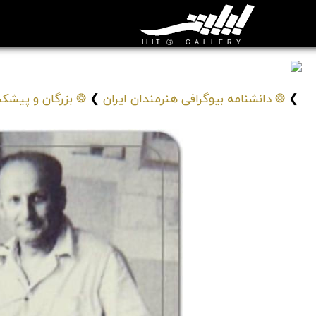
کریستاپور تادوسیان
Christopher Tadosian
❯
❂ دانشنامه بیوگرافی هنرمندان ایران
❯
❂ بزرگان و پیشکس