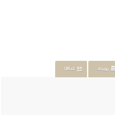
رویداد
کدQR