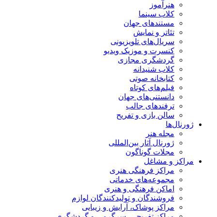
هنرآموز
کلاب سینما
مستندهای جهان
تئاتر و نمایش
سریال‌های تلویزیونی
کنسرت و موزیک ویدیو
گردشگری مجازی
کلاب شنیدانه
کتابخانه صوتی
فیلم‌های کوتاه
دانستنی‌های جهان
ترفندهای جالب
سالن بازی و تفریح
ژورنال‌ها
مجله هنر
ژورنال آثار بین‌المللی
مجلات گوناگون
مراکز و مشاغل
مراکز فرهنگی هنری
مجموعه‌های خدماتی
اماکن فرهنگی و هنری
فروشندگان و تولیدکنندگان لوازم
مراکز پوشاک، آرایش و زیبایی
مراکز تفریحی، سرگرمی و گردشگری