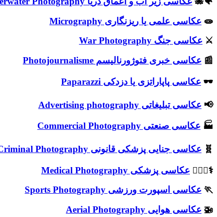
🐠🐙
عکاسی زیر آب و اعماق دریا Underwater Photography
🧫
عکاسی علمی یا ریزنگاری Micrography
⚔️
عکاسی جنگ War Photography
📰
عکاسی خبری فتوژورنالیسم Photojournalisme
🕶️
عکاسی پاپاراتزی یا دزدکی Paparazzi
📢
عکاسی تبلیغاتی Advertising photography
🏭
عکاسی صنعتی Commercial Photography
🧬
عکاسی جنایی پزشکی قانونی Criminal Photography
⚕️👩🏻‍⚕️
عکاسی پزشکی Medical Photography
🏃
عکاسی اسپورت ورزشی Sports Photography
🚁
عکاسی هوایی Aerial Photography