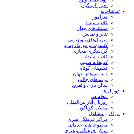
اخبار گوناگون
تماشاخانه
هنرآموز
کلاب سینما
مستندهای جهان
تئاتر و نمایش
سریال‌های تلویزیونی
کنسرت و موزیک ویدیو
گردشگری مجازی
کلاب شنیدانه
کتابخانه صوتی
فیلم‌های کوتاه
دانستنی‌های جهان
ترفندهای جالب
سالن بازی و تفریح
ژورنال‌ها
مجله هنر
ژورنال آثار بین‌المللی
مجلات گوناگون
مراکز و مشاغل
مراکز فرهنگی هنری
مجموعه‌های خدماتی
اماکن فرهنگی و هنری