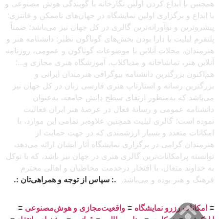
همچنین با ابداع کردن اولین نگارخانه با گویندگی هوش مصنوعی و
با ابداع و برگزاری اولین نمایشگاه در جهان‌های ناممکن و فانتزی؛
پیشروترین و نوآورانه‌ترین گالری در کل جهان نیز می‌باشد؛ ضمناً
پلتفرم لیلیت با دارا بودن بخش‌های گوناگون نظیر: دانشنامه هنر و
هنرمندان، مجلات آنلاین با موضوعات گوناگون و عمومی، روزنامه
آنلاین هنر، تماشاخانه و مدیاکلاب، آموزشگاه هنری مجازی و…؛
هم‌اکنون بزرگترین دانشنامه بیوگرافی هنرمندان ایرانی و
بزرگترین رسانه و استارتاپ هنری فارسی زبان در کل جهان نیز
می‌باشد که به‌منظور ارتقای سطح دانش جامعه، به‌عنوان
دانشنامه عمومی و رسانهٔ فعال در عرصهٔ هنر ایران فعالیت
نموده است؛ گالری لیلیت همچنین علاوه‌بر تمامی این موارد، با
امکانات متعدد و بسیار ارزشمندی که در جهت حمایت از
هنرمندان گرامی در برگزاری نمایشگاه آثار ایشان ارائه می‌دهد،
توانسته پرامکانات‌ترین گالری هنری در جهان نیز باشد، که با توکل
به خداوند متعال، با افتخار درخدمت مخاطبان و اهالی محترم
فرهنگ و هنر بوده و می‌باشد.
.: سپاس از توجه و همراهی‌تان :.
≡
امکانات رزرو نمایشگاه
≡
واقعیت‌مجازی و هوش‌مصنوعی
≡