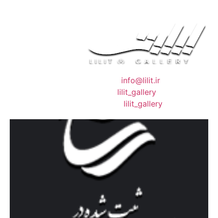
❖ رایـانـامـه :
info@lilit.ir
❖ تــلــگــرام :
lilit_gallery
❖اینستاگرام:
lilit_gallery