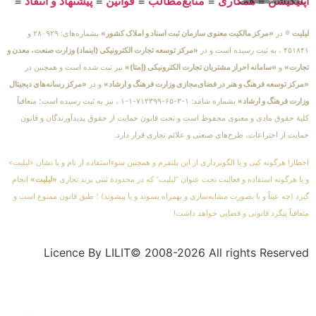
اپلیکیشن
≡
همکاری
≡
منابع‌مطالب
≡
قوانین
≡
پیشنهاد و انتقاد
≡
لیلیت
® در
«مرکز مالکیت معنوی سازمان ثبت اسناد و املاک کشور»
بشماره‌های: ۲۸۰۹۲۹ و
۴۵۱۸۴۱ ، به ثبت رسیده است و در
«مرکز توسعه تجارت الکترونیکی (اینماد) وزارت صنعت، معدن و
تجارت»
و
«سامانه احراز مشتریان تجارت الکترونیکی (اِمتا)»
نیز ثبت شده است و همچنین در
«مرکز توسعه فرهنگ و هنر در فضای‌مجازی وزارت فرهنگ و ارشاد»
و در
«مرکز رسانه‌های دیجیتال
وزارت فرهنگ و ارشاد»
بشماره شامَد: ۱-۳-۶۵-۷۱۲۳۹۹-۱-۱ ، نیز به ثبت رسیده است؛ متعاقباً
کلیهٔ حقوق مادی و معنوی محفوظ است و تحت قانون حمایت از حقوق پدیدآورندگان و قانون
حمایت از اختراعات، طرح‌های صنعتی و علائم تجاری قرار دارد.
اخطار! هرگونه کپی و یا الگوبرداری از این پلتفرم و همچنین سوءاستفاده از نام و یا نشان «لیلیت»
و یا هرگونه استفاده و فعالیت تحت عنوان “لیلیت” که در محدودهٔ ثبتی برند تجاری
«لیلیت»
انجام
گیرد (چه عیناً و یا بصورت مشابه‌سازی و بهمراه پسوند و یا پیشوند) ؛ طبق قانون ممنوع است و
متعاقباً پیگرد قانونی و قضایی خواهد داشت!
Licence By LILIT© 2008-2026 All rights Reserved