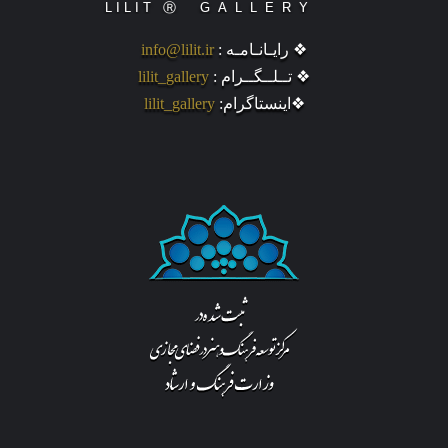
❖ رایـانـامـه :
info@lilit.ir
❖ تــلــگــرام :
lilit_gallery
❖اینستاگرام:
lilit_gallery