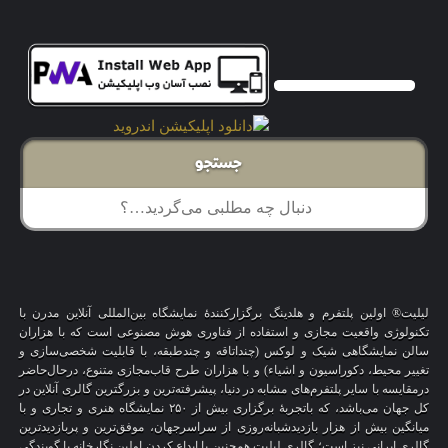
جستجو
لیلیت® اولین پلتفرم و هلدینگ برگزارکنندهٔ نمایشگاه بین‌المللی آنلاین مدرن با
تکنولوژی واقعیت مجازی و استفاده از فناوری هوش مصنوعی است که با هزاران
سالن نمایشگاهی شیک و لوکس (چنداتاقه و چندطبقه، با قابلیت شخصی‌سازی و
تغییر محیط، دکوراسیون و اشیاء) و با هزاران طرح قاب‌مجازی متنوع، درحال‌حاضر
درمقایسه با سایر پلتفرم‌های مشابه در دنیا، پیشرفته‌ترین و بزرگترین گالری آنلاین در
کل جهان می‌باشد، که باتجربهٔ برگزاری بیش از ۲۵۰ نمایشگاه هنری و تجاری و با
میانگین بیش از هزار بازدیدشبانه‌روزی از سراسرجهان، موفق‌ترین و پربازدیدترین
گالری ایرانی نیز است؛ گالری لیلیت همچنین با ابداع کردن اولین نگارخانه با گویندگی