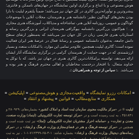
هوش مصنوعی و با ابداع و برگزاری اولین نمایشگاه در جهان‌های ناممکن و فانتزی؛
پیشروترین و نوآورانه‌ترین گالری در کل جهان نیز می‌باشد؛ ضمناً پلتفرم لیلیت با دارا
بودن بخش‌های گوناگون نظیر: دانشنامه هنر و هنرمندان، مجلات آنلاین با موضوعات
گوناگون و عمومی، روزنامه آنلاین هنر، تماشاخانه و مدیاکلاب، آموزشگاه هنری مجازی
و…؛ هم‌اکنون بزرگترین دانشنامه بیوگرافی هنرمندان ایرانی و بزرگترین رسانه و
استارتاپ هنری فارسی زبان در کل جهان نیز می‌باشد که به‌منظور ارتقای سطح
دانش جامعه، به‌عنوان دانشنامه عمومی و رسانهٔ فعال در عرصهٔ هنر ایران فعالیت
نموده است؛ گالری لیلیت همچنین علاوه‌بر تمامی این موارد، با امکانات متعدد و بسیار
ارزشمندی که در جهت حمایت از هنرمندان گرامی در برگزاری نمایشگاه آثار ایشان
ارائه می‌دهد، توانسته پرامکانات‌ترین گالری هنری در جهان نیز باشد، که با توکل به
خداوند متعال، با افتخار درخدمت مخاطبان و اهالی محترم فرهنگ و هنر بوده و
می‌باشد.
.: سپاس از توجه و همراهی‌تان :.
≡
امکانات رزرو نمایشگاه
≡
واقعیت‌مجازی و هوش‌مصنوعی
≡
اپلیکیشن
≡
همکاری
≡
منابع‌مطالب
≡
قوانین
≡
پیشنهاد و انتقاد
≡
لیلیت
® در
«مرکز مالکیت معنوی سازمان ثبت اسناد و املاک کشور»
بشماره‌های: ۲۸۰۹۲۹ و
۴۵۱۸۴۱ ، به ثبت رسیده است و در
«مرکز توسعه تجارت الکترونیکی (اینماد) وزارت صنعت،
معدن و تجارت»
و
«سامانه احراز مشتریان تجارت الکترونیکی (اِمتا)»
نیز ثبت شده است و
همچنین در
«مرکز توسعه فرهنگ و هنر در فضای‌مجازی وزارت فرهنگ و ارشاد»
و در
«مرکز
رسانه‌های دیجیتال وزارت فرهنگ و ارشاد»
بشماره شامَد: ۱-۳-۶۵-۷۱۲۳۹۹-۱-۱ ، نیز به ثبت
رسیده است؛ متعاقباً کلیهٔ حقوق مادی و معنوی محفوظ است و تحت قانون حمایت از حقوق