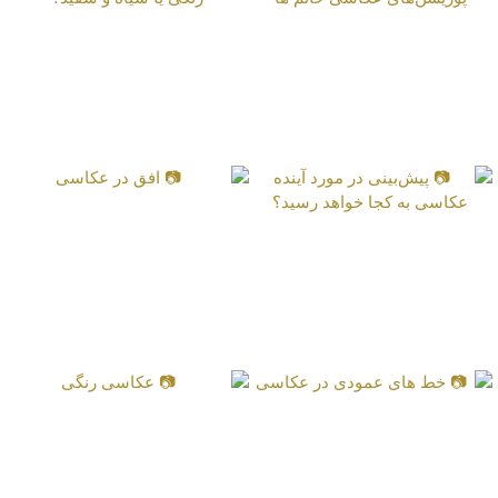
📷 آشنایی با ژست‌ها،
📷 انتخاب عکس‌های
فیگورها و پوزیشن‌های
خیابانی رنگی یا سیاه و
عکاسی خانم ها
سفید؟
📷 افق در عکاسی
📷 پیش‌بینی در مورد آینده‌
عکاسی به کجا خواهد
رسید؟
📷 خط های عمودی در
📷 عکاسی رنگی
عکاسی