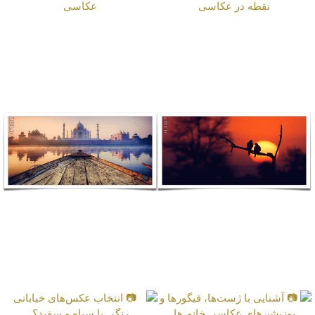
📷 بررسی و شناخت
📷 شناخت نقطه و خط در
شکل‌های نقطه‌ در
عکاسی
عکاسی
📷 12 نکته مهم دربارهٔ
📷 سوالاتی که هر هنرمند
عکاسی از غروب خورشید
برای عکاسی هدفمند باید
از خود بپرسد