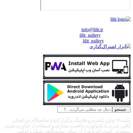
❖ رایـانـامـه :
info@lilit.ir
❖ تــلــگــرام :
lilit_gallery
❖اینستاگرام:
lilit_gallery
جستجو
لیلیت® اولین پلتفرم و هلدینگ برگزارکنندهٔ نمایشگاه بین‌المللی
آنلاین مدرن با تکنولوژی واقعیت مجازی و استفاده از فناوری هوش
مصنوعی است که با هزاران سالن نمایشگاهی شیک و لوکس