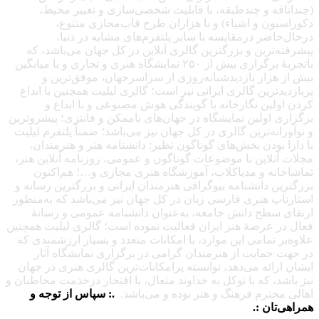
(چنداتاقه و چندطبقه، با قابلیت شخصی‌سازی و تغییر محیط،
دکوراسیون و اشیاء) و با هزاران طرح قاب‌مجازی متنوع،
درحال‌حاضر درمقایسه با سایر پلتفرم‌های مشابه در دنیا،
پیشرفته‌ترین و بزرگترین گالری آنلاین در کل جهان می‌باشد، که
باتجربهٔ برگزاری بیش از ۲۵۰ نمایشگاه هنری و تجاری و با میانگین
بیش از هزار بازدیدشبانه‌روزی از سراسرجهان، موفق‌ترین و
پربازدیدترین گالری ایرانی نیز است؛ گالری لیلیت همچنین با ابداع
کردن اولین نگارخانه با گویندگی هوش مصنوعی و با ابداع و
برگزاری اولین نمایشگاه در جهان‌های ناممکن و فانتزی؛ پیشروترین
و نوآورانه‌ترین گالری در کل جهان نیز می‌باشد؛ ضمناً پلتفرم لیلیت
با دارا بودن بخش‌های گوناگون نظیر: دانشنامه هنر و هنرمندان،
مجلات آنلاین با موضوعات گوناگون و عمومی، روزنامه آنلاین هنر،
تماشاخانه و مدیاکلاب، آموزشگاه هنری مجازی و…؛ هم‌اکنون
بزرگترین دانشنامه بیوگرافی هنرمندان ایرانی و بزرگترین رسانه و
استارتاپ هنری فارسی زبان در کل جهان نیز می‌باشد که به‌منظور
ارتقای سطح دانش جامعه، به‌عنوان دانشنامه عمومی و رسانهٔ
فعال در عرصهٔ هنر ایران فعالیت نموده است؛ گالری لیلیت همچنین
علاوه‌بر تمامی این موارد، با امکانات متعدد و بسیار ارزشمندی که
در جهت حمایت از هنرمندان گرامی در برگزاری نمایشگاه آثار
ایشان ارائه می‌دهد، توانسته پرامکانات‌ترین گالری هنری در جهان
نیز باشد، که با توکل به خداوند متعال، با افتخار درخدمت مخاطبان و
اهالی محترم فرهنگ و هنر بوده و می‌باشد.
.: سپاس از توجه و
همراهی‌تان :.