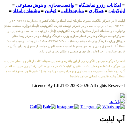
≡
امکانات رزرو نمایشگاه
≡
واقعیت‌مجازی و هوش‌مصنوعی
≡
اپلیکیشن
≡
همکاری
≡
منابع‌مطالب
≡
قوانین
≡
پیشنهاد و انتقاد
≡
لیلیت
® در
«مرکز مالکیت معنوی سازمان ثبت اسناد و املاک کشور»
بشماره‌های: ۲۸۰۹۲۹ و
۴۵۱۸۴۱ ، به ثبت رسیده است و در
«مرکز توسعه تجارت الکترونیکی (اینماد) وزارت صنعت، معدن
و تجارت»
و
«سامانه احراز مشتریان تجارت الکترونیکی (اِمتا)»
نیز ثبت شده است و همچنین در
«مرکز توسعه فرهنگ و هنر در فضای‌مجازی وزارت فرهنگ و ارشاد»
و در
«مرکز رسانه‌های
دیجیتال وزارت فرهنگ و ارشاد»
بشماره شامَد: ۱-۳-۶۵-۷۱۲۳۹۹-۱-۱ ، نیز به ثبت رسیده است؛
متعاقباً کلیهٔ حقوق مادی و معنوی محفوظ است و تحت قانون حمایت از حقوق پدیدآورندگان و
قانون حمایت از اختراعات، طرح‌های صنعتی و علائم تجاری قرار دارد.
اخطار! هرگونه کپی و یا الگوبرداری از این پلتفرم و همچنین سوءاستفاده از نام و یا نشان «لیلیت»
و یا هرگونه استفاده و فعالیت تحت عنوان “لیلیت” که در محدودهٔ ثبتی برند تجاری
«لیلیت»
انجام
گیرد (چه عیناً و یا بصورت مشابه‌سازی و بهمراه پسوند و یا پیشوند) ؛ طبق قانون ممنوع است و
متعاقباً پیگرد قانونی و قضایی خواهد داشت!
Licence By LILIT© 2008-2026 All rights Reserved
اَپ لیلیت