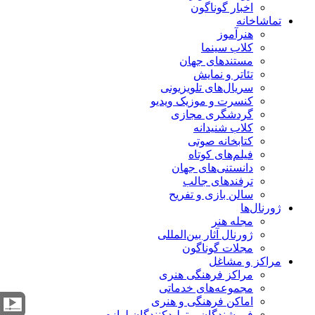
اخبار گوناگون
تماشاخانه
هنرآموز
کلاب سینما
مستندهای جهان
تئاتر و نمایش
سریال‌های تلویزیونی
کنسرت و موزیک ویدیو
گردشگری مجازی
کلاب شنیدانه
کتابخانه صوتی
فیلم‌های کوتاه
دانستنی‌های جهان
ترفندهای جالب
سالن بازی و تفریح
ژورنال‌ها
مجله هنر
ژورنال آثار بین‌المللی
مجلات گوناگون
مراکز و مشاغل
مراکز فرهنگی هنری
مجموعه‌های خدماتی
اماکن فرهنگی و هنری
فروشندگان و تولیدکنندگان لوازم