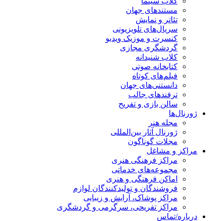
کلاب سینما
مستندهای جهان
تئاتر و نمایش
سریال‌های تلویزیونی
کنسرت و موزیک ویدیو
گردشگری مجازی
کلاب شنیدانه
کتابخانه صوتی
فیلم‌های کوتاه
دانستنی‌های جهان
ترفندهای جالب
سالن بازی و تفریح
ژورنال‌ها
مجله هنر
ژورنال آثار بین‌المللی
مجلات گوناگون
مراکز و مشاغل
مراکز فرهنگی هنری
مجموعه‌های خدماتی
اماکن فرهنگی و هنری
فروشندگان و تولیدکنندگان لوازم
مراکز پوشاک، آرایش و زیبایی
مراکز تفریحی، سرگرمی و گردشگری
درباره/تماس