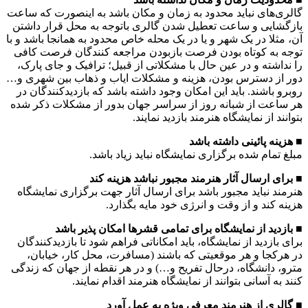
گالری‌های نباید محدود به زمان و مکان باشد به اینصورت که ساعت
بازگشایی و ساعت تعطیل شدن گالری باتوجه به محل قرار داشتن
آن، مثلا در یک شهر و یا در یک محله خاص محدود به همانجا باشد و با
توجه به کوتاه بودن فرصت بازبودن مراجعه کنندگان فرصت کافی
را نداشته و در عین حال با مشکلاتی از قبیل؛ ترافیک و جای پارک،
دور از دسترس بودن، هزینه و مشکلات ایاب و ذهاب بین شهری و…
روبرو باشند. باید این امکان وجود داشته باشد که بازدیدکنندگان در
هر ساعت از شبانه روز از سراسر جهان بدور از مشکلات ذکر شده
بتوانند از نمایشگاه هنرمند بازدید نمایند.
■ هزینه پائینی داشته باشد
مبلغ تمام شده برگزاری نمایشگاه نباید زیاد باشد.
■ برای ارسال آثار هنرمند مجبور نباشد هزینه کند
هنرمند نباید مجبور باشد برای ارسال آثار جهت برگزاری نمایشگاه
هزینه کند و از وقت و انرژی خود مایه بگذارد.
■ بازدید از نمایشگاه برای تمامی قشرها امکان پذیر باشد
برای بازدید از نمایشگاه، باید امکاناتی فراهم شود تا بازدیدکنندگان
در هرکجا و هر موقعیتی که باشند (مسافرت، محل کار، خیابان،
مترو، دانشگاه، درحال تفریح و…) و در هر نقطه از جهان که زندگی
کنند به آسانی بتوانند از نمایشگاه هنرمند اقدام نمایند.
■ گالری از هنرمند معرفی ویژه به عمل آورد