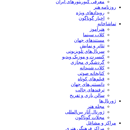
معرفی کیوریتورهای ایران
روزنامه هنر
رویدادهای ویژه
اخبار گوناگون
تماشاخانه
هنرآموز
کلاب سینما
مستندهای جهان
تئاتر و نمایش
سریال‌های تلویزیونی
کنسرت و موزیک ویدیو
گردشگری مجازی
کلاب شنیدانه
کتابخانه صوتی
فیلم‌های کوتاه
دانستنی‌های جهان
ترفندهای جالب
سالن بازی و تفریح
ژورنال‌ها
مجله هنر
ژورنال آثار بین‌المللی
مجلات گوناگون
مراکز و مشاغل
مراکز فرهنگی هنری