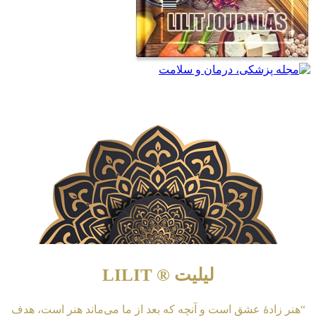
لیلیت ® LILIT
“هنر زادهٔ عشق است و آنچه که بعد از ما می‌ماند هنر است، هدف