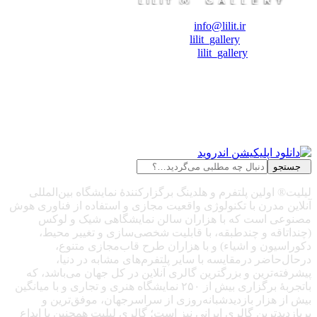
❖ رایـانـامـه :
info@lilit.ir
❖ تــلــگــرام :
lilit_gallery
❖اینستاگرام:
lilit_gallery
جستجو
لیلیت® اولین پلتفرم و هلدینگ برگزارکنندهٔ نمایشگاه بین‌المللی
آنلاین مدرن با تکنولوژی واقعیت مجازی و استفاده از فناوری هوش
مصنوعی است که با هزاران سالن نمایشگاهی شیک و لوکس
(چنداتاقه و چندطبقه، با قابلیت شخصی‌سازی و تغییر محیط،
دکوراسیون و اشیاء) و با هزاران طرح قاب‌مجازی متنوع،
درحال‌حاضر درمقایسه با سایر پلتفرم‌های مشابه در دنیا،
پیشرفته‌ترین و بزرگترین گالری آنلاین در کل جهان می‌باشد، که
باتجربهٔ برگزاری بیش از ۲۵۰ نمایشگاه هنری و تجاری و با میانگین
بیش از هزار بازدیدشبانه‌روزی از سراسرجهان، موفق‌ترین و
پربازدیدترین گالری ایرانی نیز است؛ گالری لیلیت همچنین با ابداع