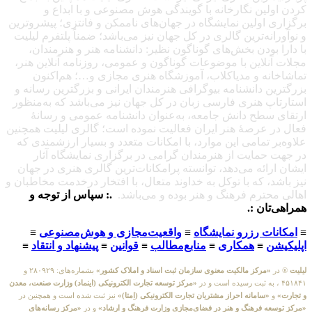
کردن اولین نگارخانه با گویندگی هوش مصنوعی و با ابداع و
برگزاری اولین نمایشگاه در جهان‌های ناممکن و فانتزی؛ پیشروترین
و نوآورانه‌ترین گالری در کل جهان نیز می‌باشد؛ ضمناً پلتفرم لیلیت
با دارا بودن بخش‌های گوناگون نظیر: دانشنامه هنر و هنرمندان،
مجلات آنلاین با موضوعات گوناگون و عمومی، روزنامه آنلاین هنر،
تماشاخانه و مدیاکلاب، آموزشگاه هنری مجازی و…؛ هم‌اکنون
بزرگترین دانشنامه بیوگرافی هنرمندان ایرانی و بزرگترین رسانه و
استارتاپ هنری فارسی زبان در کل جهان نیز می‌باشد که به‌منظور
ارتقای سطح دانش جامعه، به‌عنوان دانشنامه عمومی و رسانهٔ
فعال در عرصهٔ هنر ایران فعالیت نموده است؛ گالری لیلیت همچنین
علاوه‌بر تمامی این موارد، با امکانات متعدد و بسیار ارزشمندی که
در جهت حمایت از هنرمندان گرامی در برگزاری نمایشگاه آثار
ایشان ارائه می‌دهد، توانسته پرامکانات‌ترین گالری هنری در جهان
نیز باشد، که با توکل به خداوند متعال، با افتخار درخدمت مخاطبان و
اهالی محترم فرهنگ و هنر بوده و می‌باشد.
.: سپاس از توجه و
همراهی‌تان :.
≡
امکانات رزرو نمایشگاه
≡
واقعیت‌مجازی و هوش‌مصنوعی
≡
اپلیکیشن
≡
همکاری
≡
منابع‌مطالب
≡
قوانین
≡
پیشنهاد و انتقاد
≡
لیلیت
® در
«مرکز مالکیت معنوی سازمان ثبت اسناد و املاک کشور»
بشماره‌های: ۲۸۰۹۲۹ و
۴۵۱۸۴۱ ، به ثبت رسیده است و در
«مرکز توسعه تجارت الکترونیکی (اینماد) وزارت صنعت، معدن
و تجارت»
و
«سامانه احراز مشتریان تجارت الکترونیکی (اِمتا)»
نیز ثبت شده است و همچنین در
«مرکز توسعه فرهنگ و هنر در فضای‌مجازی وزارت فرهنگ و ارشاد»
و در
«مرکز رسانه‌های