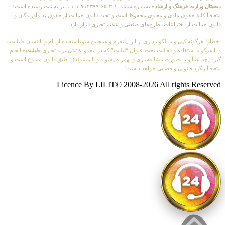
دیجیتال وزارت فرهنگ و ارشاد»
بشماره شامَد: ۱-۳-۶۵-۷۱۲۳۹۹-۱-۱ ، نیز به ثبت رسیده است؛
متعاقباً کلیهٔ حقوق مادی و معنوی محفوظ است و تحت قانون حمایت از حقوق پدیدآورندگان و
قانون حمایت از اختراعات، طرح‌های صنعتی و علائم تجاری قرار دارد.
اخطار! هرگونه کپی و یا الگوبرداری از این پلتفرم و همچنین سوءاستفاده از نام و یا نشان «لیلیت»
و یا هرگونه استفاده و فعالیت تحت عنوان “لیلیت” که در محدودهٔ ثبتی برند تجاری
«لیلیت»
انجام
گیرد (چه عیناً و یا بصورت مشابه‌سازی و بهمراه پسوند و یا پیشوند) ؛ طبق قانون ممنوع است و
متعاقباً پیگرد قانونی و قضایی خواهد داشت!
Licence By LILIT© 2008-2026 All rights Reserved