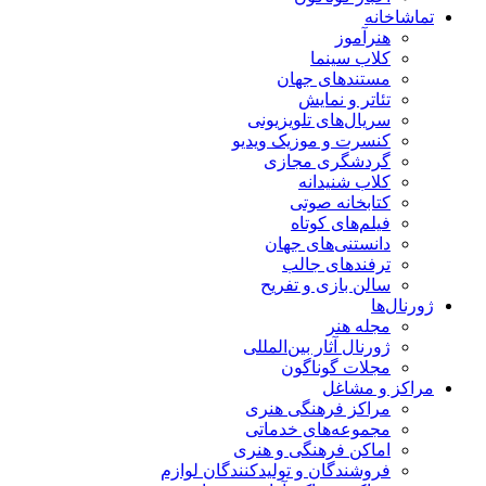
تماشاخانه
هنرآموز
کلاب سینما
مستندهای جهان
تئاتر و نمایش
سریال‌های تلویزیونی
کنسرت و موزیک ویدیو
گردشگری مجازی
کلاب شنیدانه
کتابخانه صوتی
فیلم‌های کوتاه
دانستنی‌های جهان
ترفندهای جالب
سالن بازی و تفریح
ژورنال‌ها
مجله هنر
ژورنال آثار بین‌المللی
مجلات گوناگون
مراکز و مشاغل
مراکز فرهنگی هنری
مجموعه‌های خدماتی
اماکن فرهنگی و هنری
فروشندگان و تولیدکنندگان لوازم