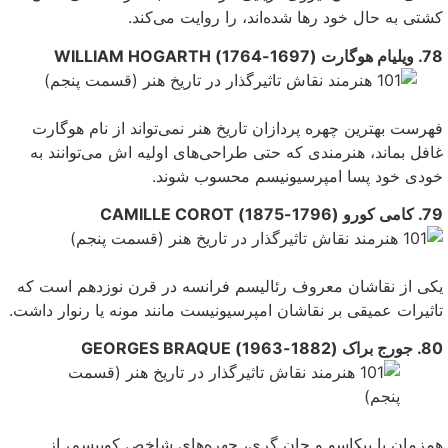
کشتی به حال خود رها شده‌اند، را روایت مى‌کند.
78. ویلیام هوگارت (1697-1764) WILLIAM HOGARTH
فهرست بهترین چهره پردازان تاریخ هنر نمی‌تواند از نام هوگارت
غافل بماند، هنرمندی که حتى طراحی‌‌های اولیه اش می‌توانند به
خودی خود پسا امپرسیونیسم محسوب شوند.
79. کامی کورو (1796-1875) CAMILLE COROT
یکی‌ از نقاشان معروف رئالیسم فرانسه در قرن نوزدهم است که
تاثیرات عمیقی بر نقاشان امپرسیونیست مانند مونه یا رنوار داشت.
80. جورج براک (1882-1963) GEORGES BRAQUE
همزمان با پیکاسو و جان گری، چهره‌های شاخص کوبیسم، از