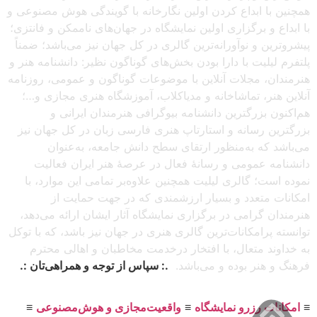
همچنین با ابداع کردن اولین نگارخانه با گویندگی هوش مصنوعی و
با ابداع و برگزاری اولین نمایشگاه در جهان‌های ناممکن و فانتزی؛
پیشروترین و نوآورانه‌ترین گالری در کل جهان نیز می‌باشد؛ ضمناً
پلتفرم لیلیت با دارا بودن بخش‌های گوناگون نظیر: دانشنامه هنر و
هنرمندان، مجلات آنلاین با موضوعات گوناگون و عمومی، روزنامه
آنلاین هنر، تماشاخانه و مدیاکلاب، آموزشگاه هنری مجازی و…؛
هم‌اکنون بزرگترین دانشنامه بیوگرافی هنرمندان ایرانی و
بزرگترین رسانه و استارتاپ هنری فارسی زبان در کل جهان نیز
می‌باشد که به‌منظور ارتقای سطح دانش جامعه، به‌عنوان
دانشنامه عمومی و رسانهٔ فعال در عرصهٔ هنر ایران فعالیت
نموده است؛ گالری لیلیت همچنین علاوه‌بر تمامی این موارد، با
امکانات متعدد و بسیار ارزشمندی که در جهت حمایت از
هنرمندان گرامی در برگزاری نمایشگاه آثار ایشان ارائه می‌دهد،
توانسته پرامکانات‌ترین گالری هنری در جهان نیز باشد، که با توکل
به خداوند متعال، با افتخار درخدمت مخاطبان و اهالی محترم
فرهنگ و هنر بوده و می‌باشد.
.: سپاس از توجه و همراهی‌تان :.
≡
امکانات رزرو نمایشگاه
≡
واقعیت‌مجازی و هوش‌مصنوعی
≡