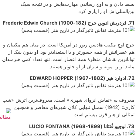
بسط دادن و به اوج رساندن مهارت‌هایش و در نتیجه سبک
بین‌المللی‌اش او را یاری کرد.
71. فردریش ادوین چرچ (182-1900) Frederic Edwin Church
چرچ اوج مکتب هادسن ریور در آمریکا است. در میا‌‌ن هم مکتبان و
هم عصرانش از همه جسور‌تر و با استعداد‌تر بود. او بدون شک از
تواناترین نقاشان منظرهٔ همهٔ اعصار است. تنها تعداد کمی‌ هنرمندان
مانند ترنر، مونه و سزان از او جلوتر هستند.
72. ادوارد هپر (1882-1967) EDWARD HOPPER
معروف به «نقاش انزوای شهری» است. معروف‌ترین اثرش «شب
کاری» (1942) سمبل تنهایی کلان شهرهای معاصر و همچنین
تمثالی از هنر قرن بیستم است.
73. لوچیو فُنتانا (1899-1968) LUCIO FONTANA