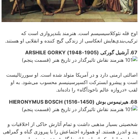
اوج قله نئوکلاسیسیسم است. هنرمند بلندپروازی است که
ترکیب‌بندی‌هایش انعکاسی از زندگی‌ گیج کننده و انقلابی او هستند.
67. آرشیل گورکی (1905-1948) ARSHILE GORKY
اصالتی ارمنی دارد و در آمریکا متولد شده است. او سوررئالیست
است و پیشرو ابسترکت اکسپرسینیسم محسوب می‌‌شود. به او
لقب «دروازه عالم ناخودآگاه» را داده‌اند.
68. هیرنیموس بوش (1450-1516) HIERONYMUS BOSCH
شخصیتی بسیار مذهبی‌ داشت و تمام آثارش حاکی از اخلاقیات و
پند و اندرز هستند. او همواره اجتماعش را با پیروزی گناه و گمراهی
و تمام عواملی که انسان را از جایگاه فرشته خویش پایین