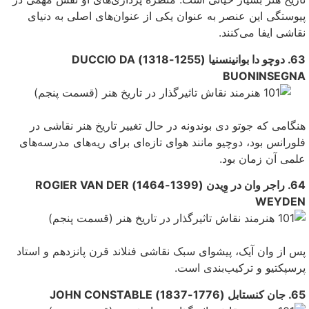
پیوستگی این عنصر به عنوان یکی‌ از عنوان‌هاى اصلی‌ به دنیای
نقاشی ایفا می‌‌کنند.
63. دوچو دا بوانینسنیا (1255-1318) DUCCIO DA
BUONINSEGNA
هنگامی که جوتو دی بوندونه در حال تغییر تاریخ هنر نقاشی در
فلورانس بود، دوچیو مانند هوای تازه‌ای برای ریه‌هاى مدرسه‌های
علمی‌ آن زمان بود.
64. راجر وان در وِیدن (1399-1464) ROGIER VAN DER
WEYDEN
پس از وان آیک، پیشواى سبک نقاشی فنلاند قرن پانزدهم و استاد
پرسپکتیو و ترکیب‌بندی است.
65. جان کنستابل (1776-1837) JOHN CONSTABLE