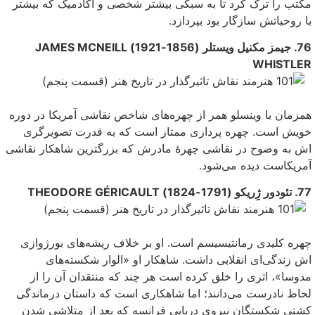
مکتب را ترک کرد تا به سبکی بیشتر شخصی‌ و آکادمیک که بیشتر
با روحیاتش سازگار بود بپردازد.
76. جیمز مکنیل ویستلر (1856-1921) JAMES MCNEILL
WHISTLER
همزمان با وینسلو همر از چهره‌های شاخص نقاشی آمریکا در دوره
خویش است. چهره پردازی ممتاز است که به قدرت تصویرگری
اش به وضوح در نقاشی چهرهٔ مادرش که بزرگترین شاهکار نقاشی
آمریکاست دیده می‌‌شود.
77. تئودور ژِریکو (1791-1824) THEODORE GÉRICAULT
چهره کلیدی رمانتیسیسم است. او بر خلاف ریشه‌های بورژوازی
اش زندگی‌ای انقلابی داشت. شاهکار او «الوار‌ شکسته‌های
مدوسا»، اثری را خلق کرده است هر چند که منتقدان آن را از
لحاظ نادرست می‌‌دانند؛ اما شاهکارى است که داستان درماندگی
کشتی شکستگان نیروی دریایی فرانسه که بعد از متلاشی شدن