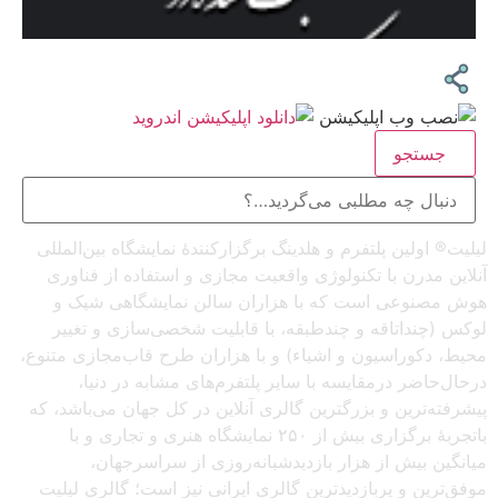
جستجو
لیلیت® اولین پلتفرم و هلدینگ برگزارکنندهٔ نمایشگاه بین‌المللی
آنلاین مدرن با تکنولوژی واقعیت مجازی و استفاده از فناوری
هوش مصنوعی است که با هزاران سالن نمایشگاهی شیک و
لوکس (چنداتاقه و چندطبقه، با قابلیت شخصی‌سازی و تغییر
محیط، دکوراسیون و اشیاء) و با هزاران طرح قاب‌مجازی متنوع،
درحال‌حاضر درمقایسه با سایر پلتفرم‌های مشابه در دنیا،
پیشرفته‌ترین و بزرگترین گالری آنلاین در کل جهان می‌باشد، که
باتجربهٔ برگزاری بیش از ۲۵۰ نمایشگاه هنری و تجاری و با
میانگین بیش از هزار بازدیدشبانه‌روزی از سراسرجهان،
موفق‌ترین و پربازدیدترین گالری ایرانی نیز است؛ گالری لیلیت