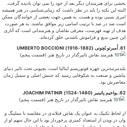
بخشی برای هنرمندان دیگر بعد از خود را نمى توان نادیده گرفت.
البته این نکته را باید در نظر داشت که زیبایى‌شناسى در هنر همیشه
امرى نسبى بوده و هست. به همین جهت بعضی‌ از خوانندگان ممکن
است صد در صد با ترتیب اسامى زیر موافق نباشند. به هر صورت
هدف از تهیه فهرست، معرفی‌ نقاشان و هنرمندانی است که آثاری
این چنین بدیع و فراموش ناشدنی‌ خلق کرده‌اند.
61. اُمبرتو بُچونی (1882-1916) UMBERTO BOCCIONI
بلندمرتبه‌ترین چهره فوتوریسم ایتالیا است. بچیونی تحت تاثیر دنیای
ماشین و صنعت به شکوفایی رسید که جنبش اصلی‌ و سمبل زمان
معاصرش بود.
62. یواخیم پاتینیر (1480-1524) JOACHIM PATINIR
از لحاظ تکنیک به عنوان یک نقاش فنلاندى در مقایسه با مملینگ و
وان در ویدن از استعداد کمتری برخوردار بود با این حال سهم او از
تاریخ هنر بسیار حیاتی‌ است. منظره پردازی‌های او نقش مهمی‌ در