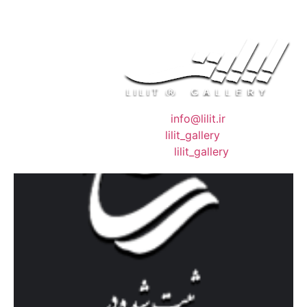
❖ رایـانـامـه :
info@lilit.ir
❖ تــلــگــرام :
lilit_gallery
❖اینستاگرام:
lilit_gallery