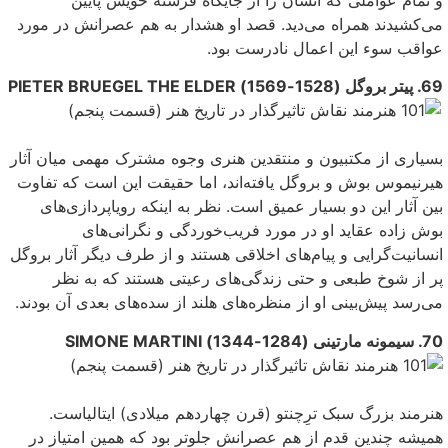
می‌‌کشیدند همراه می‌دید. قصد او هشدار به هم عصرانش در مورد
عواقب سوء این اعمال نادرست بود.
69. پیتر بروگل (1528-1569) PIETER BRUEGEL THE ELDER
بسیاری از مکتبیون و منتقدین هنری وجوه مشترک مهمی‌ میا‌‌ن آثار
هیرنیموس بوش و بروگل یافته‌اند، اما حقیقت این است که تفاوت
بین آثار این دو بسیار عمیق است. نظر به اینکه رویاپردازى‌هاى
بوش زاده عقاید او در مورد فریب‌خوردگی و نگرانی‌های
انسانیت‌گرایى و پیام‌های اخلاقی‌ هستند و از طرف دیگر آثار بروگل
پر از شوخ طبعی‌ و حتى زندگی‌‌هاى رعیتی هستند که به نظر
می‌رسد پیش‌بینی‌ او از منظره‌های هلند از سده‌های بعدی آن‌ بودند.
70. سیمونه مارتینی (1284-1344) SIMONE MARTINI
هنرمند بزرگ سبک ترِچنتو (قرن چهاردهم میلادی) ایتالیاست.
همیشه چندین قدم از هم عصرانش جلوتر بود که همین امتیاز در