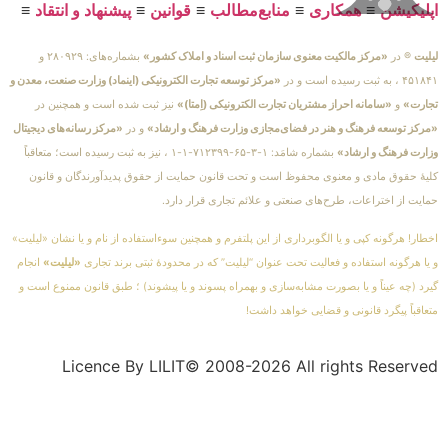
اپلیکیشن
≡
همکاری
≡
منابع‌مطالب
≡
قوانین
≡
پیشنهاد و انتقاد
≡
لیلیت
® در
«مرکز مالکیت معنوی سازمان ثبت اسناد و املاک کشور»
بشماره‌های: ۲۸۰۹۲۹ و
۴۵۱۸۴۱ ، به ثبت رسیده است و در
«مرکز توسعه تجارت الکترونیکی (اینماد) وزارت صنعت، معدن و
تجارت»
و
«سامانه احراز مشتریان تجارت الکترونیکی (اِمتا)»
نیز ثبت شده است و همچنین در
«مرکز توسعه فرهنگ و هنر در فضای‌مجازی وزارت فرهنگ و ارشاد»
و در
«مرکز رسانه‌های دیجیتال
وزارت فرهنگ و ارشاد»
بشماره شامَد: ۱-۳-۶۵-۷۱۲۳۹۹-۱-۱ ، نیز به ثبت رسیده است؛ متعاقباً
کلیهٔ حقوق مادی و معنوی محفوظ است و تحت قانون حمایت از حقوق پدیدآورندگان و قانون
حمایت از اختراعات، طرح‌های صنعتی و علائم تجاری قرار دارد.
اخطار! هرگونه کپی و یا الگوبرداری از این پلتفرم و همچنین سوءاستفاده از نام و یا نشان «لیلیت»
و یا هرگونه استفاده و فعالیت تحت عنوان “لیلیت” که در محدودهٔ ثبتی برند تجاری
«لیلیت»
انجام
گیرد (چه عیناً و یا بصورت مشابه‌سازی و بهمراه پسوند و یا پیشوند) ؛ طبق قانون ممنوع است و
متعاقباً پیگرد قانونی و قضایی خواهد داشت!
Licence By LILIT© 2008-2026 All rights Reserved