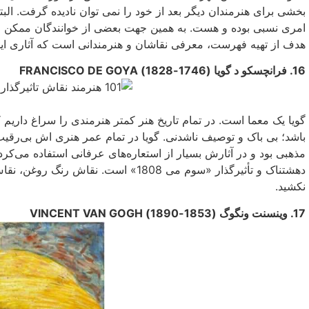
بخشی برای هنرمندان دیگر بعد از خود را نمى توان نادیده گرفت. البت
امرى نسبى بوده و هست. به همین جهت بعضی‌ از خوانندگان ممکن ا
هدف از تهیه فهرست، معرفی‌ نقاشان و هنرمندانی است که آثاری این 
16. فرانچسکو د گویا (1746-1828) FRANCISCO DE GOYA
گویا یک معما است. در تمام تاریخ هنر کمتر هنرمندی را سراغ داریم که
باشد؛ بی‌ باک و توصیف ناشدنی‌. گویا در تمام عمر هنری اش بی‌‌رقیب
مذهبی‌ بود و در آثارش بسیار از استعاره‌هاى‌ عرفانى استفاده مى‌
دهشتناک و تأثیرگذار «سوم مى 1808» است
نکشید.
17. وینسنت ونگوگ (1853-1890) VINCENT VAN GOGH