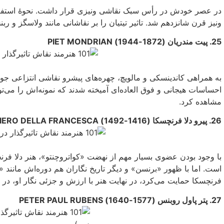
در عصر خودش در رأس سبک نقاشى ونیزی قرار داشت. نحوهٔ استفادهٔ 
ونیز قرن شانزدهم شد. تاثیر تیتیان را بر نقاشانی مانند ولاسگز و ربن
25. پیت مندریان (1872-1944) PIET MONDRIAN
به همراهی کاندینسکی و مالویچ، چهره‌های پیشرو نقاشی انتزاعی جوان
مشاهده کرد.
26. پیرو دلا فرنچسکا (1416-1492) PIERO DELLA FRANCESCA
با وجود بودن عضوی بسیار مهم از نهضت «کواتروچنتو»، هنر دلا فرن
است. اما با ظهور «برنسن» و دیگر تاریخ نگاران هم دوره‌اش مانند «
فرنچسکا حمایت مى‌کرد، در نهایت هنر با ارزش و جزئى نگار او، در 
27. پتر پاول روبنس (1577-1640) PETER PAUL RUBENS