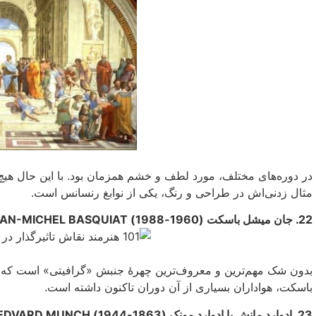
در دوره‌های مختلف، مورد لطف و خشم همزمان بود. با این حال هیچ ک
مثال زدنی‌‌اش در طراحی‌ و رنگ، یکی‌ از نوابغ رنسانس است.
22. جان میشل باسکت (1960-1988) JEAN-MICHEL BASQUIAT
بدون شک مهم‌ترین و معروف‌ترین چهرهٔ جنبش «گرافیتی» است که در
باسکت، هواداران بسیارى از آن دوران تاکنون داشته است.
23. ادوارد مانش یا ادوارد مونک (1863-1944) EDVARD MUNCH