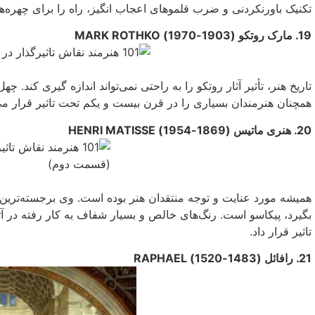
تکنیک باورنکردنى و ضرب قلموهاى اعجاب انگیز، راه را برای چهره
19. مارک روتکو (1903-1970) MARK ROTHKO
تاریخ هنر، تأثیر آثار روتکو را به راحتی‌ نمی‌تواند اندازه گیری کن
همچنان هنرمندان بسیاری را در قرن بیست و یکم تحت تاثیر قرار می
20. هنری ماتیس (1869-1954) HENRI MATISSE
همیشه مورد عنایت و توجه منتقدان هنر بوده است. وی برجسته‌ترین ن
بگیرد، پیکاسو است. رنگ‌های خالص و بسیار شفاف به کار رفته در آ
تاثیر قرار داد.
21. رافائل (1483-1520) RAPHAEL