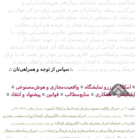
هم‌اکنون بزرگترین دانشنامه بیوگرافی هنرمندان ایرانی و
بزرگترین رسانه و استارتاپ هنری فارسی زبان در کل جهان نیز
می‌باشد که به‌منظور ارتقای سطح دانش جامعه، به‌عنوان
دانشنامه عمومی و رسانهٔ فعال در عرصهٔ هنر ایران فعالیت
نموده است؛ گالری لیلیت همچنین علاوه‌بر تمامی این موارد، با
امکانات متعدد و بسیار ارزشمندی که در جهت حمایت از
هنرمندان گرامی در برگزاری نمایشگاه آثار ایشان ارائه می‌دهد،
توانسته پرامکانات‌ترین گالری هنری در جهان نیز باشد، که با توکل
به خداوند متعال، با افتخار درخدمت مخاطبان و اهالی محترم
فرهنگ و هنر بوده و می‌باشد.
.: سپاس از توجه و همراهی‌تان :.
≡
امکانات رزرو نمایشگاه
≡
واقعیت‌مجازی و هوش‌مصنوعی
≡
اپلیکیشن
≡
همکاری
≡
منابع‌مطالب
≡
قوانین
≡
پیشنهاد و انتقاد
≡
لیلیت
® در
«مرکز مالکیت معنوی سازمان ثبت اسناد و املاک کشور»
بشماره‌های: ۲۸۰۹۲۹ و
۴۵۱۸۴۱ ، به ثبت رسیده است و در
«مرکز توسعه تجارت الکترونیکی (اینماد) وزارت صنعت، معدن و
تجارت»
و
«سامانه احراز مشتریان تجارت الکترونیکی (اِمتا)»
نیز ثبت شده است و همچنین در
«مرکز توسعه فرهنگ و هنر در فضای‌مجازی وزارت فرهنگ و ارشاد»
و در
«مرکز رسانه‌های دیجیتال