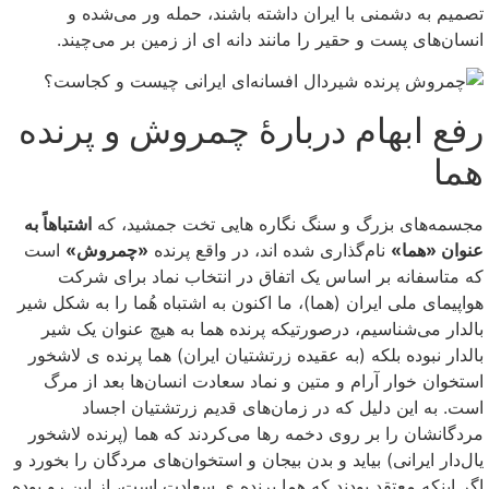
تصمیم به دشمنی با ایران داشته باشند، حمله ور می‌شده و
انسان‌های پست و حقیر را مانند دانه ای از زمین بر می‌چیند.
رفع ابهام دربارهٔ چمروش و پرنده
هما
مجسمه‌های بزرگ و سنگ نگاره هایی تخت جمشید، که
اشتباهاً به
عنوان «هما»
نام‌گذاری شده اند، در واقع پرنده
«چمروش»
است
که متاسفانه بر اساس یک اتفاق در انتخاب نماد برای شرکت
هواپیمای ملی ایران (هما)، ما اکنون به اشتباه هُما را به شکل شیر
بالدار می‌شناسیم، درصورتیکه پرنده هما به هیچ عنوان یک شیر
بالدار نبوده بلکه (به عقیده زرتشتیان ایران) هما پرنده ی لاشخور
استخوان خوار آرام و متین و نماد سعادت انسان‌ها بعد از مرگ
است. به این دلیل که در زمان‌های قدیم زرتشتیان اجساد
مردگانشان را بر روی دخمه رها می‌کردند که هما (پرنده لاشخور
یال‌دار ایرانی) بیاید و بدن بیجان و استخوان‌های مردگان را بخورد و
اگر اینکه معتقد بودند که هما پرنده ی سعادت است، از این رو بوده