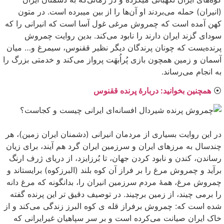
(انیران) حمله می‌بردند او آن‌ها را از بین میبرده است. در متون
کهن آمده است که چمروش مرغی غول آسا است که انیرانی را که
سودای گزند ایران دارند را نابود می‌کند. بدین روایت چمروش
پرنده‌یست که چونان پرندگان دیگر نظیر ققنوس، سیمرغ و… میان
آسمان و زمین همچون بازی پُراُبهَت پرواز می‌کند و خدمتی بزرگ را
به انجام می‌رساند.
⦿
همچنین بخوانید: دربارهٔ پرنده ققنوس
در این روایت بسیاری از مردمان انیرانی (دشمنان ایران زمین)، هر
چندسال به مرزهای ایران و سرزمین ایران گرد هم آیند، برای زیان
رساندن، کندن و نابود کردن جهان، تا بُرزایزد، از دریای ژرف ارنگ
برآید و چمروش مرغ را بر فراز آن کوه بلند (البرزکوه) برایستاند و
چمروش مرغ، همهٔ مردم سرزمین انیران را، بدانگونه که مرغ دانه
را برمی چیند، از زمین برچیند. در توصیف دقیق تر این پرنده گفته
شده است که: چمروش برفراز قله ی کوه البرز زندگی می‌کند و از
خاک ایران صیانت می‌کرده است و بر سر سپاهیان غیرایرانی که