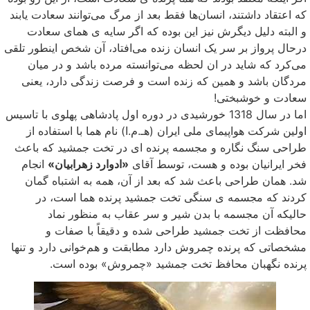
که اعتقاد داشتند، انسان‌ها فقط بعد از مرگ می‌توانند سعادت یابند
و البته دلیل دیگرش نیز این بوده که اگر سایه ی همای سعادت
درحال پرواز بر سر یک انسان زنده می‌افتاد، آن شخص اینطور تلقی
می‌کرد که شاید در ان لحظه می‌توانسته مرده باشد و در میان
مردگان باشد و همین که زنده است و فرصت زندگی دارد، یعنی
سعادت و خوشبختی!
اما در سال 1318 خورشیدی در دوره اول پادشاهی پهلوی با تاسیس
اولین شرکت هواپیمای ملی ایران (هـ.م.ا) نام هما با استفاده از
طراحی سنگ نگاره و مجسمه پرنده ای در تخت جمشید که باعث
فخر ایرانیان بوده و هست، توسط آقای
«ادوارد زهرابیان»
انجام
شد. همان طراحی باعث شد که بعد از آن، همه به اشتباه گمان
کردند که مجسمه ی سنگی تخت جمشید پرنده هما است، در
حالیکه آن مجسمه با بدن شیر و سر عقاب به منظور نماد
محافظت از تخت جمشید طراحی شده و دقیقاً با صفات و
مشخصاتی که پرنده چمروش دارد مطابقت و هم‌خوانی دارد و تنها
پرنده نگهبان محافظ تخت جمشید «چمروش» بوده است.