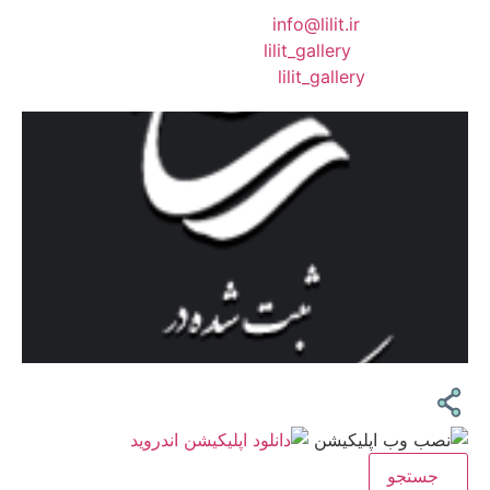
❖ رایـانـامـه :
info@lilit.ir
❖ تــلــگــرام :
lilit_gallery
❖اینستاگرام:
lilit_gallery
جستجو