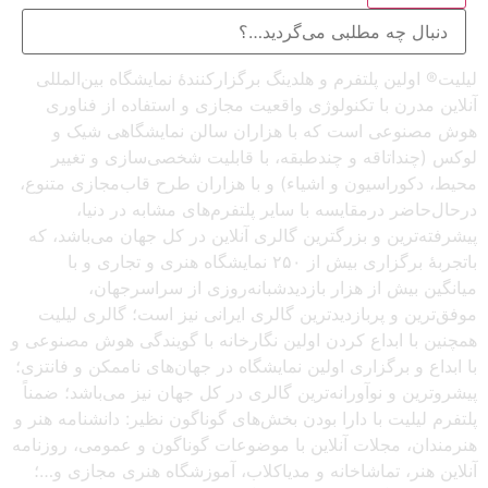
لیلیت® اولین پلتفرم و هلدینگ برگزارکنندهٔ نمایشگاه بین‌المللی
آنلاین مدرن با تکنولوژی واقعیت مجازی و استفاده از فناوری
هوش مصنوعی است که با هزاران سالن نمایشگاهی شیک و
لوکس (چنداتاقه و چندطبقه، با قابلیت شخصی‌سازی و تغییر
محیط، دکوراسیون و اشیاء) و با هزاران طرح قاب‌مجازی متنوع،
درحال‌حاضر درمقایسه با سایر پلتفرم‌های مشابه در دنیا،
پیشرفته‌ترین و بزرگترین گالری آنلاین در کل جهان می‌باشد، که
باتجربهٔ برگزاری بیش از ۲۵۰ نمایشگاه هنری و تجاری و با
میانگین بیش از هزار بازدیدشبانه‌روزی از سراسرجهان،
موفق‌ترین و پربازدیدترین گالری ایرانی نیز است؛ گالری لیلیت
همچنین با ابداع کردن اولین نگارخانه با گویندگی هوش مصنوعی و
با ابداع و برگزاری اولین نمایشگاه در جهان‌های ناممکن و فانتزی؛
پیشروترین و نوآورانه‌ترین گالری در کل جهان نیز می‌باشد؛ ضمناً
پلتفرم لیلیت با دارا بودن بخش‌های گوناگون نظیر: دانشنامه هنر و
هنرمندان، مجلات آنلاین با موضوعات گوناگون و عمومی، روزنامه
آنلاین هنر، تماشاخانه و مدیاکلاب، آموزشگاه هنری مجازی و…؛