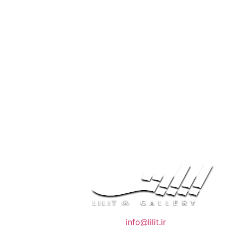
❖ رایـانـامـه :
info@lilit.ir