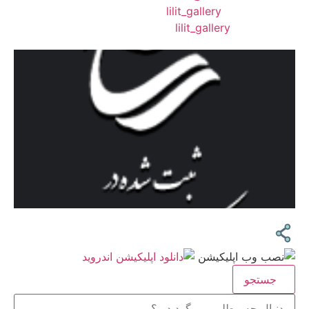
❖ تــلــگــرام :
lilit_gallery
❖اینستاگرام:
lilit_gallery
جستجو