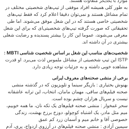
موارد با یکدیگر متفاوت هستند.
به طور کلی همیشه افراد موفقی از تیپ‌های شخصیتی مختلف در
تمام مشاغل هستند و نمی‌توان دقیقا اعلام کرد که فقط تیپ‌های
شخصیتی خاصی هستند که در این شغل موفق می‌شوند. اما طی
تحقیقاتی که صورت گرفته تیپ‌های شخصیتی‌ای که برای این شغل
معرفی می‌شوند، عموما این کار را بیشتر پسندیده و رضایت شغلی
بیشتری در آن داشته اند.
شخصیت‌های مناسب این شغل بر اساس شخصیت شناسی MBTI :
ISTP این تیپ شخصیتی از مشاغل ملموس لذت می‌برد. او قدرت
مشاهده خوبی داشته و به جزئیات توجه زیادی دارد.
برخی از منشی صحنه‌های معروف ایرانی
بهنوش بختیاری : بازیگر سینما و تلویزیون که در گذشته منشی
صحنه فیلم‌های ساقی، مهمان مامان، انتخاب، این ترانه عاشقانه
نیست و سریال هزاران چشم بوده است.
سحر غمخوار : منشی صحنه فیلم‌های یک تکه نان، ما همه خوبیم،
میم مثل مادر، یک اشتباه کوچولو، دوزخ برزخ بهشت، زندگی
خصوصی آقا و خانم میم و آسمان زرد کم عمق
سیمین آزادی : منشی صحنه فیلم‌های در آرزوی ازدواج، پری، آدم