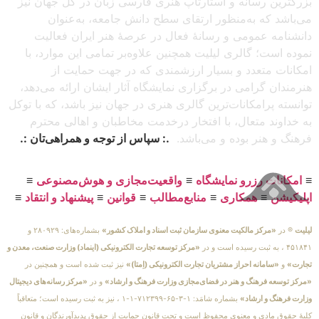
بزرگترین رسانه و استارتاپ هنری فارسی زبان در کل جهان نیز
می‌باشد که به‌منظور ارتقای سطح دانش جامعه، به‌عنوان
دانشنامه عمومی و رسانهٔ فعال در عرصهٔ هنر ایران فعالیت
نموده است؛ گالری لیلیت همچنین علاوه‌بر تمامی این موارد، با
امکانات متعدد و بسیار ارزشمندی که در جهت حمایت از
هنرمندان گرامی در برگزاری نمایشگاه آثار ایشان ارائه می‌دهد،
توانسته پرامکانات‌ترین گالری هنری در جهان نیز باشد، که با توکل
به خداوند متعال، با افتخار درخدمت مخاطبان و اهالی محترم
فرهنگ و هنر بوده و می‌باشد.
.: سپاس از توجه و همراهی‌تان :.
≡
امکانات رزرو نمایشگاه
≡
واقعیت‌مجازی و هوش‌مصنوعی
≡
اپلیکیشن
≡
همکاری
≡
منابع‌مطالب
≡
قوانین
≡
پیشنهاد و انتقاد
≡
لیلیت
® در
«مرکز مالکیت معنوی سازمان ثبت اسناد و املاک کشور»
بشماره‌های: ۲۸۰۹۲۹ و
۴۵۱۸۴۱ ، به ثبت رسیده است و در
«مرکز توسعه تجارت الکترونیکی (اینماد) وزارت صنعت، معدن و
تجارت»
و
«سامانه احراز مشتریان تجارت الکترونیکی (اِمتا)»
نیز ثبت شده است و همچنین در
«مرکز توسعه فرهنگ و هنر در فضای‌مجازی وزارت فرهنگ و ارشاد»
و در
«مرکز رسانه‌های دیجیتال
وزارت فرهنگ و ارشاد»
بشماره شامَد: ۱-۳-۶۵-۷۱۲۳۹۹-۱-۱ ، نیز به ثبت رسیده است؛ متعاقباً
کلیهٔ حقوق مادی و معنوی محفوظ است و تحت قانون حمایت از حقوق پدیدآورندگان و قانون