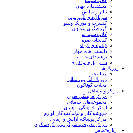
کلاب سینما
مستندهای جهان
تئاتر و نمایش
سریال‌های تلویزیونی
کنسرت و موزیک ویدیو
گردشگری مجازی
کلاب شنیدانه
کتابخانه صوتی
فیلم‌های کوتاه
دانستنی‌های جهان
ترفندهای جالب
سالن بازی و تفریح
ژورنال‌ها
مجله هنر
ژورنال آثار بین‌المللی
مجلات گوناگون
مراکز و مشاغل
مراکز فرهنگی هنری
مجموعه‌های خدماتی
اماکن فرهنگی و هنری
فروشندگان و تولیدکنندگان لوازم
مراکز پوشاک، آرایش و زیبایی
مراکز تفریحی، سرگرمی و گردشگری
درباره/تماس