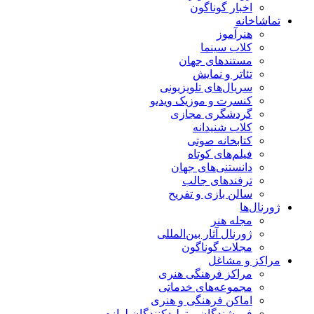
اخبار گوناگون
تماشاخانه
هنرآموز
کلاب سینما
مستندهای جهان
تئاتر و نمایش
سریال‌های تلویزیونی
کنسرت و موزیک ویدیو
گردشگری مجازی
کلاب شنیدانه
کتابخانه صوتی
فیلم‌های کوتاه
دانستنی‌های جهان
ترفندهای جالب
سالن بازی و تفریح
ژورنال‌ها
مجله هنر
ژورنال آثار بین‌المللی
مجلات گوناگون
مراکز و مشاغل
مراکز فرهنگی هنری
مجموعه‌های خدماتی
اماکن فرهنگی و هنری
فروشندگان و تولیدکنندگان لوازم