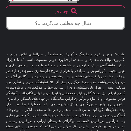
جستجو
لیلیت® اولین پلتفرم و هلدینگ برگزارکنندهٔ نمایشگاه بین‌المللی آنلاین مدرن با
تکنولوژی واقعیت مجازی و استفاده از فناوری هوش مصنوعی است که با هزاران
سالن نمایشگاهی شیک و لوکس (چنداتاقه و چندطبقه، با قابلیت شخصی‌سازی و
تغییر محیط، دکوراسیون و اشیاء) و با هزاران طرح قاب‌مجازی متنوع، درحال‌حاضر
درمقایسه با سایر پلتفرم‌های مشابه در دنیا، پیشرفته‌ترین و بزرگترین گالری آنلاین در
کل جهان می‌باشد، که باتجربهٔ برگزاری بیش از ۲۵۰ نمایشگاه هنری و تجاری و با
میانگین بیش از هزار بازدیدشبانه‌روزی از سراسرجهان، موفق‌ترین و پربازدیدترین
گالری ایرانی نیز است؛ گالری لیلیت همچنین با ابداع کردن اولین نگارخانه با گویندگی
هوش مصنوعی و با ابداع و برگزاری اولین نمایشگاه در جهان‌های ناممکن و فانتزی؛
پیشروترین و نوآورانه‌ترین گالری در کل جهان نیز می‌باشد؛ ضمناً پلتفرم لیلیت با دارا
بودن بخش‌های گوناگون نظیر: دانشنامه هنر و هنرمندان، مجلات آنلاین با موضوعات
گوناگون و عمومی، روزنامه آنلاین هنر، تماشاخانه و مدیاکلاب، آموزشگاه هنری مجازی
و…؛ هم‌اکنون بزرگترین دانشنامه بیوگرافی هنرمندان ایرانی و بزرگترین رسانه و
استارتاپ هنری فارسی زبان در کل جهان نیز می‌باشد که به‌منظور ارتقای سطح