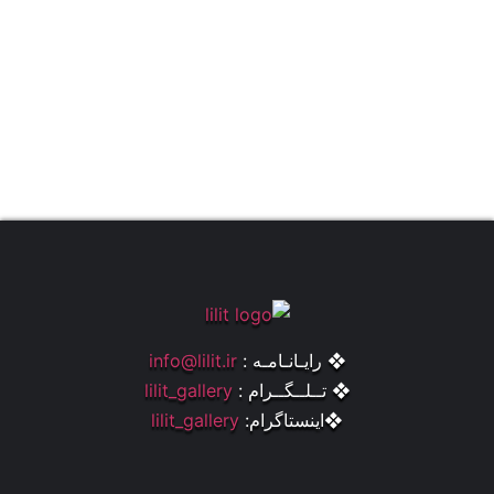
❖ رایـانـامـه :
info@lilit.ir
❖ تــلــگــرام :
lilit_gallery
❖اینستاگرام:
lilit_gallery