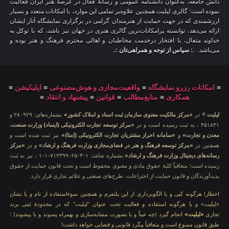
دانش جامعه، به‌عنوان دانشنامه عمومی و رسانهٔ فعال در عرصهٔ هنر ایران فعالیت
نموده است؛ گالری لیلیت همچنین علاوه‌بر تمامی این موارد، با امکانات متعدد و بسیار
ارزشمندی که در جهت حمایت از هنرمندان گرامی در برگزاری نمایشگاه آثار ایشان
ارائه می‌دهد، توانسته پرامکانات‌ترین گالری هنری در جهان نیز باشد، که با توکل به
خداوند متعال، با افتخار درخدمت مخاطبان و اهالی محترم فرهنگ و هنر بوده و
می‌باشد.
.: سپاس از توجه و همراهی‌تان :.
≡
امکانات رزرو نمایشگاه
≡
واقعیت‌مجازی و هوش‌مصنوعی
≡
اپلیکیشن
≡
همکاری
≡
منابع‌مطالب
≡
قوانین
≡
پیشنهاد و انتقاد
≡
لیلیت
® در
«مرکز مالکیت معنوی سازمان ثبت اسناد و املاک کشور»
بشماره‌های: ۲۸۰۹۲۹ و
۴۵۱۸۴۱ ، به ثبت رسیده است و در
«مرکز توسعه تجارت الکترونیکی (اینماد) وزارت صنعت،
معدن و تجارت»
و
«سامانه احراز مشتریان تجارت الکترونیکی (اِمتا)»
نیز ثبت شده است و
همچنین در
«مرکز توسعه فرهنگ و هنر در فضای‌مجازی وزارت فرهنگ و ارشاد»
و در
«مرکز
رسانه‌های دیجیتال وزارت فرهنگ و ارشاد»
بشماره شامَد: ۱-۳-۶۵-۷۱۲۳۹۹-۱-۱ ، نیز به ثبت
رسیده است؛ متعاقباً کلیهٔ حقوق مادی و معنوی محفوظ است و تحت قانون حمایت از حقوق
پدیدآورندگان و قانون حمایت از اختراعات، طرح‌های صنعتی و علائم تجاری قرار دارد.
اخطار! هرگونه کپی و یا الگوبرداری از این پلتفرم و همچنین سوءاستفاده از نام و یا نشان
«لیلیت» و یا هرگونه استفاده و فعالیت تحت عنوان “لیلیت” که در محدودهٔ ثبتی برند
تجاری
«لیلیت»
انجام گیرد (چه عیناً و یا بصورت مشابه‌سازی و بهمراه پسوند و یا پیشوند) ؛
طبق قانون ممنوع است و متعاقباً پیگرد قانونی و قضایی خواهد داشت!